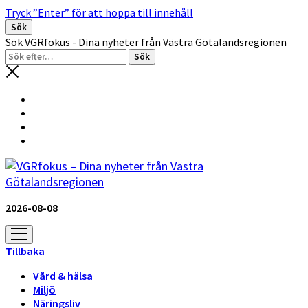
Tryck ”Enter” för att hoppa till innehåll
Sök
Sök VGRfokus - Dina nyheter från Västra Götalandsregionen
2026-08-08
öppna
meny
Tillbaka
Vård & hälsa
Miljö
Näringsliv