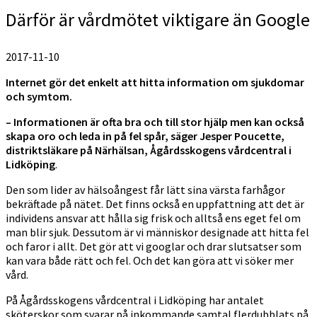
Därför är vårdmötet viktigare än Google
2017-11-10
Internet gör det enkelt att hitta information om sjukdomar
och symtom.
– Informationen är ofta bra och till stor hjälp men kan också
skapa oro och leda in på fel spår, säger Jesper Poucette,
distriktsläkare på Närhälsan, Ågårdsskogens vårdcentral i
Lidköping
.
Den som lider av hälsoångest får lätt sina värsta farhågor
bekräftade på nätet. Det finns också en uppfattning att det är
individens ansvar att hålla sig frisk och alltså ens eget fel om
man blir sjuk. Dessutom är vi människor designade att hitta fel
och faror i allt. Det gör att vi googlar och drar slutsatser som
kan vara både rätt och fel. Och det kan göra att vi söker mer
vård.
På Ågårdsskogens vårdcentral i Lidköping har antalet
sköterskor som svarar på inkommande samtal flerdubblats på