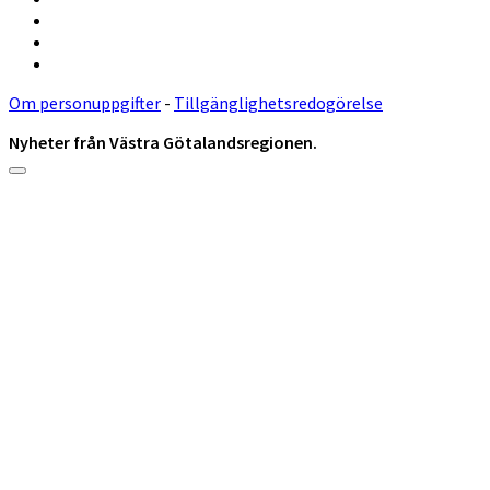
Om personuppgifter
-
Tillgänglighetsredogörelse
Nyheter från Västra Götalandsregionen.
Rulla
till
toppen