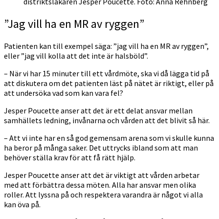
distriktsläkaren Jesper Poucette. Foto: Anna Rehnberg
”Jag vill ha en MR av ryggen”
Patienten kan till exempel säga: ”jag vill ha en MR av ryggen”,
eller ”jag vill kolla att det inte är halsböld”.
– När vi har 15 minuter till ett vårdmöte, ska vi då lägga tid på
att diskutera om det patienten läst på nätet är riktigt, eller på
att undersöka vad som kan vara fel?
Jesper Poucette anser att det är ett delat ansvar mellan
samhällets ledning, invånarna och vården att det blivit så här.
– Att vi inte har en så god gemensam arena som vi skulle kunna
ha beror på många saker. Det uttrycks ibland som att man
behöver ställa krav för att få rätt hjälp.
Jesper Poucette anser att det är viktigt att vården arbetar
med att förbättra dessa möten. Alla har ansvar men olika
roller. Att lyssna på och respektera varandra är något vi alla
kan öva på.