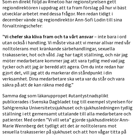
Som en direkt följd av #metoo har regionstyrelsen gett
regiondirektören i uppdrag att ta fram förslag på hur vi bäst
utvecklar arbetet med dessa frågor. Men redan tidigt i
december vände sig regiondirektör Ann-Sofi Lodin till sina
förvaltningschefer:
”Vi chefer ska kliva fram och ta vårt ansvar
– inte bara i ord
utan också i handling. Vi måste visa att vi menar allvar med vår
nolltolerans mot kränkande särbehandlingar, sexuella
trakasserier, hot och våld. Jag har tagit ställning, och när jag
möter medarbetare kommer jag att vara tydlig med vad jag
tycker och att jag är beredd att agera. Om du inte redan har
gjort det, vill jag att du markerar din ståndpunkt i din
verksamhet. Dina medarbetare ska veta var du står och vara
säkra på att de kan räkna med dig.”
Samma dag som läkaruppropet #utantystnadsplikt
publicerades i Svenska Dagbladet tog till exempel styrelsen för
Sahlgrenska Universitetssjukhuset och sjukhusledningen tydlig
ställning i ett gemensamt uttalande till alla medarbetare och
patienter. Med orden ”Vi vill veta” gjorde sjukhusdirektör Ann-
Marie Wennberg det tydligt att det är nolltolerans mot
sexuella trakasserier på sjukhuset och att hon vågar titta på