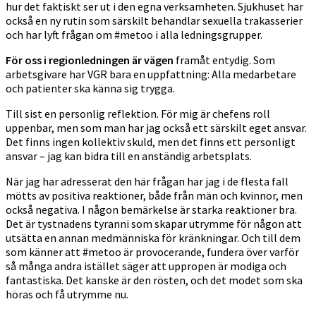
hur det faktiskt ser ut i den egna verksamheten. Sjukhuset har
också en ny rutin som särskilt behandlar sexuella trakasserier
och har lyft frågan om #metoo i alla ledningsgrupper.
För oss i regionledningen är vägen
framåt entydig. Som
arbetsgivare har VGR bara en uppfattning: Alla medarbetare
och patienter ska känna sig trygga.
Till sist en personlig reflektion. För mig är chefens roll
uppenbar, men som man har jag också ett särskilt eget ansvar.
Det finns ingen kollektiv skuld, men det finns ett personligt
ansvar – jag kan bidra till en anständig arbetsplats.
När jag har adresserat den här frågan har jag i de flesta fall
mötts av positiva reaktioner, både från män och kvinnor, men
också negativa. I någon bemärkelse är starka reaktioner bra.
Det är tystnadens tyranni som skapar utrymme för någon att
utsätta en annan medmänniska för kränkningar. Och till dem
som känner att #metoo är provocerande, fundera över varför
så många andra istället säger att uppropen är modiga och
fantastiska. Det kanske är den rösten, och det modet som ska
höras och få utrymme nu.