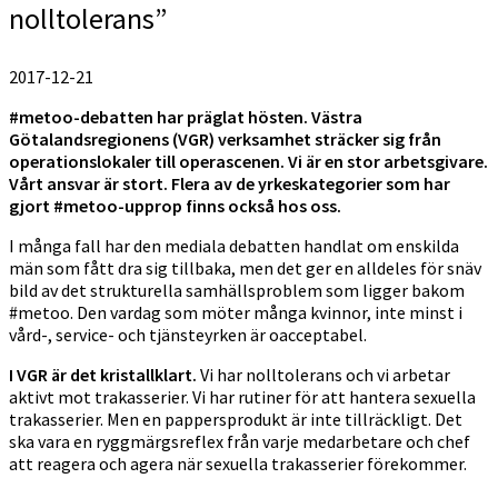
nolltolerans”
2017-12-21
#metoo-debatten har präglat hösten. Västra
Götalandsregionens (VGR) verksamhet sträcker sig från
operationslokaler till operascenen. Vi är en stor arbetsgivare.
Vårt ansvar är stort. Flera av de yrkeskategorier som har
gjort #metoo-upprop finns också hos oss.
I många fall har den mediala debatten handlat om enskilda
män som fått dra sig tillbaka, men det ger en alldeles för snäv
bild av det strukturella samhällsproblem som ligger bakom
#metoo. Den vardag som möter många kvinnor, inte minst i
vård-, service- och tjänsteyrken är oacceptabel.
I VGR är det kristallklart.
Vi har nolltolerans och vi arbetar
aktivt mot trakasserier. Vi har rutiner för att hantera sexuella
trakasserier. Men en pappersprodukt är inte tillräckligt. Det
ska vara en ryggmärgsreflex från varje medarbetare och chef
att reagera och agera när sexuella trakasserier förekommer.