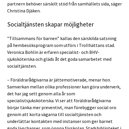
partnern behöver särskilt stöd från samhällets sida, säger
Christina Djäken.
Socialtjänsten skapar möjligheter
”Tillsammans för barnen” kallas den särskilda satsning
på hembesöksprogram som utförs i Trollhättans stad.
Veronica Bohlin är erfaren specialist- och BHV-
sjuksköterska och gläds åt det goda samarbetet med
socialtjänsten.
– Föräldrarådgivarna är jättemotiverade, menar hon.
Samverkan mellan olika professioner kan göra underverk,
det har jag sett genom alla år som
specialistsjuksköterska. Vi ser att föräldrarådgivarna
börjar tänka mer preventivt, man förebygger social oro
genom att korta vägarna till socialtjänsten och
underlättar kontakten med instanser som ger barnet
goda livschanser, som öppna förskolan. Stadsbiblioteket i