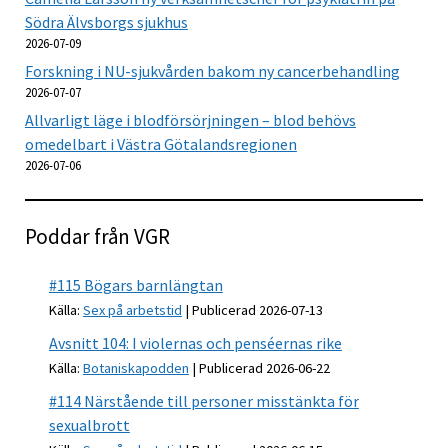
Södra Älvsborgs sjukhus
2026-07-09
Forskning i NU-sjukvården bakom ny cancerbehandling
2026-07-07
Allvarligt läge i blodförsörjningen – blod behövs
omedelbart i Västra Götalandsregionen
2026-07-06
Poddar från VGR
#115 Bögars barnlängtan
Källa:
Sex på arbetstid
Publicerad 2026-07-13
Avsnitt 104: I violernas och penséernas rike
Källa:
Botaniskapodden
Publicerad 2026-06-22
#114 Närstående till personer misstänkta för
sexualbrott