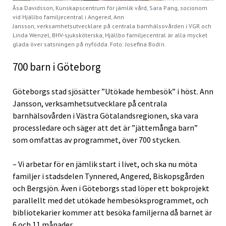
Åsa Davidsson, Kunskapscentrum för jämlik vård, Sara Pang, socionom
vid Hjällbo familjecentral i Angered, Ann
Jansson, verksamhetsutvecklare på centrala barnhälsovården i VGR och
Linda Wenzel, BHV-sjuksköterska, Hjällbo familjecentral är alla mycket
glada över satsningen på nyfödda. Foto: Josefina Bodín.
700 barn i Göteborg
Göteborgs stad sjösätter ”Utökade hembesök” i höst. Ann
Jansson, verksamhetsutvecklare på centrala
barnhälsovården i Västra Götalandsregionen, ska vara
processledare och säger att det är ”jättemånga barn”
som omfattas av programmet, över 700 stycken.
– Vi arbetar för en jämlik start i livet, och ska nu möta
familjer i stadsdelen Tynnered, Angered, Biskopsgården
och Bergsjön. Även i Göteborgs stad löper ett bokprojekt
parallellt med det utökade hembesöksprogrammet, och
bibliotekarier kommer att besöka familjerna då barnet är
6 och 11 månader.