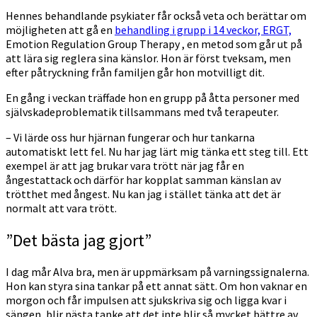
Hennes behandlande psykiater får också veta och berättar om
möjligheten att gå en
behandling i grupp i 14 veckor, ERGT,
Emotion Regulation Group Therapy , en metod som går ut på
att lära sig reglera sina känslor. Hon är först tveksam, men
efter påtryckning från familjen går hon motvilligt dit.
En gång i veckan träffade hon en grupp på åtta personer med
självskadeproblematik tillsammans med två terapeuter.
– Vi lärde oss hur hjärnan fungerar och hur tankarna
automatiskt lett fel. Nu har jag lärt mig tänka ett steg till. Ett
exempel är att jag brukar vara trött när jag får en
ångestattack och därför har kopplat samman känslan av
trötthet med ångest. Nu kan jag i stället tänka att det är
normalt att vara trött.
”Det bästa jag gjort”
I dag mår Alva bra, men är uppmärksam på varningssignalerna.
Hon kan styra sina tankar på ett annat sätt. Om hon vaknar en
morgon och får impulsen att sjukskriva sig och ligga kvar i
sängen, blir nästa tanke att det inte blir så mycket bättre av