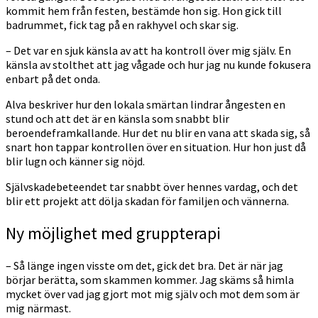
kommit hem från festen, bestämde hon sig. Hon gick till
badrummet, fick tag på en rakhyvel och skar sig.
– Det var en sjuk känsla av att ha kontroll över mig själv. En
känsla av stolthet att jag vågade och hur jag nu kunde fokusera
enbart på det onda.
Alva beskriver hur den lokala smärtan lindrar ångesten en
stund och att det är en känsla som snabbt blir
beroendeframkallande. Hur det nu blir en vana att skada sig, så
snart hon tappar kontrollen över en situation. Hur hon just då
blir lugn och känner sig nöjd.
Självskadebeteendet tar snabbt över hennes vardag, och det
blir ett projekt att dölja skadan för familjen och vännerna.
Ny möjlighet med gruppterapi
– Så länge ingen visste om det, gick det bra. Det är när jag
börjar berätta, som skammen kommer. Jag skäms så himla
mycket över vad jag gjort mot mig själv och mot dem som är
mig närmast.