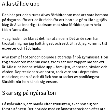
Alla ställde upp
Den här perioden turas Alvas föräldrar om med att vara hemma
på dagarna, för att de är rädda för att hon ska göra illa sig själv.
Idag är Alva innerligt tacksam mot sina föräldrar, som hela
tiden fanns där.
– Jag hade inte klarat det här utan dem. Det är de som har
tröstat mig när jag haft ångest och sett till att jag kommit till
experter och fått hjälp.
Alva kom på fötter och började sitt tredje år på gymnasiet. Hon
tog studenten med sin klass, trots att hon tappat nästan ett
år. Alla runt henne ställde upp – familjen, vännerna, skolan och
vården. Depressionen var borta, tack vare anti-depressiva
mediciner, men då och då fick hon attacker av panikångest.
Särskilt när hon kände sig ensam.
Skar sig på nyårsafton
På nyårsafton, ett halvår efter studenten, skar hon sig för
första gången. Det började med en ångestattack och efter att