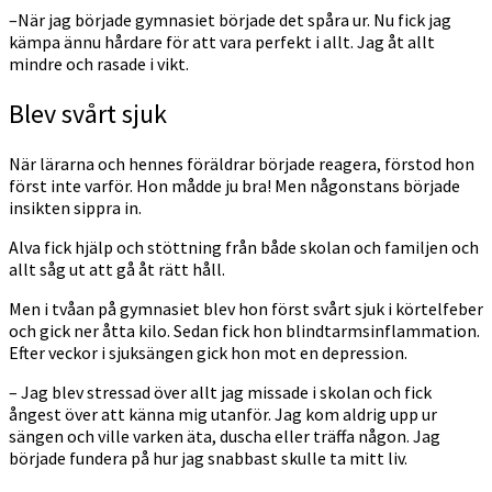
–När jag började gymnasiet började det spåra ur. Nu fick jag
kämpa ännu hårdare för att vara perfekt i allt. Jag åt allt
mindre och rasade i vikt.
Blev svårt sjuk
När lärarna och hennes föräldrar började reagera, förstod hon
först inte varför. Hon mådde ju bra! Men någonstans började
insikten sippra in.
Alva fick hjälp och stöttning från både skolan och familjen och
allt såg ut att gå åt rätt håll.
Men i tvåan på gymnasiet blev hon först svårt sjuk i körtelfeber
och gick ner åtta kilo. Sedan fick hon blindtarmsinflammation.
Efter veckor i sjuksängen gick hon mot en depression.
– Jag blev stressad över allt jag missade i skolan och fick
ångest över att känna mig utanför. Jag kom aldrig upp ur
sängen och ville varken äta, duscha eller träffa någon. Jag
började fundera på hur jag snabbast skulle ta mitt liv.