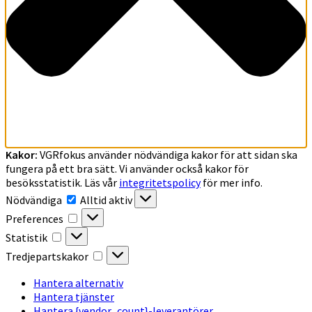
Kakor:
VGRfokus använder nödvändiga kakor för att sidan ska
fungera på ett bra sätt. Vi använder också kakor för
besöksstatistik. Läs vår
integritetspolicy
för mer info.
Nödvändiga
Nödvändiga
Alltid aktiv
Preferences
Preferences
Statistik
Statistik
Tredjepartskakor
Tredjepartskakor
Hantera alternativ
Hantera tjänster
Hantera {vendor_count}-leverantörer