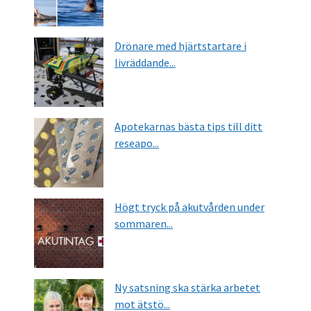
Drönare med hjärtstartare i
livräddande...
Apotekarnas bästa tips till ditt
reseapo...
Högt tryck på akutvården under
sommaren...
Ny satsning ska stärka arbetet
mot ätstö...