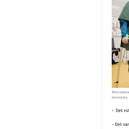
Åttondekla
benstyrka.
– Det rol
– Det var