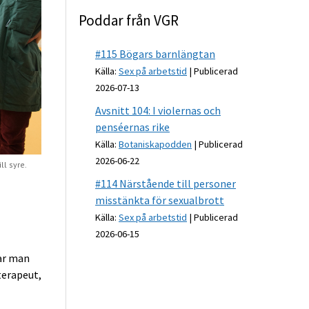
Poddar från VGR
#115 Bögars barnlängtan
Källa:
Sex på arbetstid
Publicerad
2026-07-13
Avsnitt 104: I violernas och
penséernas rike
Källa:
Botaniskapodden
Publicerad
2026-06-22
ll syre.
#114 Närstående till personer
misstänkta för sexualbrott
Källa:
Sex på arbetstid
Publicerad
2026-06-15
ar man
terapeut,