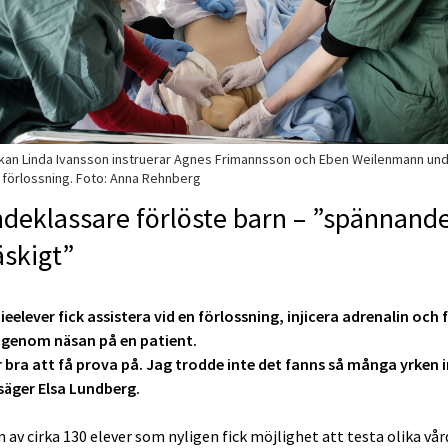
an Linda Ivansson instruerar Agnes Frimannsson och Eben Weilenmann und
 förlossning. Foto: Anna Rehnberg
ndeklassare förlöste barn – ”spännand
läskigt”
eelever fick assistera vid en förlossning, injicera adrenalin och 
 genom näsan på en patient.
r bra att få prova på. Jag trodde inte det fanns så många yrken
säger Elsa Lundberg.
n av cirka 130 elever som nyligen fick möjlighet att testa olika vå