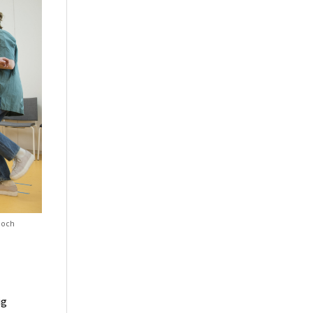
 och
ig