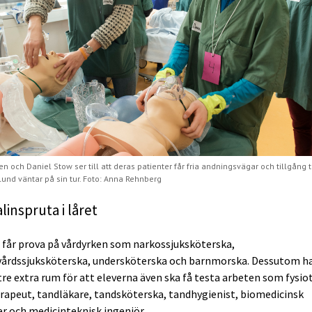
n och Daniel Stow ser till att deras patienter får fria andningsvägar och tillgång ti
lund väntar på sin tur. Foto: Anna Rehnberg
linspruta i låret
 får prova på vårdyrken som narkossjuksköterska,
vårdssjuksköterska, undersköterska och barnmorska. Dessutom h
 tre extra rum för att eleverna även ska få testa arbeten som fysio
rapeut, tandläkare, tandsköterska, tandhygienist, biomedicinsk
er och medicinteknisk ingenjör.