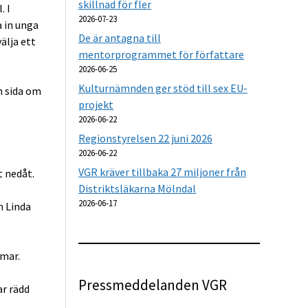
skillnad för fler
. I
2026-07-23
a in unga
De är antagna till
älja ett
mentorprogrammet för författare
2026-06-25
Kulturnämnden ger stöd till sex EU-
n sida om
projekt
2026-06-22
Regionstyrelsen 22 juni 2026
2026-06-22
VGR kräver tillbaka 27 miljoner från
 nedåt.
Distriktsläkarna Mölndal
2026-06-17
n Linda
rmar.
Pressmeddelanden VGR
ar rädd