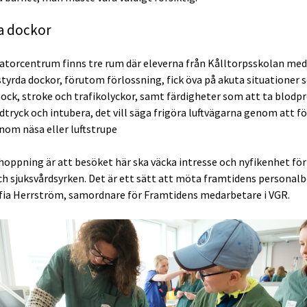
la dockor
atorcentrum finns tre rum där eleverna från Kålltorpsskolan med 
 styrda dockor, förutom förlossning, fick öva på akuta situationer
hock, stroke och trafikolyckor, samt färdigheter som att ta blodp
dtryck och intubera, det vill säga frigöra luftvägarna genom att fö
nom näsa eller luftstrupe
rhoppning är att besöket här ska väcka intresse och nyfikenhet för
ch sjuksvårdsyrken. Det är ett sätt att möta framtidens personalb
fia Herrström, samordnare för Framtidens medarbetare i VGR.