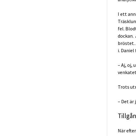
I ett an
Träsklun
fel. Blo
dockan. 
bröstet.
i. Daniel
– Aj, oj
venkatet
Trots ut
– Det är
Tillgå
När efte