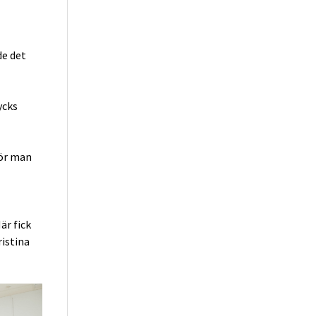
de det
ycks
för man
är fick
ristina