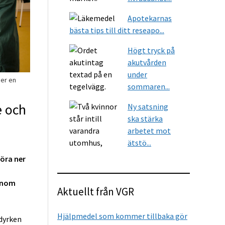
Apotekarnas
bästa tips till ditt reseapo...
Högt tryck på
akutvården
under
er en
sommaren...
e och
Ny satsning
ska stärka
arbetet mot
ätstö...
föra ner
 inom
Aktuellt från VGR
Hjälpmedel som kommer tillbaka gör
rdyrken