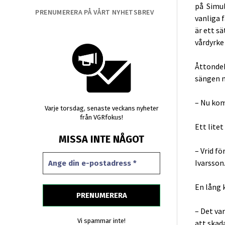
på Simul
PRENUMERERA PÅ VÅRT NYHETSBREV
vanliga 
är ett s
vårdyrke 
Åttondek
sängen m
– Nu kom
Varje torsdag, senaste veckans nyheter
från VGRfokus!
Ett lite
MISSA INTE NÅGOT
– Vrid f
Ivarsson
En lång 
– Det var
Vi spammar inte!
att skad