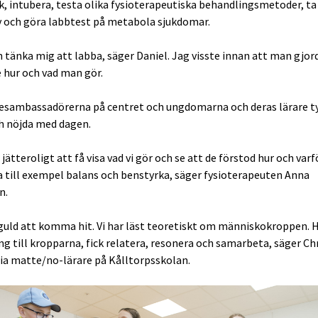
k, intubera, testa olika fysioterapeutiska behandlingsmetoder, ta
 och göra labbtest på metabola sjukdomar.
n tänka mig att labba, säger Daniel. Jag visste innan att man gjor
 hur och vad man gör.
esambassadörerna på centret och ungdomarna och deras lärare t
h nöjda med dagen.
 jätteroligt att få visa vad vi gör och se att de förstod hur och var
a till exempel balans och benstyrka, säger fysioterapeuten Anna
n.
 guld att komma hit. Vi har läst teoretiskt om människokroppen. H
ng till kropparna, fick relatera, resonera och samarbeta, säger Ch
ia matte/no-lärare på Kålltorpsskolan.