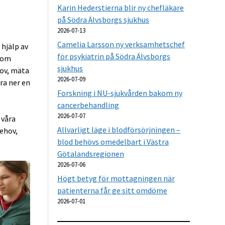
Karin Hederstierna blir ny chefläkare
på Södra Älvsborgs sjukhus
2026-07-13
Camelia Larsson ny verksamhetschef
hjälp av
för psykiatrin på Södra Älvsborgs
 som
sjukhus
rov, mäta
2026-07-09
ra ner en
Forskning i NU-sjukvården bakom ny
cancerbehandling
2026-07-07
 våra
Allvarligt läge i blodförsörjningen –
ehov,
blod behövs omedelbart i Västra
Götalandsregionen
2026-07-06
Högt betyg för mottagningen när
patienterna får ge sitt omdöme
2026-07-01