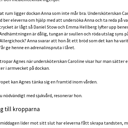
nat rum ligger dockan Anna som inte mår bra. Undersköterskan Ca
d ber eleverna om hjälp med att undersöka Anna och ta reda på v
dtrycket är lågt så Daniel Stow och Emma Hellberg lyfter upp bene
Andhämtningen är dålig, tungan är svullen och röda utslag syns p
 Allergichock? Anna svarar att hon åt ett bröd som det kan ha vari
 får ge henne en adrenalinspruta i låret.
, utropar Agnes när undersköterskan Caroline visar hur man sätter 
er i armvecket på dockan.
ropet kan Agnes tänka sig en framtid inom vården.
 ju nödvändigt med sjukvård, resonerar hon.
ng till kropparna
rmiddagen lider mot sitt slut har eleverna fått skrapa tandsten, 