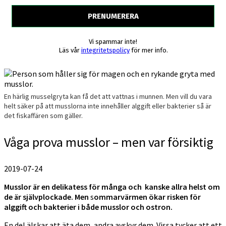
Vi spammar inte!
Läs vår
integritetspolicy
för mer info.
En härlig musselgryta kan få det att vattnas i munnen. Men vill du vara
helt säker på att musslorna inte innehåller alggift eller bakterier så är
det fiskaffären som gäller.
Våga prova musslor – men var försiktig
2019-07-24
Musslor är en delikatess för många och kanske allra helst om
de är självplockade. Men
s
ommarvärmen ökar risken för
alggift och bakterier i både musslor och ostron.
En del älskar att äta dem, andra avskyr dem. Vissa tycker att ett