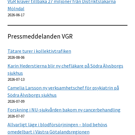
VGR kräver tillbaka 27 miljoner från Distriktsläkarna
Mölndal
2026-06-17
Pressmeddelanden VGR
Tätare turer i kollektivtrafiken
2026-08-06
Karin Hederstierna blir ny chefläkare på Södra Älvsborgs
sjukhus
2026-07-13
Camelia Larsson ny verksamhetschef för psykiatrin på
Södra Älvsborgs sjukhus
2026-07-09
Forskning i NU-sjukvården bakom ny cancerbehandling
2026-07-07
Allvarligt läge i blodförsörjningen – blod behövs
omedelbart i Västra Götalandsregionen