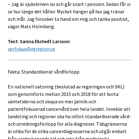
– Jag är sjukskriven nu och går snart i pension. Sedan får vi
se hur länge det håller. Mycket hänger på hur jag tränar
och mår. Jag försöker ta hand om mig och tänka positivt,
säger Mats Holmberg.
Text: Sanna Ekstedt Larsson
vgrfokus@vgregion.se
Fakta: Standardiserat vårdförlopp
En nationell satsning (beslutad av regeringen och SKL)
som genomförts mellan 2015 och 2018 för att korta
väntetiderna och skapa en mer jämlik och
patientfokuserad cancervård över hela landet. Innebär att
landsting och regioner ska ha infört standardiserade vård-
och utredningsförlopp för alla diagnoser. Tidsgränserna
är olika för de olika cancerdiagnoserna och utgår enbart
från värdeskapande tid och inte från medicinska