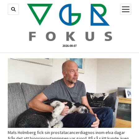
öppna
meny
2026-08-07
Mats Holmberg fick sin prostatacancerdiagnos inom elva dagar
från det att biopsiprovtagningen var gjord. På så sätt kunde även