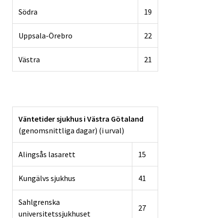
Södra
19
Uppsala-Örebro
22
Västra
21
Väntetider sjukhus i Västra Götaland
(genomsnittliga dagar) (i urval)
Alingsås lasarett
15
Kungälvs sjukhus
41
Sahlgrenska
27
universitetssjukhuset