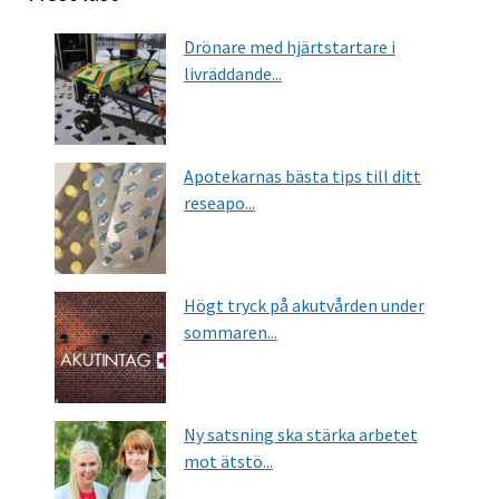
Drönare med hjärtstartare i
livräddande...
Apotekarnas bästa tips till ditt
reseapo...
Högt tryck på akutvården under
sommaren...
Ny satsning ska stärka arbetet
mot ätstö...