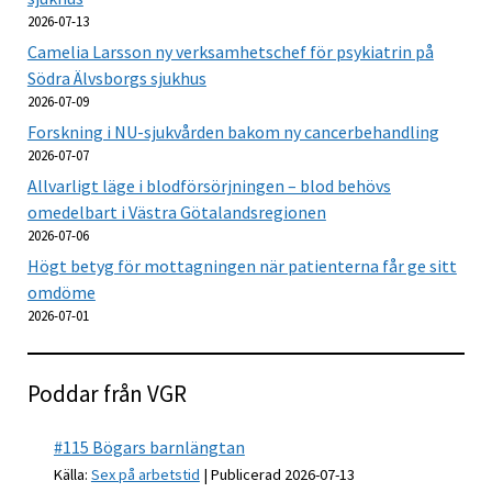
2026-07-13
Camelia Larsson ny verksamhetschef för psykiatrin på
Södra Älvsborgs sjukhus
2026-07-09
Forskning i NU-sjukvården bakom ny cancerbehandling
2026-07-07
Allvarligt läge i blodförsörjningen – blod behövs
omedelbart i Västra Götalandsregionen
2026-07-06
Högt betyg för mottagningen när patienterna får ge sitt
omdöme
2026-07-01
Poddar från VGR
#115 Bögars barnlängtan
Källa:
Sex på arbetstid
Publicerad 2026-07-13