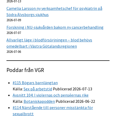
2026-07-13
Camelia Larsson ny verksamhetschef för psykiatrin på
Södra Älvsborgs sjukhus
2026-07-09
Forskning i NU-sjukvården bakom ny cancerbehandling
2026-07-07
Allvarligt läge i blodförsörjningen – blod behövs
omedelbart i Västra Götalandsregionen
2026-07-06
Poddar från VGR
#115 Bögars barnlängtan
Källa:
Sex på arbetstid
Publicerad 2026-07-13
Avsnitt 104: I violernas och penséernas rike
Källa:
Botaniskapodden
Publicerad 2026-06-22
#114 Närstående till personer misstänkta för
sexualbrott