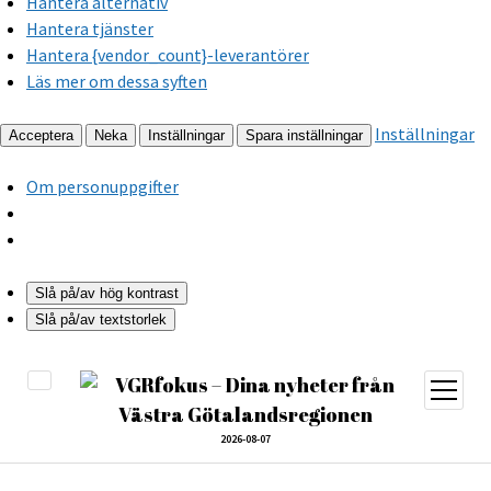
Hantera alternativ
Hantera tjänster
Hantera {vendor_count}-leverantörer
Läs mer om dessa syften
Inställningar
Acceptera
Neka
Inställningar
Spara inställningar
Om personuppgifter
Slå på/av hög kontrast
Slå på/av textstorlek
öppna
meny
2026-08-07