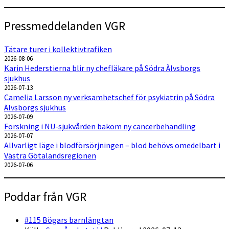
Pressmeddelanden VGR
Tätare turer i kollektivtrafiken
2026-08-06
Karin Hederstierna blir ny chefläkare på Södra Älvsborgs
sjukhus
2026-07-13
Camelia Larsson ny verksamhetschef för psykiatrin på Södra
Älvsborgs sjukhus
2026-07-09
Forskning i NU-sjukvården bakom ny cancerbehandling
2026-07-07
Allvarligt läge i blodförsörjningen – blod behövs omedelbart i
Västra Götalandsregionen
2026-07-06
Poddar från VGR
#115 Bögars barnlängtan