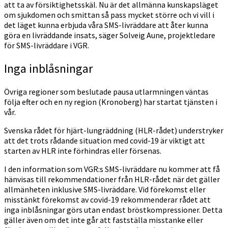
att ta av försiktighetsskäl. Nu är det allmänna kunskapsläget
om sjukdomen och smittan så pass mycket större och vi vill i
det läget kunna erbjuda våra SMS-livräddare att åter kunna
göra en livräddande insats, säger Solveig Aune, projektledare
för SMS-livräddare i VGR.
Inga inblåsningar
Övriga regioner som beslutade pausa utlarmningen väntas
följa efter och en ny region (Kronoberg) har startat tjänsten i
vår.
Svenska rådet för hjärt-lungräddning (HLR-rådet) understryker
att det trots rådande situation med covid-19 är viktigt att
starten av HLR inte förhindras eller försenas.
I den information som VGR:s SMS-livräddare nu kommer att få
hänvisas till rekommendationer från HLR-rådet när det gäller
allmänheten inklusive SMS-livräddare. Vid förekomst eller
misstänkt förekomst av covid-19 rekommenderar rådet att
inga inblåsningar görs utan endast bröstkompressioner. Detta
gäller även om det inte går att fastställa misstanke eller