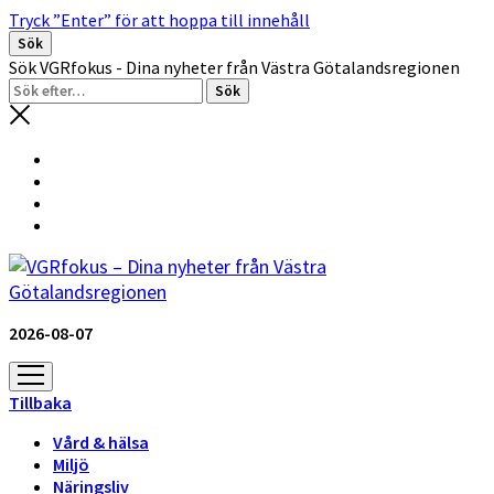
Tryck ”Enter” för att hoppa till innehåll
Sök
Sök VGRfokus - Dina nyheter från Västra Götalandsregionen
2026-08-07
öppna
meny
Tillbaka
Vård & hälsa
Miljö
Näringsliv