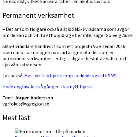
förekomst, vilket kan vara fallet i en akut situation.
Permanent verksamhet
– Det är som tidigare också alltid SMS-livräddarna som avgör
om de kan och vill ta ett uppdrag eller inte, säger Solveig Aune.
SMS-livräddare har drivits som ett projekt i VGR sedan 2016,
men när utlarmningen nu startar igen blir det som en
permanent verksamhet, enligt tidigare beslut av hälso- och
sjukvårdsstyrelsen.
Läs också:
Mattias fick hjärtstopp–räddades av ett SMS
Hade änglavakt två gånger–fick nytt hjärta
Text: Jörgen Andersson
vgrfokus@vgregion.se
Mest läst