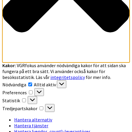
Kakor:
VGRfokus använder nödvändiga kakor för att sidan ska
fungera på ett bra sätt. Vi använder också kakor för
besöksstatistik. Läs vår
integritetspolicy
för mer info.
Nödvändiga
Nödvändiga
Alltid aktiv
Preferences
Preferences
Statistik
Statistik
Tredjepartskakor
Tredjepartskakor
Hantera alternativ
Hantera tjänster
Hantera {vendor_count}-leverantörer