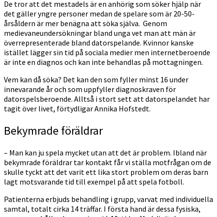
De tror att det mestadels är en anhörig som söker hjälp när
det gäller yngre personer medan de spelare som är 20-50-
årsåldern är mer benägna att söka själva. Genom
medievaneundersökningar bland unga vet man att män är
överrepresenterade bland datorspelande. Kvinnor kanske
istället lägger sin tid på sociala medier men internetberoende
är inte en diagnos och kan inte behandlas på mottagningen.
Vem kan då söka? Det kan den som fyller minst 16 under
innevarande år och som uppfyller diagnoskraven för
datorspelsberoende. Alltså i stort sett att datorspelandet har
tagit över livet, förtydligar Annika Hofstedt.
Bekymrade föräldrar
– Man kan ju spela mycket utan att det är problem. Ibland när
bekymrade föräldrar tar kontakt får vi ställa motfrågan om de
skulle tyckt att det varit ett lika stort problem om deras barn
lagt motsvarande tid till exempel på att spela fotboll.
Patienterna erbjuds behandling i grupp, varvat med individuella
samtal, totalt cirka 14 träffar. I första hand är dessa fysiska,