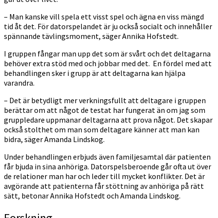
– Man kanske vill spela ett visst spel och ägna en viss mängd
tid åt det. För datorspelandet är ju också socialt och innehåller
spännande tävlingsmoment, säger Annika Hofstedt.
I gruppen fångar man upp det som är svårt och det deltagarna
behöver extra stöd med och jobbar med det. En fördel med att
behandlingen sker i grupp är att deltagarna kan hjälpa
varandra.
– Det är betydligt mer verkningsfullt att deltagare i gruppen
berättar om att något de testat har fungerat än om jag som
gruppledare uppmanar deltagarna att prova något. Det skapar
också stolthet om man som deltagare känner att man kan
bidra, säger Amanda Lindskog.
Under behandlingen erbjuds även familjesamtal där patienten
får bjuda in sina anhöriga. Datorspelsberoende går ofta ut över
de relationer man har och leder till mycket konflikter. Det är
avgörande att patienterna får stöttning av anhöriga på rätt
sätt, betonar Annika Hofstedt och Amanda Lindskog.
Forskning