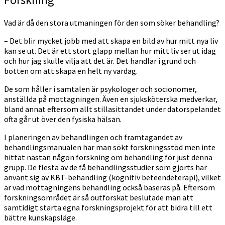
Vad är då den stora utmaningen för den som söker behandling?
– Det blir mycket jobb med att skapa en bild av hur mitt nya liv
kan se ut. Det är ett stort glapp mellan hur mitt liv ser ut idag
och hur jag skulle vilja att det är. Det handlar i grund och
botten om att skapa en helt ny vardag.
De som håller i samtalen är psykologer och socionomer,
anställda på mottagningen. Även en sjuksköterska medverkar,
bland annat eftersom allt stillasittandet under datorspelandet
ofta går ut över den fysiska hälsan.
I planeringen av behandlingen och framtagandet av
behandlingsmanualen har man sökt forskningsstöd men inte
hittat nästan någon forskning om behandling för just denna
grupp. De flesta av de få behandlingsstudier som gjorts har
använt sig av KBT-behandling (kognitiv beteendeterapi), vilket
är vad mottagningens behandling också baseras på. Eftersom
forskningsområdet är så outforskat beslutade man att
samtidigt starta egna forskningsprojekt för att bidra till ett
bättre kunskapsläge.