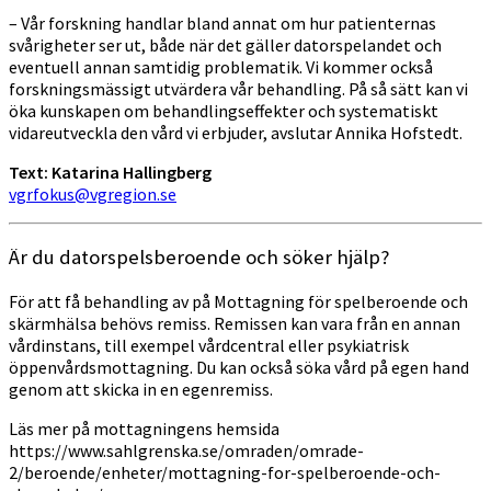
– Vår forskning handlar bland annat om hur patienternas
svårigheter ser ut, både när det gäller datorspelandet och
eventuell annan samtidig problematik. Vi kommer också
forskningsmässigt utvärdera vår behandling. På så sätt kan vi
öka kunskapen om behandlingseffekter och systematiskt
vidareutveckla den vård vi erbjuder, avslutar Annika Hofstedt.
Text: Katarina Hallingberg
vgrfokus@vgregion.se
Är du datorspelsberoende och söker hjälp?
För att få behandling av på Mottagning för spelberoende och
skärmhälsa behövs remiss. Remissen kan vara från en annan
vårdinstans, till exempel vårdcentral eller psykiatrisk
öppenvårdsmottagning. Du kan också söka vård på egen hand
genom att skicka in en egenremiss.
Läs mer på mottagningens hemsida
https://www.sahlgrenska.se/omraden/omrade-
2/beroende/enheter/mottagning-for-spelberoende-och-