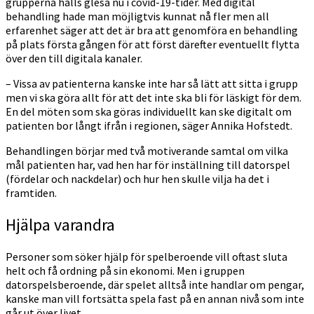
grupperna hålls glesa nu i covid-19-tider. Med digital
behandling hade man möjligtvis kunnat nå fler men all
erfarenhet säger att det är bra att genomföra en behandling
på plats första gången för att först därefter eventuellt flytta
över den till digitala kanaler.
– Vissa av patienterna kanske inte har så lätt att sitta i grupp
men vi ska göra allt för att det inte ska bli för läskigt för dem.
En del möten som ska göras individuellt kan ske digitalt om
patienten bor långt ifrån i regionen, säger Annika Hofstedt.
Behandlingen börjar med två motiverande samtal om vilka
mål patienten har, vad hen har för inställning till datorspel
(fördelar och nackdelar) och hur hen skulle vilja ha det i
framtiden.
Hjälpa varandra
Personer som söker hjälp för spelberoende vill oftast sluta
helt och få ordning på sin ekonomi. Men i gruppen
datorspelsberoende, där spelet alltså inte handlar om pengar,
kanske man vill fortsätta spela fast på en annan nivå som inte
går ut över livet.