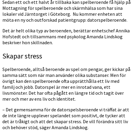
Sedan ett och ett halvt år tillbaka kan spelberoende få hjälp på
Mottagning för spelberoende och skärmhälsa som har sina
lokaler vid Järntorget i Göteborg. Nu kommer enheten att
möta en ny och outforskad patientgrupp: datorspelberoende.
Det är helt olika typ av beroenden, berättar enhetschef Annika
Hofstedt och tillsammans med psykolog Amanda Lindskog
beskriver hon skillnaden.
Skapar stress
Spelberoende, alltså beroende av spel om pengar, ger kickar på
samma sätt som när man använder olika substanser. Men för
övrigt kan den spelberoende ofta upprätthålla ett liv med
familj och jobb. Datorspel är mer en inrotad vana, ett
livsmönster. Det har ofta pågått en längre tid och tagit över
mer och mer av ens liv och identitet.
– Det gemensamma för de datorspelsberoende vi träffat är att
de inte längre upplever spelandet som positivt, de tycker att
det är tråkigt och att det skapar stress. De vill förändra sitt liv
och behöver stöd, säger Amanda Lindskog.