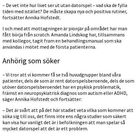
– De vet inte hur livet ser ut utan datorspel – vad ska de fylla
tiden med istället? De måste skapa nya och positiva rutiner,
fortsätter Annika Hofstedt.
I och med att mottagningen är pionjär på området har man
fått börja från scratch. Amanda Lindskog har, tillsammans
med kollegor, tagit fram en behandlingsmanual som ska
användas i mötet med de första patienterna.
Anhörig som söker
– Vi tror att vi kommer få se två huvudgrupper bland våra
patienter, dels de som är rent datorspelsberoende, dels de som
utöver datorspelsberoendet har en psykisk problematik,
främst en neuropsykiatrisk diagnos som autism eller ADHD,
säger Annika Hofstedt och fortsätter:
– Det är svårt att på det här stadiet veta vilka som kommer att
söka sig till oss, det finns inte ens några studier som säkert
kan visa hur vanligt det är i befolkningen att man spelar så
mycket datorspel att det är ett problem.