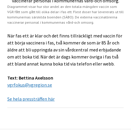
Diagrammet visar hur stor andel av den totala mängden vaccin som
VGR fått som gått till olika delar i fas ett. Flest doser har levererats ut till
kommunernas särskilda boenden (SÄBO). De externa vaccinatörerna
vaccinerar personal i kommunernas vård-och omsorg.
När fas ett är klar och det finns tillräckligt med vaccin för
att börja vaccinera i fas, två kommer de som är 85 år och
äldre att bli uppringda av sin vårdcentral med erbjudande
om att boka tid. När det är dags kommer övriga i fas två
att bland annat kunna boka tid via telefon eller webb.
Text: Bettina Axelsson
vgrfokus@vgregion.se
Se hela pressträffen här