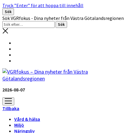
Tryck ”Enter” för att hoppa till innehåll
Sök
Sök VGRfokus - Dina nyheter från Västra Götalandsregionen
2026-08-07
öppna
meny
Tillbaka
Vård & hälsa
Miljö
Näringsliv