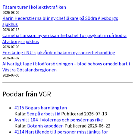
Tätare turer i kollektivtrafiken
2026-08-06
Karin Hederstierna blir ny chefläkare på Södra Älvsborgs
sjukhus
2026-07-13
Camelia Larsson ny verksamhetschef för psykiatrin på Södra
Älvsborgs sjukhus
2026-07-09
Forskning i NU-sjukvården bakom ny cancerbehandling
2026-07-07
Allvarligt läge i blodförsörjningen – blod behövs omedelbart i
Västra Götalandsregionen
2026-07-06
Poddar från VGR
#115 Bögars barnlängtan
Källa:
Sex på arbetstid
Publicerad 2026-07-13
Avsnitt 104: I violernas och penséernas rike
Källa:
Botaniskapodden
Publicerad 2026-06-22
#114 Närstående till personer misstänkta för