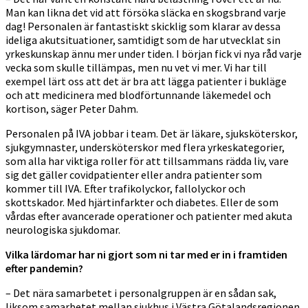
Man kan likna det vid att försöka släcka en skogsbrand varje
dag! Personalen är fantastiskt skicklig som klarar av dessa
ideliga akutsituationer, samtidigt som de har utvecklat sin
yrkeskunskap ännu mer under tiden. I början fick vi nya råd varje
vecka som skulle tillämpas, men nu vet vi mer. Vi har till
exempel lärt oss att det är bra att lägga patienter i bukläge
och att medicinera med blodförtunnande läkemedel och
kortison, säger Peter Dahm.
Personalen på IVA jobbar i team. Det är läkare, sjuksköterskor,
sjukgymnaster, undersköterskor med flera yrkeskategorier,
som alla har viktiga roller för att tillsammans rädda liv, vare
sig det gäller covidpatienter eller andra patienter som
kommer till IVA. Efter trafikolyckor, fallolyckor och
skottskador. Med hjärtinfarkter och diabetes. Eller de som
vårdas efter avancerade operationer och patienter med akuta
neurologiska sjukdomar.
Vilka lärdomar har ni gjort som ni tar med er in i framtiden
efter pandemin?
– Det nära samarbetet i personalgruppen är en sådan sak,
liksom samarbetet mellan sjukhus i Västra Götalandsregionen