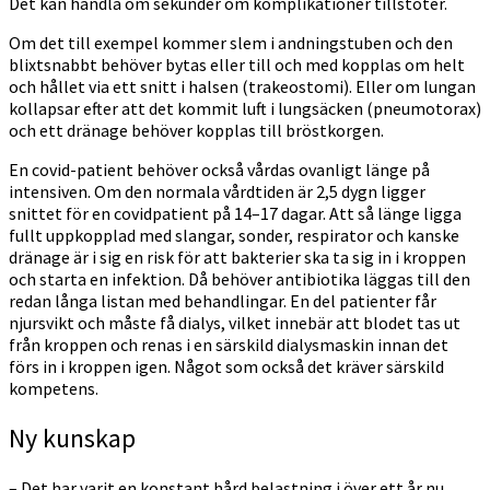
Det kan handla om sekunder om komplikationer tillstöter.
Om det till exempel kommer slem i andningstuben och den
blixtsnabbt behöver bytas eller till och med kopplas om helt
och hållet via ett snitt i halsen (trakeostomi). Eller om lungan
kollapsar efter att det kommit luft i lungsäcken (pneumotorax)
och ett dränage behöver kopplas till bröstkorgen.
En covid-patient behöver också vårdas ovanligt länge på
intensiven. Om den normala vårdtiden är 2,5 dygn ligger
snittet för en covidpatient på 14–17 dagar. Att så länge ligga
fullt uppkopplad med slangar, sonder, respirator och kanske
dränage är i sig en risk för att bakterier ska ta sig in i kroppen
och starta en infektion. Då behöver antibiotika läggas till den
redan långa listan med behandlingar. En del patienter får
njursvikt och måste få dialys, vilket innebär att blodet tas ut
från kroppen och renas i en särskild dialysmaskin innan det
förs in i kroppen igen. Något som också det kräver särskild
kompetens.
Ny kunskap
– Det har varit en konstant hård belastning i över ett år nu.