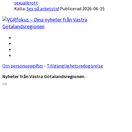
sexualbrott
Källa:
Sex på arbetstid
Publicerad 2026-06-15
Om personuppgifter
-
Tillgänglighetsredogörelse
Nyheter från Västra Götalandsregionen.
Rulla
till
toppen