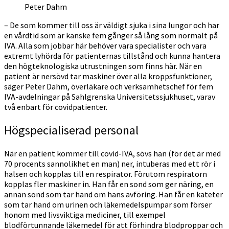
Peter Dahm
– De som kommer till oss är väldigt sjuka i sina lungor och har
en vårdtid som är kanske fem gånger så lång som normalt på
IVA. Alla som jobbar här behöver vara specialister och vara
extremt lyhörda för patienternas tillstånd och kunna hantera
den högteknologiska utrustningen som finns här. När en
patient är nersövd tar maskiner över alla kroppsfunktioner,
säger Peter Dahm, överläkare och verksamhetschef för fem
IVA-avdelningar på Sahlgrenska Universitetssjukhuset, varav
två enbart för covidpatienter.
Högspecialiserad personal
När en patient kommer till covid-IVA, sövs han (för det är med
70 procents sannolikhet en man) ner, intuberas med ett rör i
halsen och kopplas till en respirator. Förutom respiratorn
kopplas fler maskiner in. Han får en sond som ger näring, en
annan sond som tar hand om hans avföring. Han får en kateter
som tar hand om urinen och läkemedelspumpar som förser
honom med livsviktiga mediciner, till exempel
blodförtunnande läkemedel för att förhindra blodproppar och