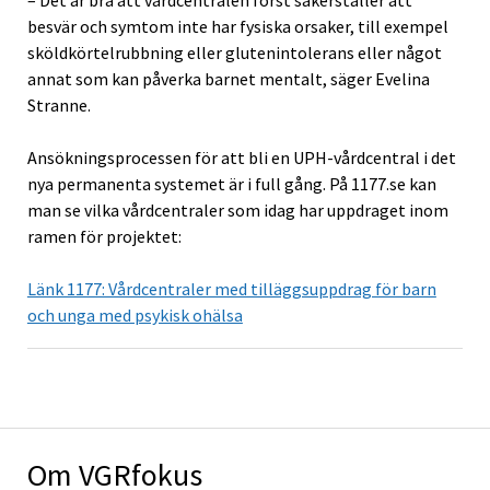
– Det är bra att vårdcentralen först säkerställer att
besvär och symtom inte har fysiska orsaker, till exempel
sköldkörtelrubbning eller glutenintolerans eller något
annat som kan påverka barnet mentalt, säger Evelina
Stranne.
Ansökningsprocessen för att bli en UPH-vårdcentral i det
nya permanenta systemet är i full gång. På 1177.se kan
man se vilka vårdcentraler som idag har uppdraget inom
ramen för projektet:
Länk 1177: Vårdcentraler med tilläggsuppdrag för barn
och unga med psykisk ohälsa
Om VGRfokus