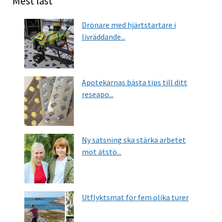
Mest läst
Drönare med hjärtstartare i
livräddande...
Apotekarnas bästa tips till ditt
reseapo...
Ny satsning ska stärka arbetet
mot ätstö...
Utflyktsmat för fem olika turer