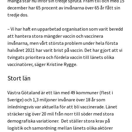
många står nu inför sin tredje spruta. Fram till och med 15
december har 65 procent av invånarna över 65 år fått sin
tredje dos.
– Vi har haft en upparbetad organisation som varit beredd
att hantera stora mängder vaccin och vaccinera
invånarna, men vårt största problem under hela första
halvåret 2021 har varit brist på vaccin. Det har gjort att vi
tvingats prioritera och fördela vaccin till länets olika
vaccinatörer, säger Kristine Rygge.
Stort län
Västra Götaland är ett län med 49 kommuner (flest i
Sverige) och 1,3 miljoner invånare över 18 år som
inledningsvis var aktuella för att bli vaccinerade. Länet
sträcker sig över 20 mil från norr till söder med stora
demografiska variationer. Det ställer stora krav på
logistik och samordning mellan länets olika aktörer