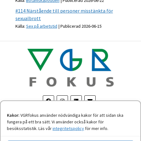
Källa:
Botaniskapodden
Publicerad 2026-06-22
#114 Närstående till personer misstänkta för
sexualbrott
Källa:
Sex på arbetstid
Publicerad 2026-06-15
Kakor:
VGRfokus använder nödvändiga kakor för att sidan ska
fungera på ett bra sätt. Vi använder också kakor för
Om personuppgifter
-
Tillgänglighetsredogörelse
besöksstatistik. Läs vår
integritetspolicy
för mer info.