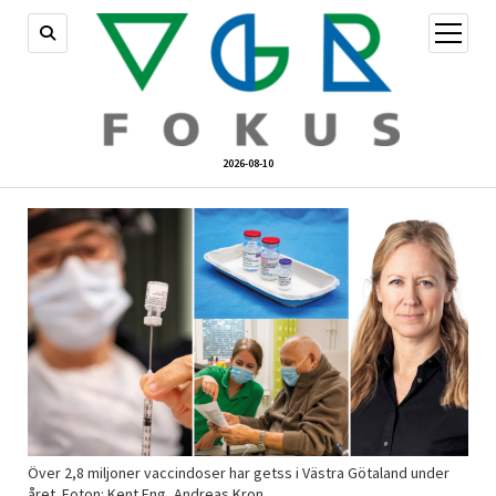
öppna
meny
2026-08-10
Över 2,8 miljoner vaccindoser har getss i Västra Götaland under
året. Foton: Kent Eng, Andreas Kron