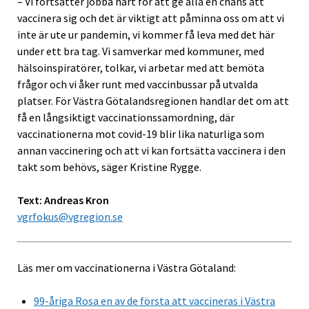
– Vi fortsätter jobba hårt för att ge alla en chans att
vaccinera sig och det är viktigt att påminna oss om att vi
inte är ute ur pandemin, vi kommer få leva med det här
under ett bra tag. Vi samverkar med kommuner, med
hälsoinspiratörer, tolkar, vi arbetar med att bemöta
frågor och vi åker runt med vaccinbussar på utvalda
platser. För Västra Götalandsregionen handlar det om att
få en långsiktigt vaccinationssamordning, där
vaccinationerna mot covid-19 blir lika naturliga som
annan vaccinering och att vi kan fortsätta vaccinera i den
takt som behövs, säger Kristine Rygge.
Text: Andreas Kron
vgrfokus@vgregion.se
Läs mer om vaccinationerna i Västra Götaland:
99-åriga Rosa en av de första att vaccineras i Västra