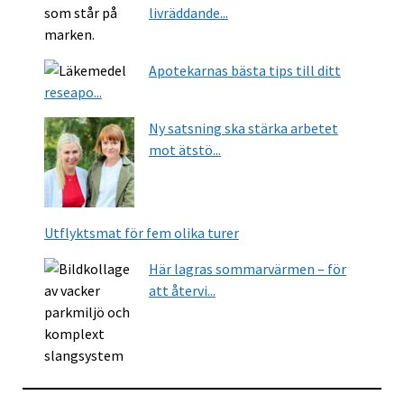
livräddande...
Apotekarnas bästa tips till ditt
reseapo...
Ny satsning ska stärka arbetet
mot ätstö...
Utflyktsmat för fem olika turer
Här lagras sommarvärmen – för
att återvi...