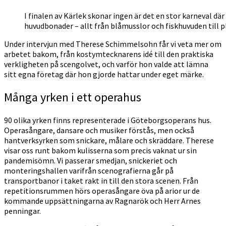
I finalen av Kärlek skonar ingen är det en stor karneval d
huvudbonader – allt från blåmusslor och fiskhuvuden till
Under intervjun med Therese Schimmelsohn får vi veta mer om
arbetet bakom, från kostymtecknarens idé till den praktiska
verkligheten på scengolvet, och varför hon valde att lämna
sitt egna företag där hon gjorde hattar under eget märke.
Många yrken i ett operahus
90 olika yrken finns representerade i Göteborgsoperans hus.
Operasångare, dansare och musiker förstås, men också
hantverksyrken som snickare, målare och skräddare. Therese
visar oss runt bakom kulisserna som precis vaknat ur sin
pandemisömn. Vi passerar smedjan, snickeriet och
monteringshallen varifrån scenografierna går på
transportbanor i taket rakt in till den stora scenen. Från
repetitionsrummen hörs operasångare öva på arior ur de
kommande uppsättningarna av Ragnarök och Herr Arnes
penningar.