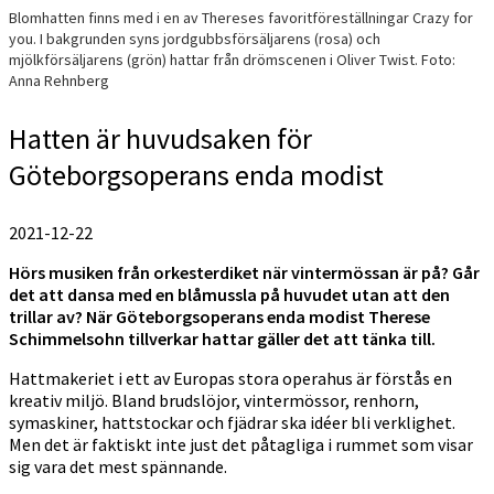
Blomhatten finns med i en av Thereses favoritföreställningar Crazy for
you. I bakgrunden syns jordgubbsförsäljarens (rosa) och
mjölkförsäljarens (grön) hattar från drömscenen i Oliver Twist. Foto:
Anna Rehnberg
Hatten är huvudsaken för
Göteborgsoperans enda modist
2021-12-22
Hörs musiken från orkesterdiket när vintermössan är på? Går
det att dansa med en blåmussla på huvudet utan att den
trillar av? När Göteborgsoperans enda modist Therese
Schimmelsohn tillverkar hattar gäller det att tänka till.
Hattmakeriet i ett av Europas stora operahus är förstås en
kreativ miljö. Bland brudslöjor, vintermössor, renhorn,
symaskiner, hattstockar och fjädrar ska idéer bli verklighet.
Men det är faktiskt inte just det påtagliga i rummet som visar
sig vara det mest spännande.