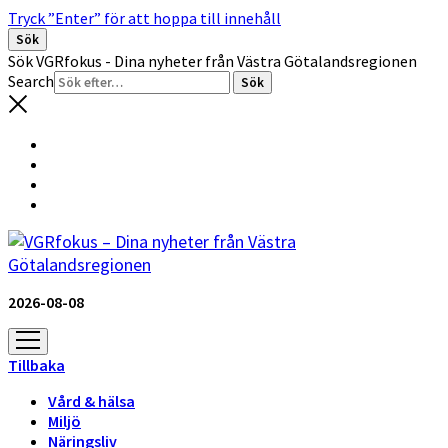
Tryck ”Enter” för att hoppa till innehåll
Sök
Sök VGRfokus - Dina nyheter från Västra Götalandsregionen
Search
2026-08-08
öppna
meny
Tillbaka
Vård & hälsa
Miljö
Näringsliv