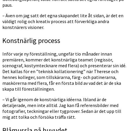
paus.
– Även om jag satt det egna skapandet lite åt sidan, är det en
väldigt rolig och kreativ process att förverkliga andra
konstnärers visioner.
Konstnärlig process
Inför varje ny föreställning, ungefär tio månader innan
premiären, kommer det konstnärliga teamet (regissör,
scenograf, kostymtecknare med flera) och presenterar sin idé.
Det kallas för en ”teknisk kollationering” när Therese och
hennes kolleger, som tillskärarna, färg- och patinerarna,
maskörerna med flera, får en första bild av vad det är de ska
skapa till föreställningen.
– Vi går igenom de konstnärliga idéerna. Ibland är de
detaljerade, men inte alltid. Jag kan få referensbilder med
fotografier, teckningar eller tygprover. Sedan är det upp till
mig att tolka och försöka träffa rätt.
Blåmussla på huvudet