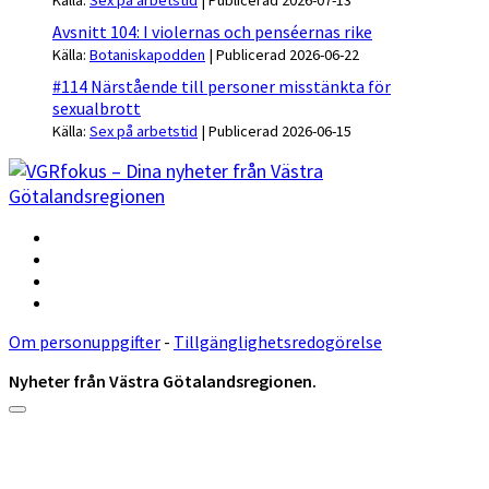
Källa:
Sex på arbetstid
Publicerad 2026-07-13
Avsnitt 104: I violernas och penséernas rike
Källa:
Botaniskapodden
Publicerad 2026-06-22
#114 Närstående till personer misstänkta för
sexualbrott
Källa:
Sex på arbetstid
Publicerad 2026-06-15
Om personuppgifter
-
Tillgänglighetsredogörelse
Nyheter från Västra Götalandsregionen.
Rulla
till
toppen