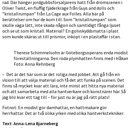
rad. Där hänger jordgubbsförsäljarens hatt från drömscenen i
Oliver Twist, en fluffig fjäderkrage från Guys and dolls och
”kristallrumpan” från La Cage aux Folles. Alla bär på
berättelser om hur de kom till. Som ”kristallrumpan” som
skulle väga lätt, inte skada någon och samtidigt fånga ljuset
och se ut som kristall. Material? En golvskyddsmatta i plast
som kunde skäras ut till prismor, inköpt i en plastaffär i stan.
Therese Schimmelsohn är Göteborgsoperans enda modist och
föreställningarna. Den röda plymhatten finns med i Håka
Foto: Anna Rehnberg
– Det är det här som är det roliga med jobbet. Att gå från en
vision till att välja material och få det att funka på scenen. Det
finns så mycket kvar att lära, inte minst att hitta nya material
och att samarbeta med alla hantverkare och konstnärer här. Så
jag blir kvar ett tag till – för just nu är jag på rätt plats!
Fotnot: En modist gör damhattar, en hattmakare gör
herrhattar. Det är två olika yrken med olika hantverkstekniker.
Text: Anna-Lena Bjarneberg