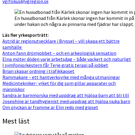
vgrfokus@vgregion.se
En huvudbonad från Kärlek skonar ingen har kommit in på s
under hakan och några av pinnarna med fjädrar har släppt
Läs fler yrkesporträtt:
Astrid är regionutvecklare i Bryssel – vill skapa ett bättre
samhälle
Anton fann drömjobbet – och en arkeologisk sensation
Elna möter döden varje arbetsdag – både vackert och naturligt
I symfoniorkestern får Terje gratis terapi på jobbet
Brian skapar ordning i trafikkaoset
Rammakare – ett hantverksyrke med många utmaningar
Medicintekniker- yrket för dig som gillar apparater och
människor
Sandra är barnmorska med uppdrag att hjälpa barn att bli till
Josephine är tandhygienist med uppdrag att hjälpa sjuka barn
Om olyckan är framme är Elin redo med gipset
Mest läst