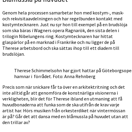
Genom hela processen samarbetar hon med kostym-, mask-
och rekvisitaavdelningen och har regelbunden kontakt med
kostymtecknaren. Just nu syr hon till exempel på en brudslöja
som ska bäras i Wagners opera Ragnarök, den sista delen i
trilogin Nibelungens ring. Kostymtecknaren har hittat
glaspärlor på en marknad i Frankrike och nu ligger de på
Therese arbetsbord och ska sättas ihop till ett diadem till
brudslöjan.
Therese Schimmelsohn har gjort hattar på Göteborgsoperan
hamnar i förrådet. Foto: Anna Rehnberg
Precis som när snickare får ta över en arkitektritning och det
inte alltid går att genomföra de konstnärliga visionerna i
verkligheten, blir det för Therese ibland en utmaning att få
huvudbonaderna att funka som de ska utifrån de krav varje
artist har. Hörs musiken från orkesterdiket när vintermössan
är på? Går det att dansa med en blåmussla på huvudet utan att
den trillar av?