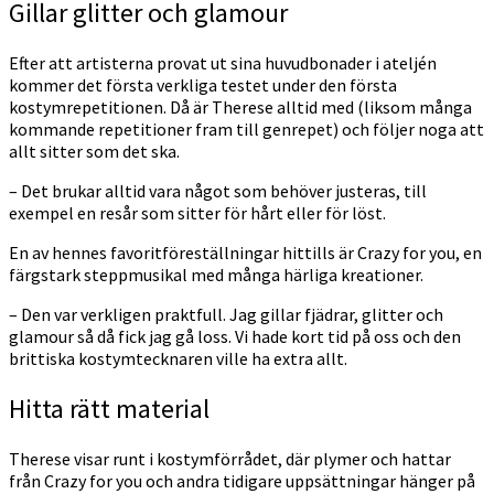
Gillar glitter och glamour
Efter att artisterna provat ut sina huvudbonader i ateljén
kommer det första verkliga testet under den första
kostymrepetitionen. Då är Therese alltid med (liksom många
kommande repetitioner fram till genrepet) och följer noga att
allt sitter som det ska.
– Det brukar alltid vara något som behöver justeras, till
exempel en resår som sitter för hårt eller för löst.
En av hennes favoritföreställningar hittills är Crazy for you, en
färgstark steppmusikal med många härliga kreationer.
– Den var verkligen praktfull. Jag gillar fjädrar, glitter och
glamour så då fick jag gå loss. Vi hade kort tid på oss och den
brittiska kostymtecknaren ville ha extra allt.
Hitta rätt material
Therese visar runt i kostymförrådet, där plymer och hattar
från Crazy for you och andra tidigare uppsättningar hänger på