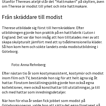
Utanför Thereses ateljé står det ”Hattmakeri” på skylten, även
om Therese är modist till yrket och inte hattmakare.
Från skräddare till modist
Therese utbildade sig först till herrskräddare. Efter
utbildningen gjorde hon praktik på en hattfabrik i Luton i
England. Det var där hon insåg att hon tilltalades mer av att
skapa skulpturalt jämfört med att sy tvådimensionella kläder.
Så hon kom hem och sökte landets enda modistutbildning i
Göteborg.
Foto: Anna Rehnberg
Efter nästan tio år som kostymassistent, kostymör och modist
inom film och TV, bestämde hon sig för att helt ägna sig åt
hattar. Förutom beställningsjobb gjorde hon också egna
kollektioner, men också konsthattar till utställningar, ja till
och med hattar som inredningsdetaljer.
När hon för elva år sedan fick jobbet som modist på
Göteborgsoperan, valde hon att sätta det egna företaget på