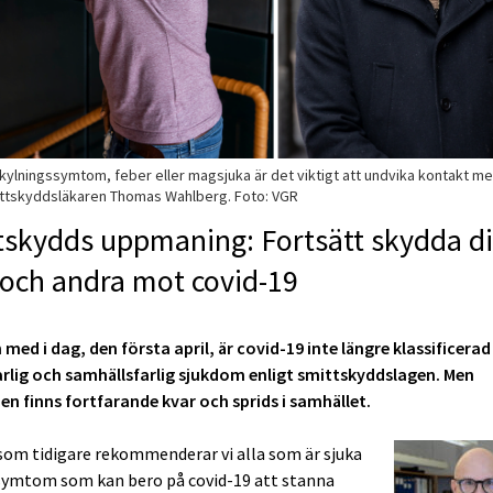
rkylningssymtom, feber eller magsjuka är det viktigt att undvika kontakt m
ttskyddsläkaren Thomas Wahlberg. Foto: VGR
tskydds uppmaning: Fortsätt skydda d
 och andra mot covid-19
 med i dag, den första april, är covid-19 inte längre klassificera
rlig och samhällsfarlig sjukdom enligt smittskyddslagen. Men
n finns fortfarande kvar och sprids i samhället.
 som tidigare rekommenderar vi alla som är sjuka
symtom som kan bero på covid-19 att stanna