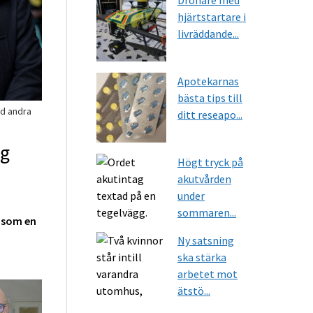
Drönare med
hjärtstartare i
livräddande...
Apotekarnas
bästa tips till
ed andra
ditt reseapo...
ig
Högt tryck på
akutvården
under
sommaren...
d som en
Ny satsning
ska stärka
arbetet mot
ätstö...