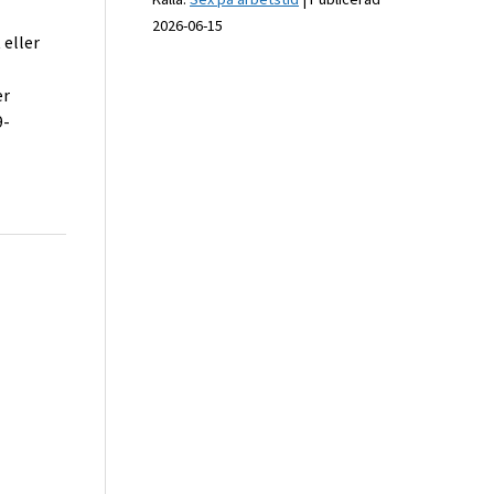
2026-06-15
 eller
er
9-