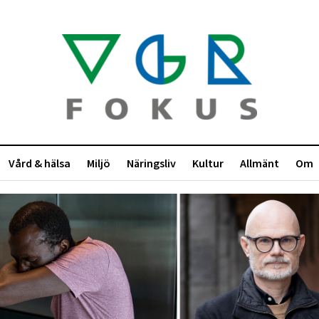
Vård & hälsa
Miljö
Näringsliv
Kultur
Allmänt
Om