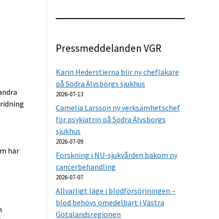
Pressmeddelanden VGR
Karin Hederstierna blir ny chefläkare
på Södra Älvsborgs sjukhus
 andra
2026-07-13
ridning
Camelia Larsson ny verksamhetschef
för psykiatrin på Södra Älvsborgs
sjukhus
2026-07-09
om har
Forskning i NU-sjukvården bakom ny
cancerbehandling
2026-07-07
Allvarligt läge i blodförsörjningen –
blod behövs omedelbart i Västra
m
Götalandsregionen