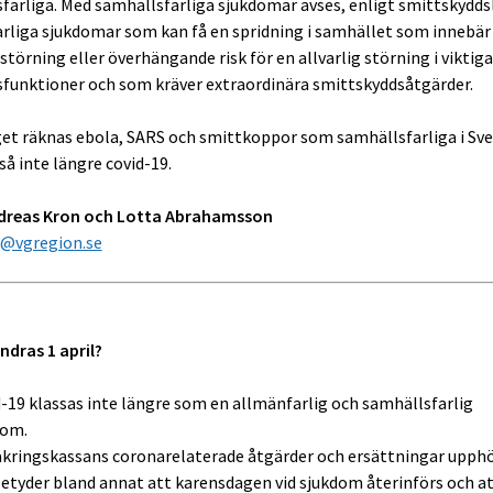
farliga. Med samhällsfarliga sjukdomar avses, enligt smittskydds
rliga sjukdomar som kan få en spridning i samhället som innebär
 störning eller överhängande risk för en allvarlig störning i viktiga
funktioner och som kräver extraordinära smittskyddsåtgärder.
get räknas ebola, SARS och smittkoppor som samhällsfarliga i Sve
så inte längre covid-19.
ndreas Kron och Lotta Abrahamsson
s@vgregion.se
ndras 1 april?
-19 klassas inte längre som en allmänfarlig och samhällsfarlig
dom.
kringskassans coronarelaterade åtgärder och ersättningar upphö
etyder bland annat att karensdagen vid sjukdom återinförs och a