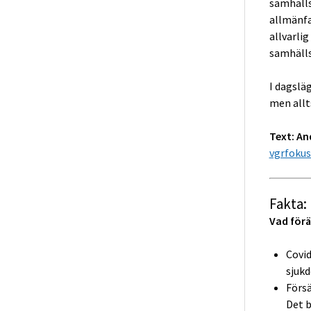
samhälls
allmänfa
allvarlig
samhälls
I dagslä
men allt
Text: A
vgrfoku
Fakta:
Vad förä
Covid
sjuk
Försä
Det b