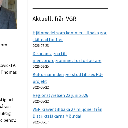
Aktuellt från VGR
Hjälpmedel som kommer tillbaka gör
skillnad för fler
t om
2026-07-23
De är antagna till
mentorprogrammet för författare
covid-19.
2026-06-25
er Thomas
Kulturnämnden ger stöd till sex EU-
projekt
2026-06-22
Regionstyrelsen 22 juni 2026
ktig och
2026-06-22
åras i
VGR kräver tillbaka 27 miljoner från
liktig
Distriktsläkarna Mölndal
d behov.
2026-06-17