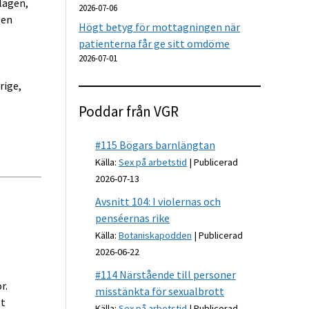
lagen,
2026-07-06
 en
Högt betyg för mottagningen när
patienterna får ge sitt omdöme
2026-07-01
rige,
Poddar från VGR
#115 Bögars barnlängtan
Källa:
Sex på arbetstid
Publicerad
2026-07-13
Avsnitt 104: I violernas och
penséernas rike
Källa:
Botaniskapodden
Publicerad
2026-06-22
#114 Närstående till personer
r.
misstänkta för sexualbrott
tt
Källa:
Sex på arbetstid
Publicerad