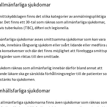
 allmänfarliga sjukdomar
mittskyddslagen finns det olika kategorier av anmälningspliktiga
r. Det finns ett 30-tal som räknas som allmänfarliga sjukdomar,
s tuberkulos (TBC), difteri och legionella.
änfarliga sjukdomar avses smittsamma sjukdomar som kan vara
nde, innebära långvarig sjukdom eller svårt lidande eller medföra
ga konsekvenser och där det finns möjlighet att förebygga smittsp
gärder som riktas till den smittade.
jukdom räknas som allmänfarlig innebär därför bland annat att
nde läkare ska ge särskilda förhållningsregler till de patienter s
sstänks ha sjukdomen.
mhällsfarliga sjukdomar
 allmänfarliga sjukdomarna finns även sjukdomar som räknas so