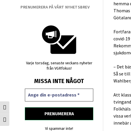
hemma oc
PRENUMERERA PÅ VÅRT NYHETSBREV
Thomas W
Götaland
Fortfaran
covid-19
Rekommen
sjukdome
Varje torsdag, senaste veckans nyheter
– Det bä
från VGRfokus!
Så se ti
MISSA INTE NÅGOT
Wahlber
Att klass
tvingand
Folkhäls
Slå på/av hög kontrast
vissa ve
Slå på/av textstorlek
innebär 
Vi spammar inte!