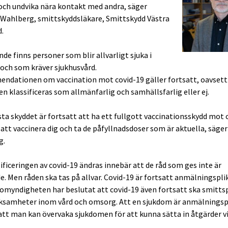
h undvika nära kontakt med andra, säger
ahlberg, smittskyddsläkare, Smittskydd Västra
.
de finns personer som blir allvarligt sjuka i
 och som kräver sjukhusvård.
dationen om vaccination mot covid-19 gäller fortsatt, oavset
n klassificeras som allmänfarlig och samhällsfarlig eller ej.
sta skyddet är fortsatt att ha ett fullgott vaccinationsskydd mot 
ll att vaccinera dig och ta de påfyllnadsdoser som är aktuella, säg
g.
ificeringen av covid-19 ändras innebär att de råd som ges inte är
e. Men råden ska tas på allvar. Covid-19 är fortsatt anmälningspli
omyndigheten har beslutat att covid-19 även fortsatt ska smittsp
rksamheter inom vård och omsorg. Att en sjukdom är anmälningsp
att man kan övervaka sjukdomen för att kunna sätta in åtgärder vi