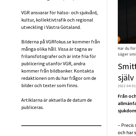
VGR ansvarar för hälso- och sjukvård,
kultur, kollektivtrafik och regional
utveckling i Västra Götaland.
Bilderna på VGRfokus.se kommer från
Har du fö
många olika håll. Vissa är tagna av
säger smi
frilansfotografer och är inte fria för
publicering utanför VGR, andra
Smit
kommer från bildbanker. Kontakta
själv
redaktionen om du har frågor om de
bilder och texter som finns.
2022-04-01
Från och
Artiklarna är aktuella de datum de
allmänfa
publiceras.
sjukdome
– Precis
och har 