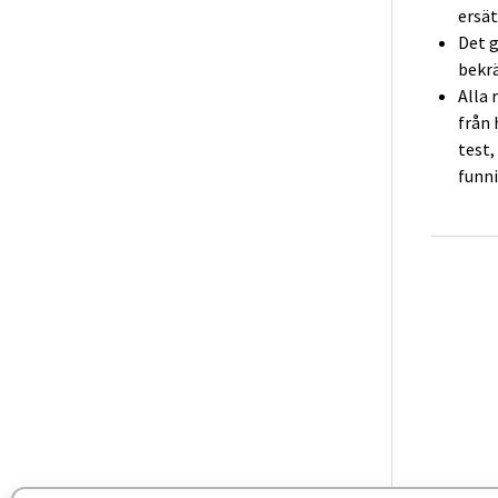
ersät
Det g
bekrä
Alla 
från 
test,
funni