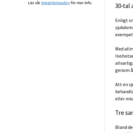
Läs vår
integritetspolicy
för mer info.
30-tal
Enligt s
sjukdoma
exempelvi
Med allm
livshota
allvarli
genom åt
Att en s
behandla
eller mi
Tre sa
Bland de