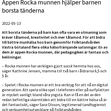
Appen Rocka munnen hjälper barnen
borsta tänderna
2022-05-13
Att borsta tänderna på barn kan ofta vara en utmaning som
kräver tålamod, kreativitet och mer tålamod.
För att bidra
till bättre munhälsa hos barn genomför Folktandvården
Västra Götaland flera olika hälsofrämjande satsningar. En av
dem är appen Rocka munnen, där pedagogiken är fantasi och
belöningar.
– Rocka munnen har verkligen gjort succé hemma hos oss,
säger Kathrine Jensen, mamma till två barn i åldrarna 6,5 och
5 år.
– Spelet i Rocka munnen är ett bra verktyg för att nå en digital
generation. Att spela olika spel i telefonen eller på surfplattan
är mycket vanligt bland våra yngsta. Kan vi få en del av den
redan befintliga skärmtiden att bidra till en bättre hälsa så är
det fantastiskt, säger Sara Olsson, legitimerad tandhygienist
och verksamhetsutvecklare på Folktandvården.