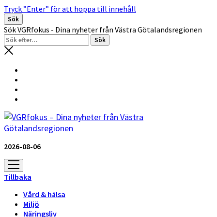
Tryck ”Enter” för att hoppa till innehåll
Sök
Sök VGRfokus - Dina nyheter från Västra Götalandsregionen
2026-08-06
öppna
meny
Tillbaka
Vård & hälsa
Miljö
Näringsliv