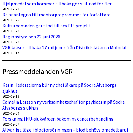
Hjälpmedel som kommer tillbaka gör skillnad för fler
2026-07-23
De är antagna till mentorprogrammet för författare
2026-06-25
Kulturnämnden ger stöd till sex EU-projekt
2026-06-22
Regionstyrelsen 22 juni 2026
2026-06-22
VGR kräver tillbaka 27 miljoner från Distriktsläkarna Mölndal
2026-06-17
Pressmeddelanden VGR
Karin Hederstierna blir ny chefläkare på Södra Älvsborgs
sjukhus
2026-07-13
Camelia Larsson ny verksamhetschef för psykiatrin på Södra
Älvsborgs sjukhus
2026-07-09
Forskning i NU-sjukvården bakom ny cancerbehandling
2026-07-07
Allvarligt läge i blodförsörjningen – blod behövs omedelbart i