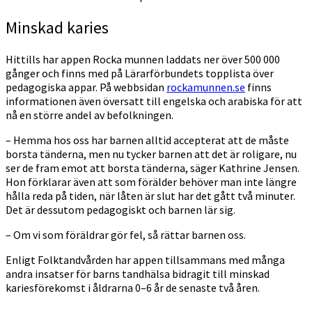
Minskad karies
Hittills har appen Rocka munnen laddats ner över 500 000
gånger och finns med på Lärarförbundets topplista över
pedagogiska appar. På webbsidan
rockamunnen.se
finns
informationen även översatt till engelska och arabiska för att
nå en större andel av befolkningen.
– Hemma hos oss har barnen alltid accepterat att de måste
borsta tänderna, men nu tycker barnen att det är roligare, nu
ser de fram emot att borsta tänderna, säger Kathrine Jensen.
Hon förklarar även att som förälder behöver man inte längre
hålla reda på tiden, när låten är slut har det gått två minuter.
Det är dessutom pedagogiskt och barnen lär sig.
– Om vi som föräldrar gör fel, så rättar barnen oss.
Enligt Folktandvården har appen tillsammans med många
andra insatser för barns tandhälsa bidragit till minskad
kariesförekomst i åldrarna 0–6 år de senaste två åren.