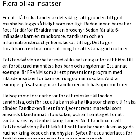
Flera olika insatser
För att få friska tänder är det viktigt att grunden till god
munhälsa läggs så tidigt som möjligt. Redan innan barnet är
fött får därför föräldrarna en broschyr. Sedan får alla 6-
månadersbarn en tandborste, tandkräm och en
informationsbroschyr hemskickat till sig. Detta ger
föräldrarna en bra förutsättning för att skapa goda rutiner.
Folktandvården arbetar med olika satsningar för att bidra till
en förbättrad munhälsa hos barn och ungdomar. Ett annat
exempel är FRAMM som är ett preventionsprogram med
riktade insatser för barn och ungdomar i skolan. Andra
exempel på satsningar är Tandboxen och hälsopromotörer.
Hälsopromotörer arbetar för att minska skillnaden i
tandhälsa, och för att alla barn ska ha lika stor chans till friska
tänder. Tandboxen är ett familjecentrerat material som
används bland annat i förskolan, och är framtaget för att
väcka barns nyfikenhet kring tänder. Med Tandboxen vill
Folktandvården på ett lekfullt sätt lära barnen vikten av goda
rutiner kring kost och munhygien. Syftet är att underlätta för
föräldrarna som ansvarar för vanor, rutiner och