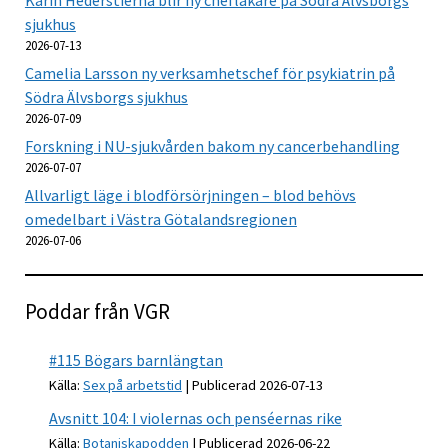
Karin Hederstierna blir ny chefläkare på Södra Älvsborgs
sjukhus
2026-07-13
Camelia Larsson ny verksamhetschef för psykiatrin på
Södra Älvsborgs sjukhus
2026-07-09
Forskning i NU-sjukvården bakom ny cancerbehandling
2026-07-07
Allvarligt läge i blodförsörjningen – blod behövs
omedelbart i Västra Götalandsregionen
2026-07-06
Poddar från VGR
#115 Bögars barnlängtan
Källa:
Sex på arbetstid
Publicerad 2026-07-13
Avsnitt 104: I violernas och penséernas rike
Källa:
Botaniskapodden
Publicerad 2026-06-22