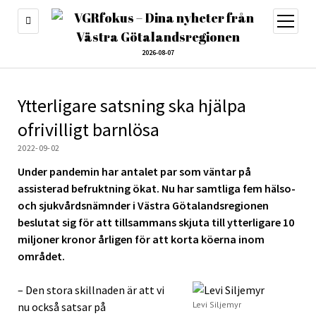
öppna
meny
2026-08-07
Ytterligare satsning ska hjälpa
ofrivilligt barnlösa
2022-09-02
Under pandemin har antalet par som väntar på
assisterad befruktning ökat. Nu har samtliga fem hälso-
och sjukvårdsnämnder i Västra Götalandsregionen
beslutat sig för att tillsammans skjuta till ytterligare 10
miljoner kronor årligen för att korta köerna inom
området.
– Den stora skillnaden är att vi
Levi Siljemyr
nu också satsar på