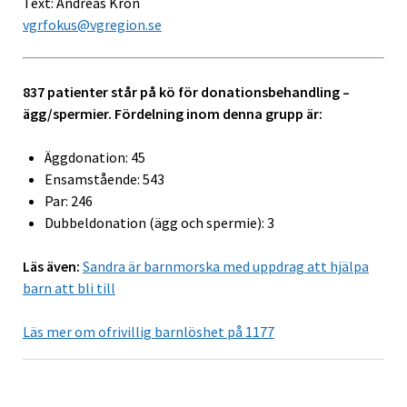
Text: Andreas Kron
vgrfokus@vgregion.se
837 patienter står på kö för donationsbehandling –
ägg/spermier. Fördelning inom denna grupp är:
Äggdonation: 45
Ensamstående: 543
Par: 246
Dubbeldonation (ägg och spermie): 3
Läs även:
Sandra är barnmorska med uppdrag att hjälpa
barn att bli till
Läs mer om ofrivillig barnlöshet på 1177