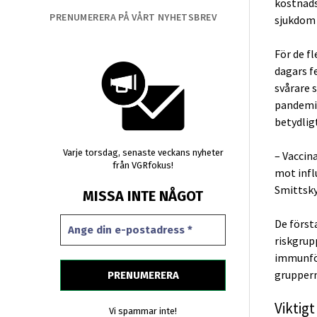
kostnads
PRENUMERERA PÅ VÅRT NYHETSBREV
sjukdom s
För de f
dagars fe
svårare 
pandemi,
betydlig
Varje torsdag, senaste veckans nyheter
– Vaccin
från VGRfokus!
mot infl
Smittsky
MISSA INTE NÅGOT
De först
riskgrup
immunför
gruppern
Viktig
Vi spammar inte!