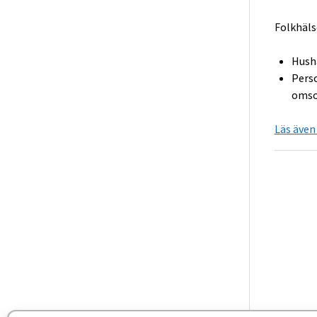
Folkhäls
Hushå
Perso
omsor
Läs även