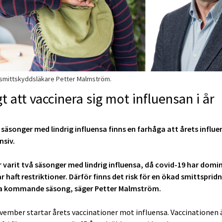
r smittskyddsläkare Petter Malmström.
gt att vaccinera sig mot influensan i år
å säsonger med lindrig influensa finns en farhåga att årets influen
nsiv.
r varit två säsonger med lindrig influensa, då covid-19 har domi
r haft restriktioner. Därför finns det risk för en ökad smittsprid
sa kommande säsong, säger Petter Malmström.
vember startar årets vaccinationer mot influensa. Vaccinationen 