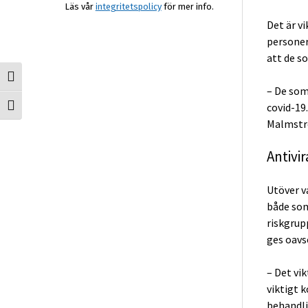
Läs vår
integritetspolicy
för mer info.
Det är v
personer
att de so
Slå på/av hög kontrast
– De som 
covid-19.
Slå på/av textstorlek
Malmstr
Antivi
Utöver va
både som
riskgrupp
ges oavs
– Det vik
viktigt 
behandli