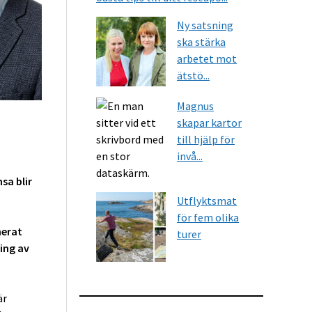
Ny satsning
ska stärka
arbetet mot
ätstö...
Magnus
skapar kartor
till hjälp för
invå...
sa blir
Utflyktsmat
för fem olika
nerat
turer
ning av
är