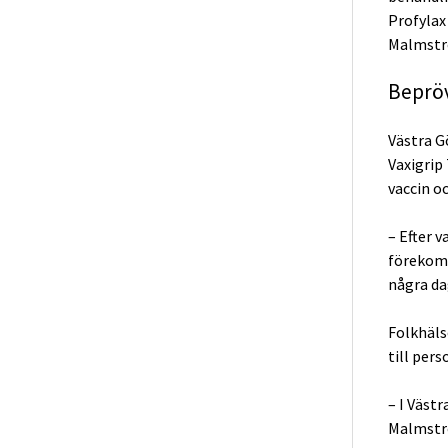
Profylax
Malmstr
Bepröv
Västra G
Vaxigrip
vaccin oc
– Efter 
förekomm
några da
Folkhäls
till per
– I Väst
Malmstr