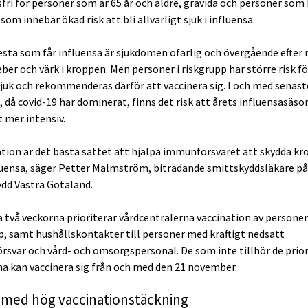
fri för personer som är 65 år och äldre, gravida och personer som 
om innebär ökad risk att bli allvarligt sjuk i influensa.
lesta som får influensa är sjukdomen ofarlig och övergående efter
ber och värk i kroppen. Men personer i riskgrupp har större risk för
sjuk och rekommenderas därför att vaccinera sig. I och med senast
 då covid-19 har dominerat, finns det risk att årets influensasäson
t mer intensiv.
ation är det bästa sättet att hjälpa immunförsvaret att skydda k
uensa, säger Petter Malmström, biträdande smittskyddsläkare på
dd Västra Götaland.
a två veckorna prioriterar vårdcentralerna vaccination av personer 
p, samt hushållskontakter till personer med kraftigt nedsatt
svar och vård- och omsorgspersonal. De som inte tillhör de prio
a kan vaccinera sig från och med den 21 november.
t med hög vaccinationstäckning