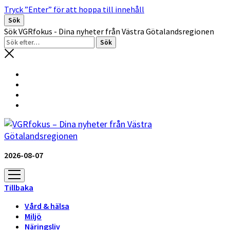
Tryck ”Enter” för att hoppa till innehåll
Sök
Sök VGRfokus - Dina nyheter från Västra Götalandsregionen
2026-08-07
öppna
meny
Tillbaka
Vård & hälsa
Miljö
Näringsliv