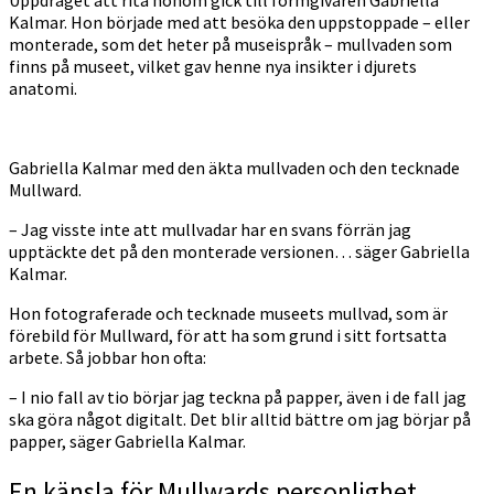
Uppdraget att rita honom gick till formgivaren Gabriella
Kalmar. Hon började med att besöka den uppstoppade – eller
monterade, som det heter på museispråk – mullvaden som
finns på museet, vilket gav henne nya insikter i djurets
anatomi.
Gabriella Kalmar med den äkta mullvaden och den tecknade
Mullward.
– Jag visste inte att mullvadar har en svans förrän jag
upptäckte det på den monterade versionen… säger Gabriella
Kalmar.
Hon fotograferade och tecknade museets mullvad, som är
förebild för Mullward, för att ha som grund i sitt fortsatta
arbete. Så jobbar hon ofta:
– I nio fall av tio börjar jag teckna på papper, även i de fall jag
ska göra något digitalt. Det blir alltid bättre om jag börjar på
papper, säger Gabriella Kalmar.
En känsla för Mullwards personlighet