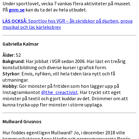
Under sportlovet, vecka 7 vankas flera aktiviteter på museet.
På
gnm.se
kan du ta del av hela utbudet.
LÄS OCKSÅ:
Sportlov hos VGR – åk skridskor på djurben, prova
musikal och läs kärleksbrev
Gabriella Kalmar
Ålder:
52
Bakgrund:
Har jobbat i VGR sedan 2006. Har läst en treårig
konstutbildning och diverse kurser i grafisk form.
Styrkor:
Envis, nyfiken, vill hela tiden lära nytt och få
utmaningar.
Hobby:
Gör mönster på fritiden som hon lägger upp på
Instagramkontot
@the_creactivist
. Har tryckt sitt eget
mönster på textil och gjort kuddar av det. Drömmer om att
kunna trycka upp fler mönster i större upplaga.
Mullward Grusnos
Hur föddes egentligen Mullward? Jo, i december 2018 ville
kommunikatören Anna Härdig och programansvariga Renée