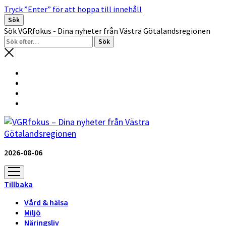
Tryck ”Enter” för att hoppa till innehåll
Sök
Sök VGRfokus - Dina nyheter från Västra Götalandsregionen
2026-08-06
öppna
meny
Tillbaka
Vård & hälsa
Miljö
Näringsliv