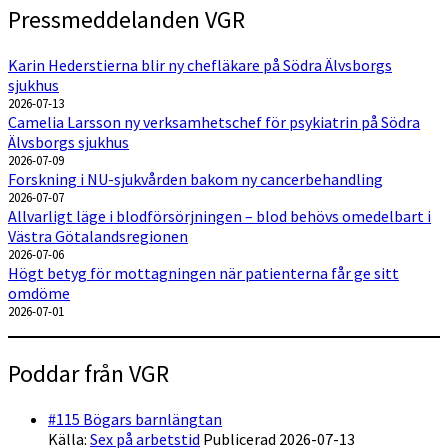
Pressmeddelanden VGR
Karin Hederstierna blir ny chefläkare på Södra Älvsborgs
sjukhus
2026-07-13
Camelia Larsson ny verksamhetschef för psykiatrin på Södra
Älvsborgs sjukhus
2026-07-09
Forskning i NU-sjukvården bakom ny cancerbehandling
2026-07-07
Allvarligt läge i blodförsörjningen – blod behövs omedelbart i
Västra Götalandsregionen
2026-07-06
Högt betyg för mottagningen när patienterna får ge sitt
omdöme
2026-07-01
Poddar från VGR
#115 Bögars barnlängtan
Källa:
Sex på arbetstid
Publicerad 2026-07-13