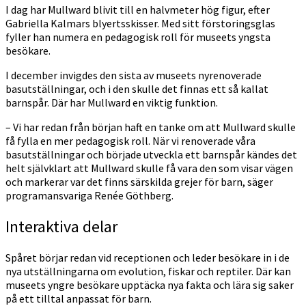
I dag har Mullward blivit till en halvmeter hög figur, efter
Gabriella Kalmars blyertsskisser. Med sitt förstoringsglas
fyller han numera en pedagogisk roll för museets yngsta
besökare.
I december invigdes den sista av museets nyrenoverade
basutställningar, och i den skulle det finnas ett så kallat
barnspår. Där har Mullward en viktig funktion.
– Vi har redan från början haft en tanke om att Mullward skulle
få fylla en mer pedagogisk roll. När vi renoverade våra
basutställningar och började utveckla ett barnspår kändes det
helt självklart att Mullward skulle få vara den som visar vägen
och markerar var det finns särskilda grejer för barn, säger
programansvariga Renée Göthberg.
Interaktiva delar
Spåret börjar redan vid receptionen och leder besökare in i de
nya utställningarna om evolution, fiskar och reptiler. Där kan
museets yngre besökare upptäcka nya fakta och lära sig saker
på ett tilltal anpassat för barn.