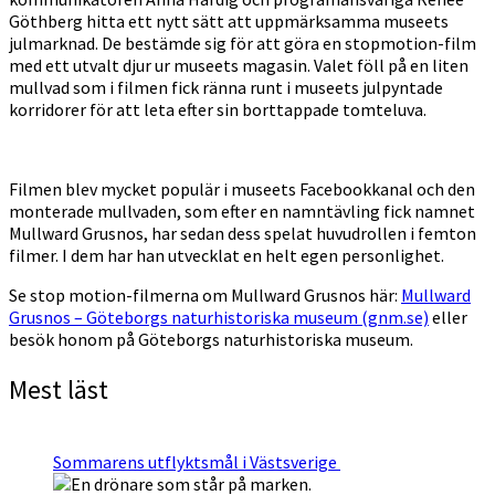
Göthberg hitta ett nytt sätt att uppmärksamma museets
julmarknad. De bestämde sig för att göra en stopmotion-film
med ett utvalt djur ur museets magasin. Valet föll på en liten
mullvad som i filmen fick ränna runt i museets julpyntade
korridorer för att leta efter sin borttappade tomteluva.
Filmen blev mycket populär i museets Facebookkanal och den
monterade mullvaden, som efter en namntävling fick namnet
Mullward Grusnos, har sedan dess spelat huvudrollen i femton
filmer. I dem har han utvecklat en helt egen personlighet.
Se stop motion-filmerna om Mullward Grusnos här:
Mullward
Grusnos – Göteborgs naturhistoriska museum (gnm.se)
eller
besök honom på Göteborgs naturhistoriska museum.
Mest läst
Sommarens utflyktsmål i Västsverige