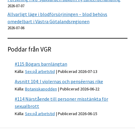
2026-07-07
Allvarligt läge i blodförsörjningen – blod behövs
omedelbart i Västra Götalandsregionen
2026-07-06
Poddar från VGR
#115 Bögars barnlängtan
Källa:
Sex på arbetstid
Publicerad 2026-07-13
Avsnitt 104: I violernas och penséernas rike
Källa:
Botaniskapodden
Publicerad 2026-06-22
#114 Närstående till personer misstänkta för
sexualbrott
Källa:
Sex på arbetstid
Publicerad 2026-06-15