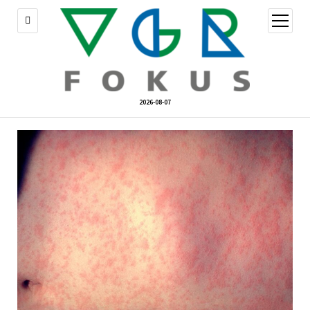
öppna
meny
2026-08-07