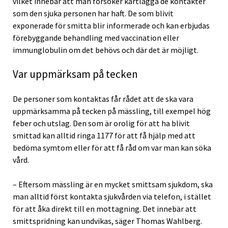
vilket innebär att man försöker kartlägga de kontakter
som den sjuka personen har haft. De som blivit
exponerade för smitta blir informerade och kan erbjudas
förebyggande behandling med vaccination eller
immunglobulin om det behövs och där det är möjligt.
Var uppmärksam på tecken
De personer som kontaktas får rådet att de ska vara
uppmärksamma på tecken på mässling, till exempel hög
feber och utslag. Den som är orolig för att ha blivit
smittad kan alltid ringa 1177 för att få hjälp med att
bedöma symtom eller för att få råd om var man kan söka
vård.
– Eftersom mässling är en mycket smittsam sjukdom, ska
man alltid först kontakta sjukvården via telefon, i stället
för att åka direkt till en mottagning. Det innebär att
smittspridning kan undvikas, säger Thomas Wahlberg.