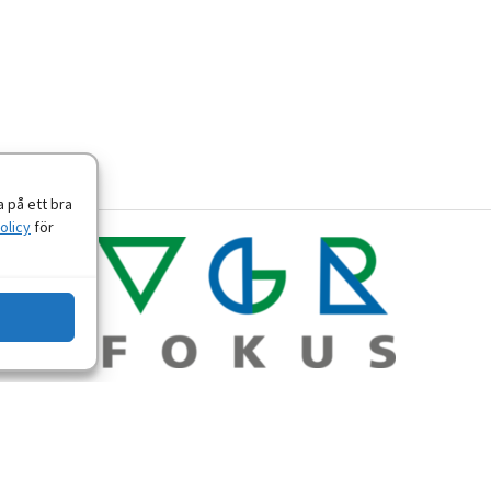
 på ett bra
olicy
för
Om personuppgifter
-
Tillgänglighetsredogörelse