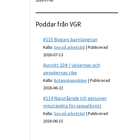
2026-07-06
Poddar från VGR
#115 Bögars barnlängtan
Källa:
Sex på arbetstid
Publicerad
2026-07-13
Avsnitt 104: I violernas och
penséernas rike
Källa:
Botaniskapodden
Publicerad
2026-06-22
#114 Närstående till personer
misstänkta för sexualbrott
Källa:
Sex på arbetstid
Publicerad
2026-06-15