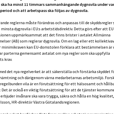
 ska ha minst 11 timmars sammanhängande dygnsvila under var
eriod och att arbetspass ska följas av dygnsvila.
ande reglerna måste förändras och anpassas till de skyddsregler
 minsta dygnsvila i EU:s arbetstidsdirektiv.
Detta görs efter att EU
onen uppmärksammat att det finns brister i avtalet Allmänna
lser (AB) som reglerar dygnsvila. Om en lag eller ett kollektivav
r minimikraven kan EU-domstolen förklara att bestämmelsen är o
ar parterna gemensamt avtalat om nya regler som ska uppfylla
ts krav.
med det nya regelverket är att säkerställa och förstärka skyddet fö
hämtning och därigenom värna medarbetarnas arbetsmiljö. Fors
r
egelbunden vila är en förutsättning för ett hälsosamt och hållb
v. Det är också en viktig förutsättning för att de tjänster kommun
 erbjuder invånare ska vara trygga, säkra och hålla en hög kvalitet
lsson, HR-direktör Västra Götalandsregionen.