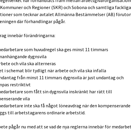
regelverket har förhandlats fram mellan arbetsgivarorganisation
 Kommuner och Regioner (SKR) och Sobona och samtliga fackliga
tioner som tecknar avtalet Allmänna Bestämmelser (AB) föruto
eningen där förhandlingar pågår.
drag innebär förändringarna:
medarbetare som huvudregel ska ges minst 11 timmars
anhängande dygnsvila
rbete och vila ska alterneras
et i schemat blir tydligt när arbete och vila ska infalla
ndantag från minst 11 timmars dygnsvila är just undantag och
mpas restriktivt
edarbetare som fått sin dygnsvila inskränkt har rätt till
enserande vila
edarbetare inte ska få något löneavdrag när den kompenserande 
ggs till arbetstagarens ordinarie arbetstid.
bete pågår nu med att se vad de nya reglerna innebär för medarbe