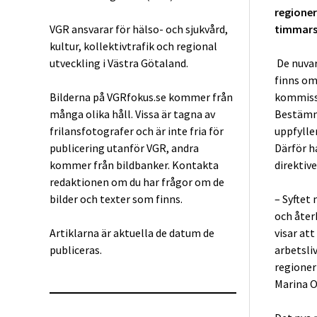
regioner
VGR ansvarar för hälso- och sjukvård,
timmarsp
kultur, kollektivtrafik och regional
utveckling i Västra Götaland.
De nuvar
finns om
Bilderna på VGRfokus.se kommer från
kommissi
många olika håll. Vissa är tagna av
Bestämme
frilansfotografer och är inte fria för
uppfylle
publicering utanför VGR, andra
Därför h
kommer från bildbanker. Kontakta
direktive
redaktionen om du har frågor om de
bilder och texter som finns.
–
Syftet 
och åter
Artiklarna är aktuella de datum de
visar att 
publiceras.
arbetsli
regioner
Marina O