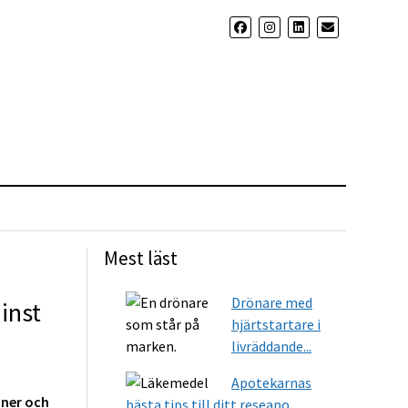
Mest läst
Drönare med
inst
hjärtstartare i
livräddande...
Apotekarnas
uner och
bästa tips till ditt reseapo...