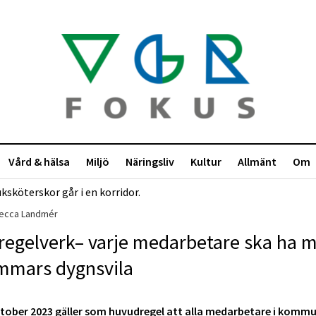
Vård & hälsa
Miljö
Näringsliv
Kultur
Allmänt
Om
becca Landmér
regelverk– varje medarbetare ska ha m
immars dygnsvila
ktober 2023 gäller som huvudregel att alla medarbetare i komm