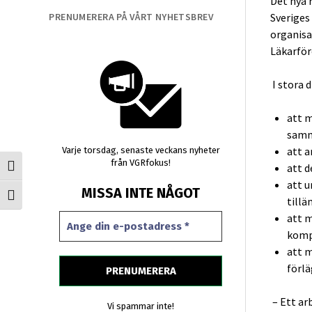
Det nya 
PRENUMERERA PÅ VÅRT NYHETSBREV
Sveriges
organisa
Läkarför
I stora 
att 
samm
att a
Varje torsdag, senaste veckans nyheter
från VGRfokus!
att d
Slå på/av hög kontrast
att u
MISSA INTE NÅGOT
Slå på/av textstorlek
tillä
att m
komp
att m
förlä
–
Ett ar
Vi spammar inte!