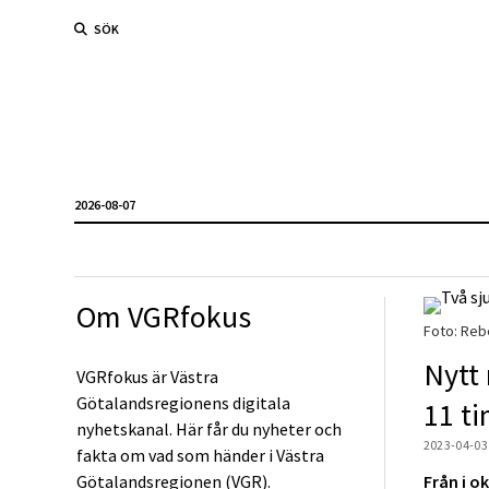
SÖK
2026-08-07
Om VGRfokus
Foto: Re
Nytt 
VGRfokus är Västra
Götalandsregionens digitala
11 t
nyhetskanal. Här får du nyheter och
2023-04-03
fakta om vad som händer i Västra
Götalandsregionen (VGR).
Från i o