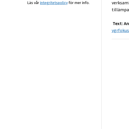
verksamh
Läs vår
integritetspolicy
för mer info.
tillämp
Text: A
vgrfoku