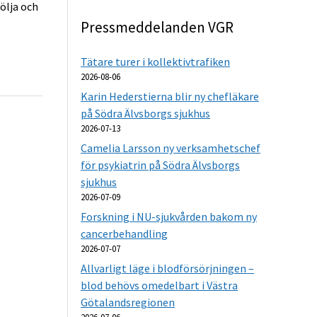
ölja och
Pressmeddelanden VGR
Tätare turer i kollektivtrafiken
2026-08-06
Karin Hederstierna blir ny chefläkare
på Södra Älvsborgs sjukhus
2026-07-13
Camelia Larsson ny verksamhetschef
för psykiatrin på Södra Älvsborgs
sjukhus
2026-07-09
Forskning i NU-sjukvården bakom ny
cancerbehandling
2026-07-07
Allvarligt läge i blodförsörjningen –
blod behövs omedelbart i Västra
Götalandsregionen