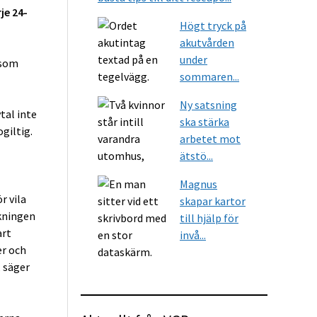
je 24-
Högt tryck på
akutvården
under
 som
sommaren...
Ny satsning
tal inte
ska stärka
giltig.
arbetet mot
ätstö...
Magnus
r vila
skapar kartor
kningen
till hjälp för
art
invå...
er och
,
säger