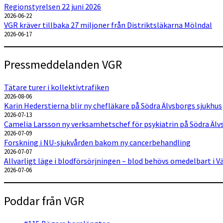
Regionstyrelsen 22 juni 2026
2026-06-22
VGR kräver tillbaka 27 miljoner från Distriktsläkarna Mölndal
2026-06-17
Pressmeddelanden VGR
Tätare turer i kollektivtrafiken
2026-08-06
Karin Hederstierna blir ny chefläkare på Södra Älvsborgs sjukhus
2026-07-13
Camelia Larsson ny verksamhetschef för psykiatrin på Södra Älv
2026-07-09
Forskning i NU-sjukvården bakom ny cancerbehandling
2026-07-07
Allvarligt läge i blodförsörjningen – blod behövs omedelbart i 
2026-07-06
Poddar från VGR