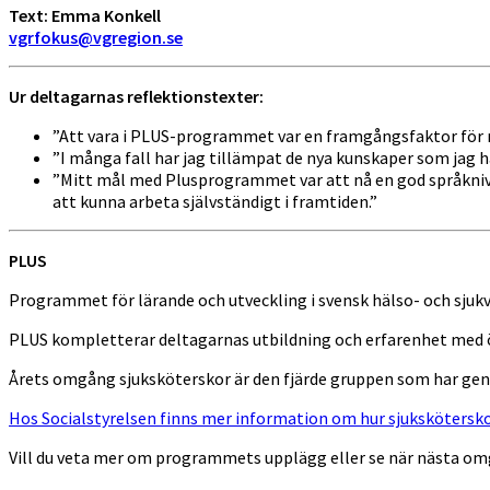
Text: Emma Konkell
vgrfokus@vgregion.se
Ur deltagarnas reflektionstexter:
”Att vara i PLUS-programmet var en framgångsfaktor för mig
”I många fall har jag tillämpat de nya kunskaper som jag ha
”Mitt mål med Plusprogrammet var att nå en god språknivå
att kunna arbeta självständigt i framtiden.”
PLUS
Programmet för lärande och utveckling i svensk hälso- och sju
PLUS kompletterar deltagarnas utbildning och erfarenhet med ök
Årets omgång sjuksköterskor är den fjärde gruppen som har ge
Hos Socialstyrelsen finns mer information om hur sjukskötersko
Vill du veta mer om programmets upplägg eller se när nästa om