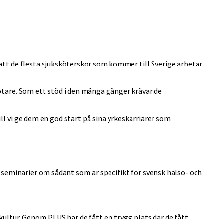
att de flesta sjuksköterskor som kommer till Sverige arbetar
ötare. Som ett stöd i den många gånger krävande
ll vi ge dem en god start på sina yrkeskarriärer som
seminarier om sådant som är specifikt för svensk hälso- och
 kultur. Genom PLUS har de fått en trygg plats där de fått