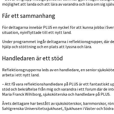
möjlighet att landa och att lära av varandra och lära om sig själ
Får ett sammanhang
För deltagarna innebär PLUS en nyckel för att kunna jobba i Sve
situation, nyinflyttade till ett nytt land.
Under programmet ingår deltagarna i reflektionsgrupper, där del
hjälp och stöttning och en plats att lyssna och lära.
Handledaren är ett stöd
Reflektionsgrupperna leds av en handledare, en senior sjuksköte
arbeta i ett nytt land.
– Att få vara reflektionshandledare på PLUS är ett fantastiskt up
stöd och bekräftelse från mig och varandra i ett forum där de int
Maria Franck Wihlborg, sjuksköterska och handledare på PLUS.
Årets deltagare har bestått av sjuksköterskor, barnmorskor, rönt
Sahlgrenska Universitetssjukhuset, Sjukhusen i Väster och Södra