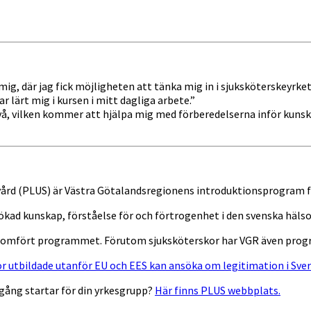
, där jag fick möjligheten att tänka mig in i sjuksköterskeyrket so
r lärt mig i kursen i mitt dagliga arbete.”
, vilken kommer att hjälpa mig med förberedelserna inför kunska
kvård (PLUS) är Västra Götalandsregionens introduktionsprogram 
ad kunskap, förståelse för och förtrogenhet i den svenska hälso-
nomfört programmet. Förutom sjuksköterskor har VGR även progr
r utbildade utanför EU och EES kan ansöka om legitimation i Sver
gång startar för din yrkesgrupp?
Här finns PLUS webbplats.