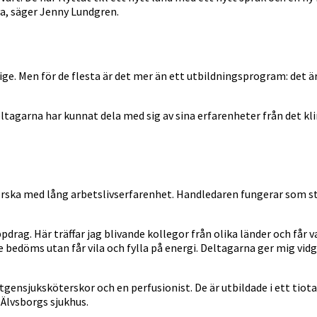
va, säger Jenny Lundgren.
rige. Men för de flesta är det mer än ett utbildningsprogram: det
tagarna har kunnat dela med sig av sina erfarenheter från det kli
rska med lång arbetslivserfarenhet. Handledaren fungerar som stöd
pdrag. Här träffar jag blivande kollegor från olika länder och får 
e bedöms utan får vila och fylla på energi. Deltagarna ger mig vidg
gensjuksköterskor och en perfusionist. De är utbildade i ett tiota
 Älvsborgs sjukhus.