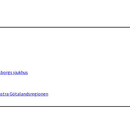
sborgs sjukhus
Västra Götalandsregionen