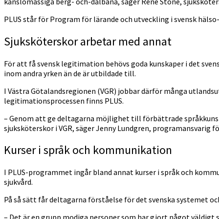
känslomässiga berg- och-dalbana, säger René Stone, sjuksköter
PLUS står för Program för lärande och utveckling i svensk hälso
Sjuksköterskor arbetar med annat
För att få svensk legitimation behövs goda kunskaper i det sven
inom andra yrken än de är utbildade till.
I Västra Götalandsregionen (VGR) jobbar därför många utlandsu
legitimationsprocessen finns PLUS.
– Genom att ge deltagarna möjlighet till förbättrade språkkunska
sjuksköterskor i VGR, säger Jenny Lundgren, programansvarig fö
Kurser i språk och kommunikation
I PLUS-programmet ingår bland annat kurser i språk och kommun
sjukvård.
På så sätt får deltagarna förståelse för det svenska systemet oc
– Det är en grupp modiga personer som har gjort något väldigt svå