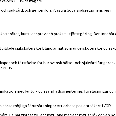
ska och PLUS-deltagare.
- och sjukvård, och genomförs i Västra Götalandsregionens regi.
ska språket, kunskapsprov och praktisk tjänstgöring. Det innebär 
tbildade sjuksköterskor bland annat som undersköterskor och sk
per och förståelse för hur svensk hälso- och sjukvård fungerar vi
r PLUS.
ikation med kultur- och samhällsorientering, föreläsningar och 
h bästa möjliga förutsättningar att arbeta patientsäkert i VGR.
rt. De har flyttat till ett nytt land med ett nytt språk och en ny