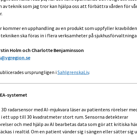
n av teknik som jag tror kan hjälpa oss att förbättra vården för vå
r.
 kommer en upphandling av en produkt som uppfyller kravbilden
I-tekniken ska föras in i flera verksamheter på sjukhusförvaltninga
rstin Holm och Charlotte Benjaminsson
s@vgregion.se
ublicerades ursprungligen i
SahlgrenskaLiv
.
EA-systemet
3D radarsensor med AI-mjukvara läser av patientens rörelser med
 i ett upp till 30 kvadratmeter stort rum. Sensorna detekterar
relser och med hjälp av AI bearbetas data som gör att kritiska hä
ckas i realtid. Om en patient vänder sig i sängen eller sätter sig 