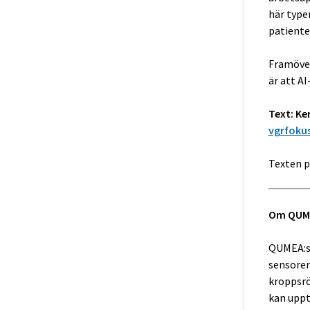
här type
patiente
Framöver
är att A
Text:
Ke
vgrfoku
Texten p
Om QUM
QUMEA:s 
sensorer
kroppsrö
kan upptä