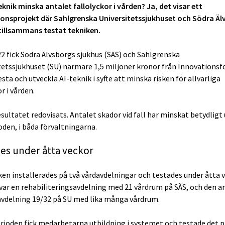
eknik minska antalet fallolyckor i vården? Ja, det visar ett
onsprojekt där Sahlgrenska Universitetssjukhuset och Södra Äl
tillsammans testat tekniken.
22 fick Södra Älvsborgs sjukhus (SÄS) och Sahlgrenska
tetssjukhuset (SU) närmare 1,5 miljoner kronor från Innovations
esta och utveckla AI-teknik i syfte att minska risken för allvarliga
r i vården.
esultatet redovisats. Antalet skador vid fall har minskat betydligt
oden, i båda förvaltningarna.
es under åtta veckor
ken installerades på två vårdavdelningar och testades under åtta v
var en rehabiliteringsavdelning med 21 vårdrum på SÄS, och den an
vdelning 19/32 på SU med lika många vårdrum.
rioden fick medarbetarna utbildning i systemet och testade det p