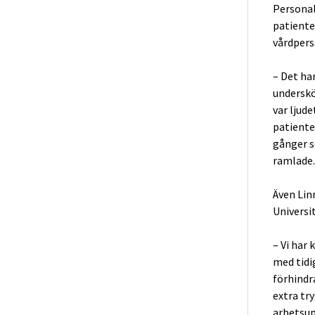
Personal
patiente
vårdpers
– Det har
underskö
var ljude
patiente
gånger s
ramlade.
Även Lin
Universi
– Vi har
med tidig
förhindra
extra try
arbetsupp