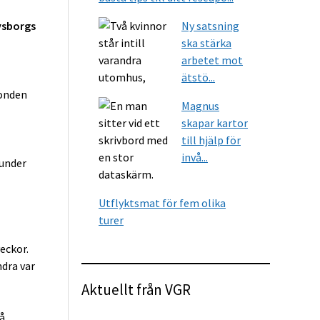
vsborgs
Ny satsning
ska stärka
arbetet mot
ätstö...
fonden
Magnus
skapar kartor
till hjälp för
invå...
 under
Utflyktsmat för fem olika
turer
eckor.
dra var
Aktuellt från VGR
å