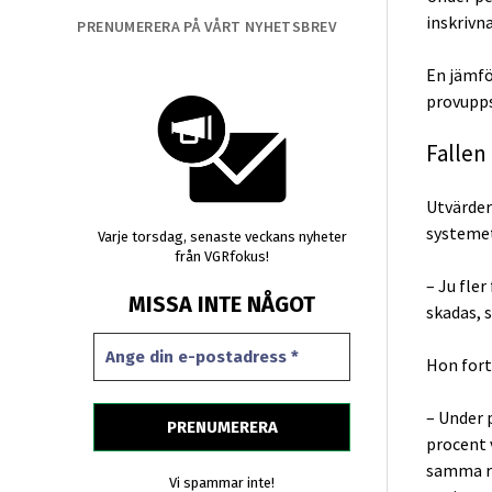
inskrivna
PRENUMERERA PÅ VÅRT NYHETSBREV
En jämfö
provupps
Fallen
Utvärder
systemet
Varje torsdag, senaste veckans nyheter
från VGRfokus!
– Ju fler
MISSA INTE NÅGOT
skadas, 
Hon fort
– Under 
procent 
samma re
Vi spammar inte!