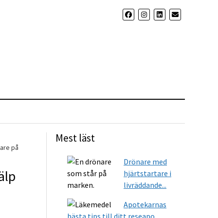
Mest läst
gare på
Drönare med
älp
hjärtstartare i
livräddande...
Apotekarnas
bästa tips till ditt reseapo...