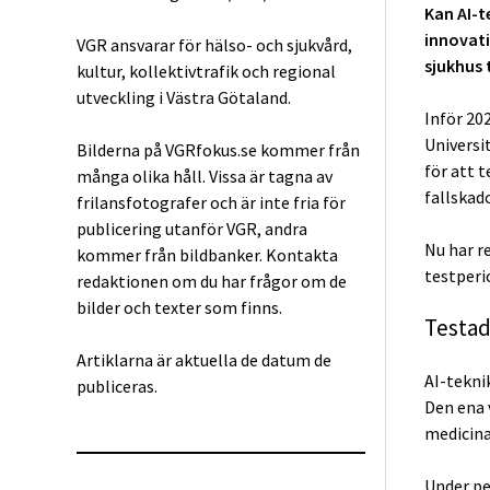
Kan AI-t
innovati
VGR ansvarar för hälso- och sjukvård,
sjukhus 
kultur, kollektivtrafik och regional
utveckling i Västra Götaland.
Inför 20
Universi
Bilderna på VGRfokus.se kommer från
för att t
många olika håll. Vissa är tagna av
fallskado
frilansfotografer och är inte fria för
publicering utanför VGR, andra
Nu har r
kommer från bildbanker. Kontakta
testperi
redaktionen om du har frågor om de
bilder och texter som finns.
Testad
Artiklarna är aktuella de datum de
AI-tekni
publiceras.
Den ena 
medicina
Under pe