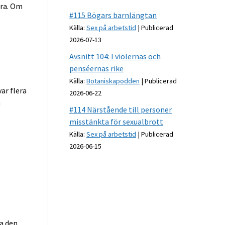
bra. Om
#115 Bögars barnlängtan
Källa:
Sex på arbetstid
Publicerad
2026-07-13
Avsnitt 104: I violernas och
penséernas rike
Källa:
Botaniskapodden
Publicerad
ar flera
2026-06-22
n
#114 Närstående till personer
misstänkta för sexualbrott
Källa:
Sex på arbetstid
Publicerad
2026-06-15
ta den