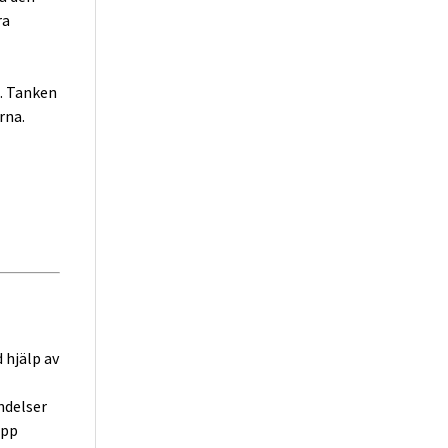
ra
. Tanken
rna.
 hjälp av
ndelser
upp