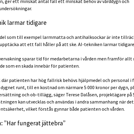
n, ger ett minskat antal fall ett minskat behov av vårddygn och
undersökningar.
nik larmar tidigare
el som till exempel larmmatta och antihalksockar är inte tillräc
upptäcka att ett fall håller på att ske. AI-tekniken larmar tidigare
ervakning sparar tid för medarbetarna i vården men framför allt
nde som en skada innebär för patienten.
ll där patienten har hög fallrisk behövs hjälpmedel och personal i 
 dygnet runt, till en kostnad om närmare 5 000 kronor per dygn, p
ersättning och ob-tillägg, säger Terese Dalåsen, projektägare på 
stningen kan utvecklas och användas i andra sammanhang när det
ntsäkerhet, vilket förstås gynnar både patienten och vården.
: ”Har fungerat jättebra”