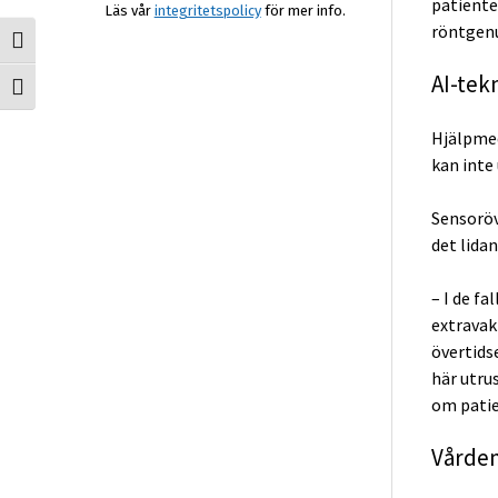
patiente
Läs vår
integritetspolicy
för mer info.
röntgen
Slå på/av hög kontrast
AI-tek
Slå på/av textstorlek
Hjälpmed
kan inte 
Sensoröv
det lida
– I de fa
extravak
övertids
här utru
om patie
Vården