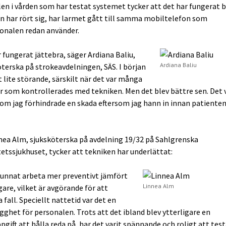
en i vården som har testat systemet tycker att det har fungerat 
n har rört sig, har larmet gått till samma mobiltelefon som
onalen redan använder.
 fungerat jättebra, säger Ardiana Baliu,
Ardiana Baliu
terska på strokeavdelningen, SÄS. I början
t lite störande, särskilt när det var många
r som kontrollerades med tekniken. Men det blev bättre sen. Det v
om jag förhindrade en skada eftersom jag hann in innan patiente
nea Alm, sjuksköterska på avdelning 19/32 på Sahlgrenska
tetssjukhuset, tycker att tekniken har underlättat:
 kunnat arbeta mer preventivt jämfört
Linnea Alm
are, vilket är avgörande för att
 fall. Speciellt nattetid var det en
gghet för personalen. Trots att det ibland blev ytterligare en
gift att hålla reda på, har det varit spännande och roligt att tes