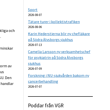
Sport
2026-08-07
Tätare turer i kollektivtrafiken
2026-08-06
kliga och
Karin Hederstierna blir ny chefläkare
.
på Södra Älvsborgs sjukhus
2026-07-13
 minskar
Camelia Larsson ny verksamhetschef
för psykiatrin på Södra Älvsborgs
sjukhus
form av
2026-07-09
lus
Forskning i NU-sjukvården bakom ny
SU. Den
cancerbehandling
 handlar
2026-07-07
Poddar från VGR