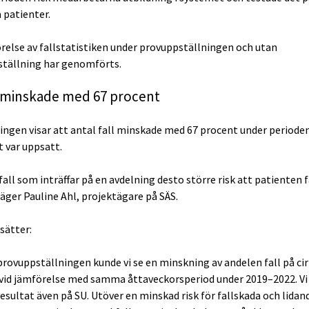
 patienter.
relse av fallstatistiken under provuppställningen och utan
tällning har genomförts.
 minskade med 67 procent
ingen visar att antal fall minskade med 67 procent under period
 var uppsatt.
 fall som inträffar på en avdelning desto större risk att patienten 
säger Pauline Ahl, projektägare på SÄS.
sätter:
provuppställningen kunde vi se en minskning av andelen fall på cir
vid jämförelse med samma åttaveckorsperiod under 2019–2022. Vi
sultat även på SU. Utöver en minskad risk för fallskada och lidan