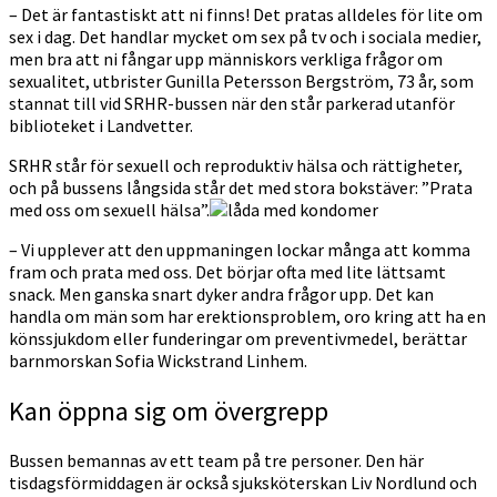
– Det är fantastiskt att ni finns! Det pratas alldeles för lite om
sex i dag. Det handlar mycket om sex på tv och i sociala medier,
men bra att ni fångar upp människors verkliga frågor om
sexualitet, utbrister Gunilla Petersson Bergström, 73 år, som
stannat till vid SRHR-bussen när den står parkerad utanför
biblioteket i Landvetter.
SRHR står för sexuell och reproduktiv hälsa och rättigheter,
och på bussens långsida står det med stora bokstäver: ”Prata
med oss om sexuell hälsa”.
– Vi upplever att den uppmaningen lockar många att komma
fram och prata med oss. Det börjar ofta med lite lättsamt
snack. Men ganska snart dyker andra frågor upp. Det kan
handla om män som har erektionsproblem, oro kring att ha en
könssjukdom eller funderingar om preventivmedel, berättar
barnmorskan Sofia Wickstrand Linhem.
Kan öppna sig om övergrepp
Bussen bemannas av ett team på tre personer. Den här
tisdagsförmiddagen är också sjuksköterskan Liv Nordlund och