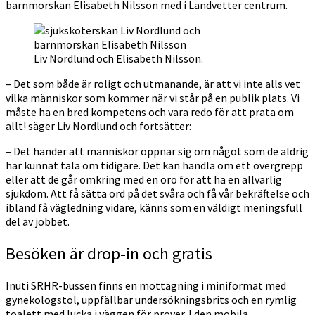
barnmorskan Elisabeth Nilsson med i Landvetter centrum.
Liv Nordlund och Elisabeth Nilsson.
– Det som både är roligt och utmanande, är att vi inte alls vet
vilka människor som kommer när vi står på en publik plats. Vi
måste ha en bred kompetens och vara redo för att prata om
allt! säger Liv Nordlund och fortsätter:
– Det händer att människor öppnar sig om något som de aldrig
har kunnat tala om tidigare. Det kan handla om ett övergrepp
eller att de går omkring med en oro för att ha en allvarlig
sjukdom. Att få sätta ord på det svåra och få vår bekräftelse och
ibland få vägledning vidare, känns som en väldigt meningsfull
del av jobbet.
Besöken är drop-in och gratis
Inuti SRHR-bussen finns en mottagning i miniformat med
gynekologstol, uppfällbar undersökningsbrits och en rymlig
toalett med lucka i väggen för prover. I den mobila