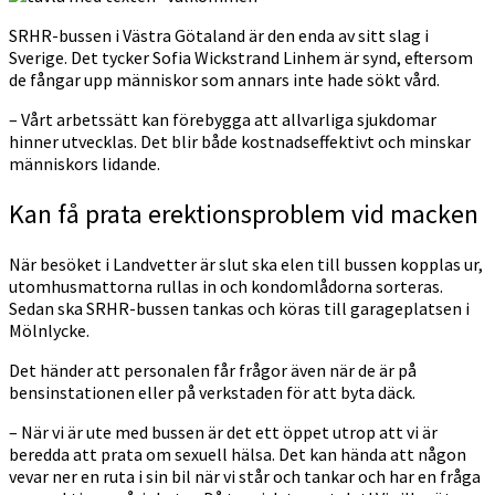
SRHR-bussen i Västra Götaland är den enda av sitt slag i
Sverige. Det tycker Sofia Wickstrand Linhem är synd, eftersom
de fångar upp människor som annars inte hade sökt vård.
– Vårt arbetssätt kan förebygga att allvarliga sjukdomar
hinner utvecklas. Det blir både kostnadseffektivt och minskar
människors lidande.
Kan få prata erektionsproblem vid macken
När besöket i Landvetter är slut ska elen till bussen kopplas ur,
utomhusmattorna rullas in och kondomlådorna sorteras.
Sedan ska SRHR-bussen tankas och köras till garageplatsen i
Mölnlycke.
Det händer att personalen får frågor även när de är på
bensinstationen eller på verkstaden för att byta däck.
– När vi är ute med bussen är det ett öppet utrop att vi är
beredda att prata om sexuell hälsa. Det kan hända att någon
vevar ner en ruta i sin bil när vi står och tankar och har en fråga