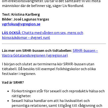
om erektionssvårigheter. Då tar vi det samtalet! Vi vill möta
människor där de befinner sig, säger Liv Nordlund.
Text:
Kristina Karlberg
Bilder: José Lagunas Vargas
vgrfokus@vgregion.se
LÄS OCKSÅ:
Chatta med vården om sex, mens och
könssjukdomar – dygnet runt
Läs mer om SRHR-bussen och tidtabellen:
SRHR-bussen –
Västra Götalandsregionen (vgregion.se)
I början och slutet av terminerna kör SRHR-bussen utan
tidtabell. Då besöks till exempel folkhögskolor och olika
festivaler i regionen.
Vad är SRHR?
Förkortningen står för sexuell och reproduktiv hälsa och
rättigheter.
Sexuell hälsa handlar om att ha livskvalitet och
personliga relationer, samt tillgång till rådgivning och