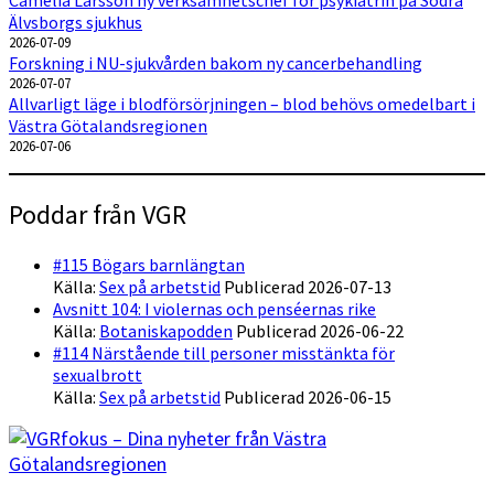
Camelia Larsson ny verksamhetschef för psykiatrin på Södra
Älvsborgs sjukhus
2026-07-09
Forskning i NU-sjukvården bakom ny cancerbehandling
2026-07-07
Allvarligt läge i blodförsörjningen – blod behövs omedelbart i
Västra Götalandsregionen
2026-07-06
Poddar från VGR
#115 Bögars barnlängtan
Källa:
Sex på arbetstid
Publicerad 2026-07-13
Avsnitt 104: I violernas och penséernas rike
Källa:
Botaniskapodden
Publicerad 2026-06-22
#114 Närstående till personer misstänkta för
sexualbrott
Källa:
Sex på arbetstid
Publicerad 2026-06-15