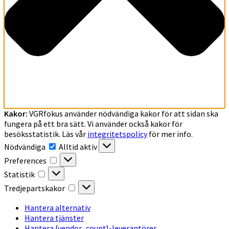
Kakor:
VGRfokus använder nödvändiga kakor för att sidan ska
fungera på ett bra sätt. Vi använder också kakor för
besöksstatistik. Läs vår
integritetspolicy
för mer info.
Nödvändiga
Nödvändiga
Alltid aktiv
Preferences
Preferences
Statistik
Statistik
Tredjepartskakor
Tredjepartskakor
Hantera alternativ
Hantera tjänster
Hantera {vendor_count}-leverantörer