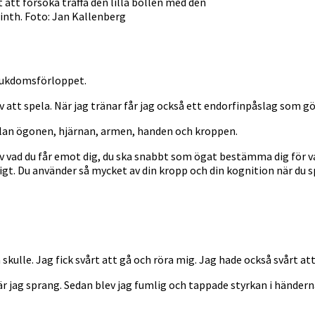
 att försöka träffa den lilla bollen med den
winth. Foto: Jan Kallenberg
sjukdomsförloppet.
att spela. När jag tränar får jag också ett endorfinpåslag som gör
mellan ögonen, hjärnan, armen, handen och kroppen.
v vad du får emot dig, du ska snabbt som ögat bestämma dig för va
gt. Du använder så mycket av din kropp och din kognition när du s
lle. Jag fick svårt att gå och röra mig. Jag hade också svårt att 
r jag sprang. Sedan blev jag fumlig och tappade styrkan i händern