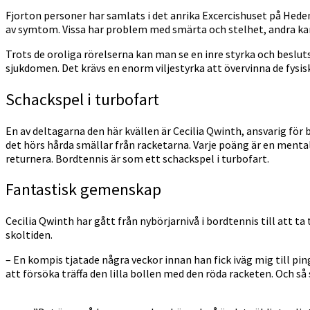
Fjorton personer har samlats i det anrika Excercishuset på Hede
av symtom. Vissa har problem med smärta och stelhet, andra kan
Trots de oroliga rörelserna kan man se en inre styrka och beslut
sjukdomen. Det krävs en enorm viljestyrka att övervinna de fysi
Schackspel i turbofart
En av deltagarna den här kvällen är Cecilia Qwinth, ansvarig för 
det hörs hårda smällar från racketarna. Varje poäng är en menta
returnera. Bordtennis är som ett schackspel i turbofart.
Fantastisk gemenskap
Cecilia Qwinth har gått från nybörjarnivå i bordtennis till att
skoltiden.
– En kompis tjatade några veckor innan han fick iväg mig till ping
att försöka träffa den lilla bollen med den röda racketen. Och så