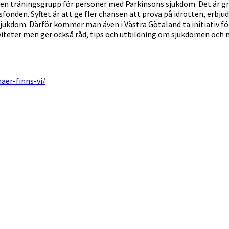
en träningsgrupp för personer med Parkinsons sjukdom. Det är grun
n. Syftet är att ge fler chansen att prova på idrotten, erbjuda f
kdom. Därför kommer man även i Västra Götaland ta initiativ för a
viteter men ger också råd, tips och utbildning om sjukdomen och 
aer-finns-vi/