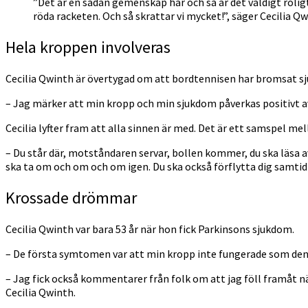
”Det är en sådan gemenskap här och så är det väldigt roligt
röda racketen. Och så skrattar vi mycket!”, säger Cecilia Q
Hela kroppen involveras
Cecilia Qwinth är övertygad om att bordtennisen har bromsat 
– Jag märker att min kropp och min sjukdom påverkas positivt av 
Cecilia lyfter fram att alla sinnen är med. Det är ett samspel 
– Du står där, motståndaren servar, bollen kommer, du ska läsa a
ska ta om och om och om igen. Du ska också förflytta dig samtidi
Krossade drömmar
Cecilia Qwinth var bara 53 år när hon fick Parkinsons sjukdom.
– De första symtomen var att min kropp inte fungerade som den sku
– Jag fick också kommentarer från folk om att jag föll framåt nä
Cecilia Qwinth.