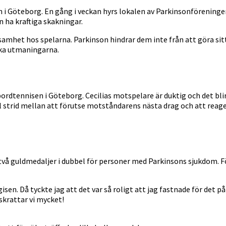
n i Göteborg. En gång i veckan hyrs lokalen av Parkinsonföreninge
 ha kraftiga skakningar.
samhet hos spelarna. Parkinson hindrar dem inte från att göra sitt
ska utmaningarna.
bordtennisen i Göteborg. Cecilias motspelare är duktig och det bli
l strid mellan att förutse motståndarens nästa drag och att reage
 ta två guldmedaljer i dubbel för personer med Parkinsons sjukdom
isen. Då tyckte jag att det var så roligt att jag fastnade för det 
 skrattar vi mycket!