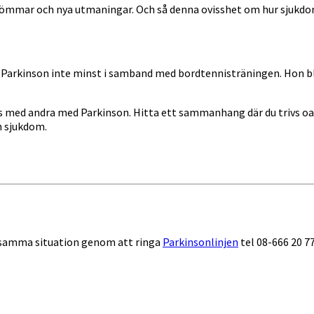
e drömmar och nya utmaningar. Och så denna ovisshet om hur sjuk
 Parkinson inte minst i samband med bordtennisträningen. Hon bl
gås med andra med Parkinson. Hitta ett sammanhang där du trivs oa
n sjukdom.
i samma situation genom att ringa
Parkinsonlinjen
tel 08-666 20 7