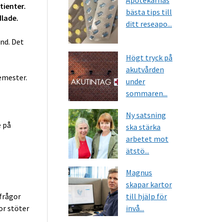
Apotekarnas
tienter.
bästa tips till
dlade.
ditt reseapo...
nd. Det
Högt tryck på
akutvården
semester.
under
sommaren...
Ny satsning
e på
ska stärka
arbetet mot
ätstö...
Magnus
skapar kartor
 frågor
till hjälp för
or stöter
invå...