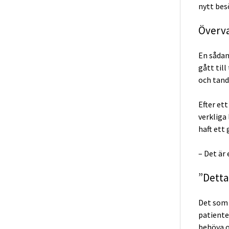
nytt besö
Överva
En sådan
gått til
och tand
Efter et
verkliga 
haft ett
– Det är
”Detta
Det som 
patiente
behöva o