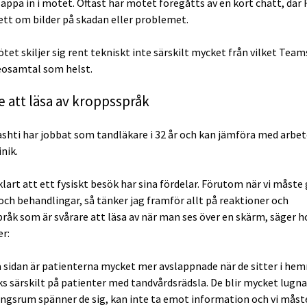
läppa in i mötet. Oftast har mötet föregåtts av en kort chatt, där 
ett om bilder på skadan eller problemet.
ötet skiljer sig rent tekniskt inte särskilt mycket från vilket Te
deosamtal som helst.
e att läsa av kroppsspråk
ashti har jobbat som tandläkare i 32 år och kan jämföra med arbet
inik.
klart att ett fysiskt besök har sina fördelar. Förutom när vi måste
och behandlingar, så tänker jag framför allt på reaktioner och
råk som är svårare att läsa av när man ses över en skärm, säger h
er:
a sidan är patienterna mycket mer avslappnade när de sitter i hem
s särskilt på patienter med tandvårdsrädsla. De blir mycket lugnar
ngsrum spänner de sig, kan inte ta emot information och vi måst