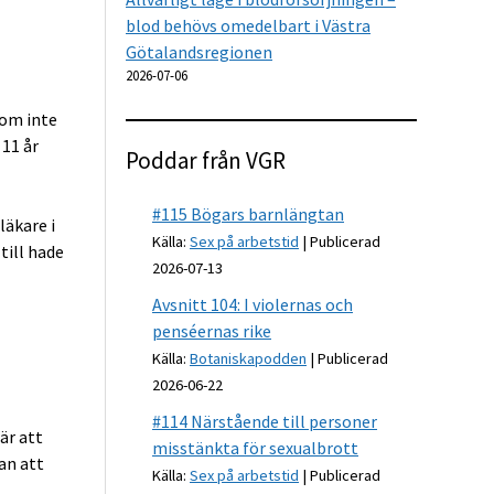
blod behövs omedelbart i Västra
Götalandsregionen
2026-07-06
som inte
 11 år
Poddar från VGR
#115 Bögars barnlängtan
läkare i
Källa:
Sex på arbetstid
Publicerad
till hade
2026-07-13
Avsnitt 104: I violernas och
penséernas rike
Källa:
Botaniskapodden
Publicerad
2026-06-22
#114 Närstående till personer
är att
misstänkta för sexualbrott
an att
Källa:
Sex på arbetstid
Publicerad