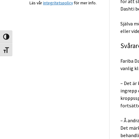
för att s
Läs vår
integritetspolicy
för mer info.
Dashti b
Själva m
eller vi
Slå på/av hög kontrast
Svårar
Slå på/av textstorlek
Fariba D
vanlig kl
– Det är 
ingrepp 
kroppssp
fortsätt
– Å andr
Det märk
behandli