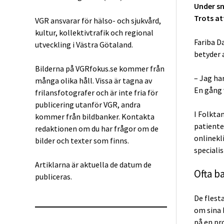
Under sn
Trots at
VGR ansvarar för hälso- och sjukvård,
kultur, kollektivtrafik och regional
Fariba D
utveckling i Västra Götaland.
betyder 
Bilderna på VGRfokus.se kommer från
– Jag ha
många olika håll. Vissa är tagna av
En gång 
frilansfotografer och är inte fria för
publicering utanför VGR, andra
I Folkta
kommer från bildbanker. Kontakta
patiente
redaktionen om du har frågor om de
onlinekli
bilder och texter som finns.
speciali
Artiklarna är aktuella de datum de
Ofta b
publiceras.
De flest
om sina 
på en pr