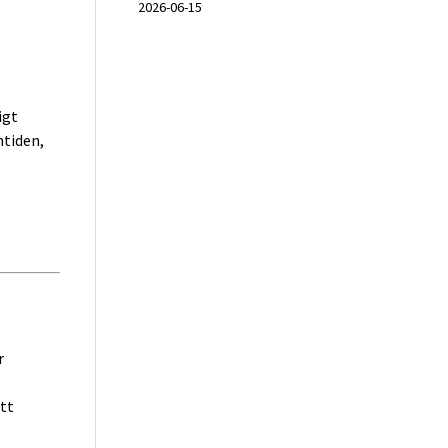
2026-06-15
igt
mtiden,
r
tt