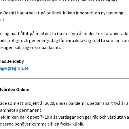
ba Dashti har arbetet på onlinekliniken inneburit en nytändning i
et.
 jag har hållit på med detta i snart fyra år är det fortfarande väld
de, roligt och ger energi. Jag får vara delaktig i detta som är fra
rkligen kul, säger Fariba Dashti.
klas Jendeby
s@vgregion.se
dvården Online
ade som ett projekt år 2020, under pandemin. Sedan snart två år ä
samheten permanent.
ekliniken har öppet 7–19 alla vardagar och ger råd och vård utan a
nterna behöver komma till en fysisk klinik.