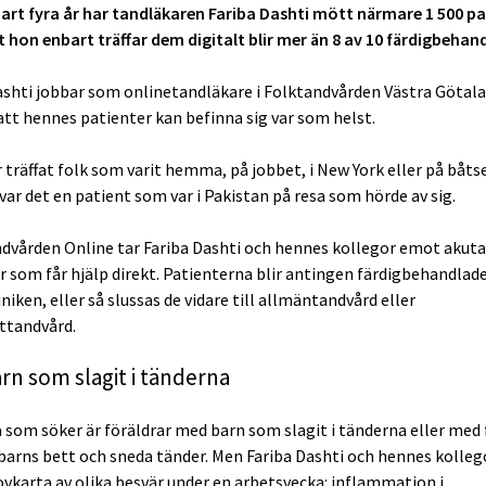
art fyra år har tandläkaren Fariba Dashti mött närmare 1 500 pa
t hon enbart träffar dem digitalt blir mer än 8 av 10 färdigbehan
ashti jobbar som onlinetandläkare i Folktandvården Västra Götala
att hennes patienter kan befinna sig var som helst.
r träffat folk som varit hemma, på jobbet, i New York eller på båt
var det en patient som var i Pakistan på resa som hörde av sig.
ndvården Online tar Fariba Dashti och hennes kollegor emot akuta
r som får hjälp direkt. Patienterna blir antingen färdigbehandlad
niken, eller så slussas de vidare till allmäntandvård eller
sttandvård.
arn som slagit i tänderna
a som söker är föräldrar med barn som slagit i tänderna eller med
barns bett och sneda tänder. Men Fariba Dashti och hennes kolleg
ovkarta av olika besvär under en arbetsvecka: inflammation i