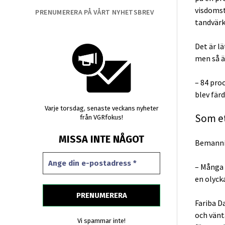
visdomst
PRENUMERERA PÅ VÅRT NYHETSBREV
tandvärk
Det är lä
men så är
– 84 proc
blev fär
Varje torsdag, senaste veckans nyheter
Som et
från VGRfokus!
MISSA INTE NÅGOT
Bemannin
– Många 
en olycka
Fariba Da
och vänt
Vi spammar inte!