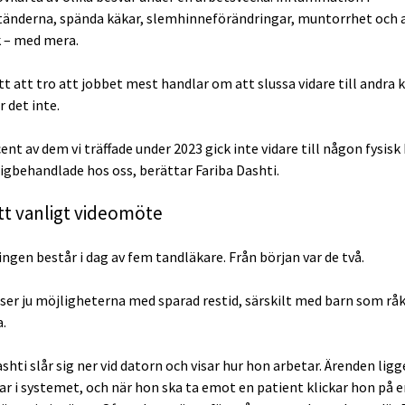
änderna, spända käkar, slemhinneförändringar, muntorrhet och 
 – med mera.
tt att tro att jobbet mest handlar om att slussa vidare till andra k
 det inte.
ent av dem vi träffade under 2023 gick inte vidare till någon fysisk 
digbehandlade hos oss, berättar Fariba Dashti.
t vanligt videomöte
gen består i dag av fem tandläkare. Från början var de två.
ser ju möjligheterna med sparad restid, särskilt med barn som råk
.
shti slår sig ner vid datorn och visar hur hon arbetar. Ärenden ligg
ar i systemet, och när hon ska ta emot en patient klickar hon på 