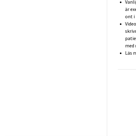
Vanli
är ex
o
nt i
Video
skriv
patie
med r
Läs m