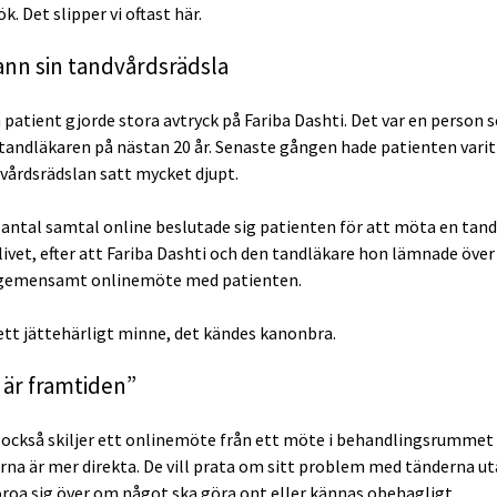
k. Det slipper vi oftast här.
nn sin tandvårdsrädsla
 patient gjorde stora avtryck på Fariba Dashti. Det var en person 
l tandläkaren på nästan 20 år. Senaste gången hade patienten varit
vårdsrädslan satt mycket djupt.
t antal samtal online beslutade sig patienten för att möta en tand
livet, efter att Fariba Dashti och den tandläkare hon lämnade över 
 gemensamt onlinemöte med patienten.
 ett jättehärligt minne, det kändes kanonbra.
 är framtiden”
också skiljer ett onlinemöte från ett möte i behandlingsrummet 
rna är mer direkta. De vill prata om sitt problem med tänderna ut
roa sig över om något ska göra ont eller kännas obehagligt.