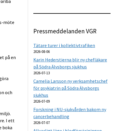
Fariba
ams-möte
Pressmeddelanden VGR
Tätare turer i kollektivtrafiken
2026-08-06
et på en
Karin Hederstierna blir ny chefläkare
på Södra Älvsborgs sjukhus
2026-07-13
 göra
Camelia Larsson ny verksamhetschef
för psykiatrin på Södra Älvsborgs
on och
sjukhus
2026-07-09
Forskning i NU-sjukvården bakom ny
miljö.
cancerbehandling
e. I ett
2026-07-07
e boka
Allvarligt läge i blodförsörjningen –