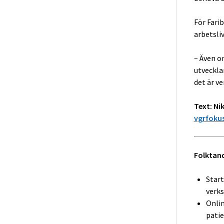
För Fari
arbetsliv
– Även om
utvecklan
det är ve
Text: Ni
vgrfoku
Folktan
Start
verk
Onlin
patie