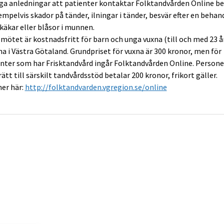
ga anledningar att patienter kontaktar Folktandvården Online be
empelvis s
kador på tänder, i
lningar i tänder, b
esvär efter en behan
 käkar eller b
låsor i munnen.
mötet är kostnadsfritt för barn och unga vuxna (till och med 23 å
na i Västra Götaland. Grundpriset för vuxna är 300 kronor, men för
nter som har Frisktandvård ingår Folktandvården Online. Persone
ätt till särskilt tandvårdsstöd betalar 200 kronor, frikort gäller.
er här:
http://folktandvarden.vgregion.se/online