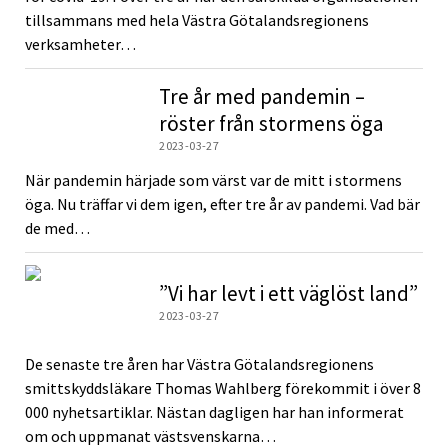
tillsammans med hela Västra Götalandsregionens
verksamheter…
Tre år med pandemin –
röster från stormens öga
2023-03-27
När pandemin härjade som värst var de mitt i stormens
öga. Nu träffar vi dem igen, efter tre år av pandemi. Vad bär
de med…
”Vi har levt i ett väglöst land”
2023-03-27
De senaste tre åren har Västra Götalandsregionens
smittskyddsläkare Thomas Wahlberg förekommit i över 8
000 nyhetsartiklar. Nästan dagligen har han informerat
om och uppmanat västsvenskarna…