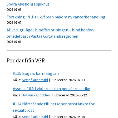
Södra Älvsborgs sjukhus
2026-07-09
Forskning i NU-sjukvården bakom ny cancerbehandling
2026-07-07
Allvarligt läge i blodförsörjningen – blod behövs
omedelbart i Västra Götalandsregionen
2026-07-06
Poddar från VGR
#115 Bögars barnlängtan
Källa:
Sex på arbetstid
Publicerad 2026-07-13
Avsnitt 104: I violernas och penséernas rike
Källa:
Botaniskapodden
Publicerad 2026-06-22
#114 Närstående till personer misstänkta för
sexualbrott
Källa:
Sex på arbetstid
Publicerad 2026-06-15