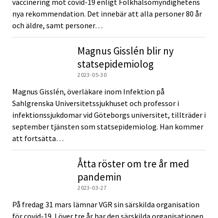
vaccinering mot covid-19 enligt Folkhälsomyndighetens
nya rekommendation. Det innebär att alla personer 80 år
och äldre, samt personer…
Magnus Gisslén blir ny
statsepidemiolog
2023-05-30
Magnus Gisslén, överläkare inom Infektion på
Sahlgrenska Universitetssjukhuset och professor i
infektionssjukdomar vid Göteborgs universitet, tillträder i
september tjänsten som statsepidemiolog. Han kommer
att fortsätta…
Åtta röster om tre år med
pandemin
2023-03-27
På fredag 31 mars lämnar VGR sin särskilda organisation
för covid-19. I över tre år har den särskilda organisationen