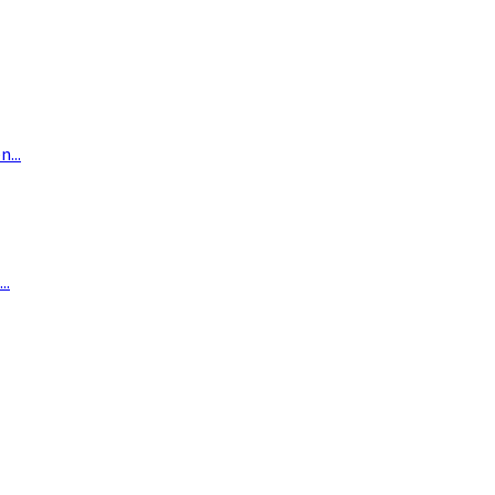
...
..