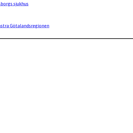
sborgs sjukhus
Västra Götalandsregionen