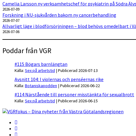
Camelia Larsson ny verksamhetschef för psykiatrin på Södra Älv
2026-07-09
Forskning i NU-sjukvården bakom ny cancerbehandling
2026-07-07
Allvarligt läge i blodförsörjningen – blod behövs omedelbart i 
2026-07-06
Poddar från VGR
#115 Bögars barnlängtan
Källa:
Sex på arbetstid
Publicerad 2026-07-13
Avsnitt 104: I violernas och penséernas rike
Källa:
Botaniskapodden
Publicerad 2026-06-22
#114 Närstående till personer misstänkta för sexualbrott
Källa:
Sex på arbetstid
Publicerad 2026-06-15