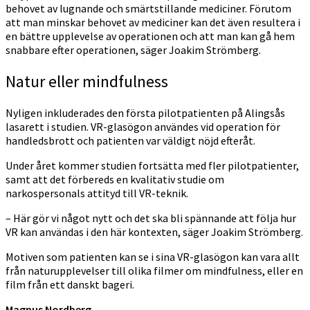
behovet av lugnande och smärtstillande mediciner. Förutom
att man minskar behovet av mediciner kan det även resultera i
en bättre upplevelse av operationen och att man kan gå hem
snabbare efter operationen, säger Joakim Strömberg.
Natur eller mindfulness
Nyligen inkluderades den första pilotpatienten på Alingsås
lasarett i studien. VR-glasögon användes vid operation för
handledsbrott och patienten var väldigt nöjd efteråt.
Under året kommer studien fortsätta med fler pilotpatienter,
samt att det förbereds en kvalitativ studie om
narkospersonals attityd till VR-teknik.
– Här gör vi något nytt och det ska bli spännande att följa hur
VR kan användas i den här kontexten, säger Joakim Strömberg.
Motiven som patienten kan se i sina VR-glasögon kan vara allt
från naturupplevelser till olika filmer om mindfulness, eller en
film från ett danskt bageri.
Magnus Nordberg