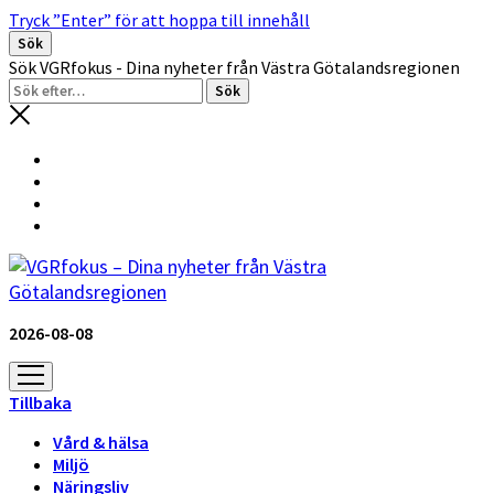
Tryck ”Enter” för att hoppa till innehåll
Sök
Sök VGRfokus - Dina nyheter från Västra Götalandsregionen
2026-08-08
öppna
meny
Tillbaka
Vård & hälsa
Miljö
Näringsliv