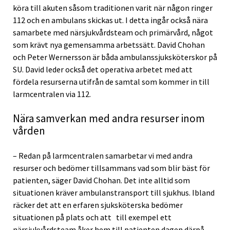
köra till akuten såsom traditionen varit när någon ringer
112 och en ambulans skickas ut. I detta ingår också nära
samarbete med närsjukvårdsteam och primärvård, något
som krävt nya gemensamma arbetssätt. David Chohan
och Peter Wernersson är båda ambulanssjuksköterskor på
SU. David leder också det operativa arbetet med att
fördela resurserna utifrån de samtal som kommer in till
larmcentralen via 112.
Nära samverkan med andra resurser inom
vården
– Redan på larmcentralen samarbetar vi med andra
resurser och bedömer tillsammans vad som blir bäst för
patienten, säger David Chohan. Det inte alltid som
situationen kräver ambulanstransport till sjukhus. Ibland
räcker det att en erfaren sjuksköterska bedömer
situationen på plats och att till exempel ett
närsjukvårdsteam åker hem till patienten dagen därpå.