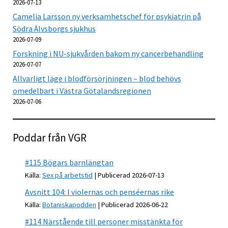
2026-07-13
Camelia Larsson ny verksamhetschef för psykiatrin på
Södra Älvsborgs sjukhus
2026-07-09
Forskning i NU-sjukvården bakom ny cancerbehandling
2026-07-07
Allvarligt läge i blodförsörjningen – blod behövs
omedelbart i Västra Götalandsregionen
2026-07-06
Poddar från VGR
#115 Bögars barnlängtan
Källa:
Sex på arbetstid
Publicerad 2026-07-13
Avsnitt 104: I violernas och penséernas rike
Källa:
Botaniskapodden
Publicerad 2026-06-22
#114 Närstående till personer misstänkta för