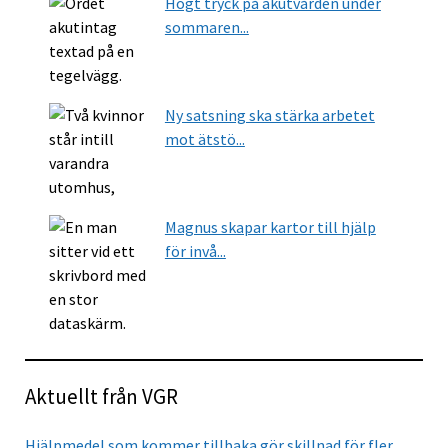
Högt tryck på akutvården under
sommaren...
Ny satsning ska stärka arbetet
mot ätstö...
Magnus skapar kartor till hjälp
för invå...
Aktuellt från VGR
Hjälpmedel som kommer tillbaka gör skillnad för fler