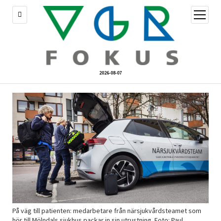
öppna
meny
2026-08-07
På väg till patienten: medarbetare från närsjukvårdsteamet som
hör till Mölndals sjukhus packar in sin utrustning. Foto: Paul