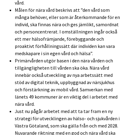
vård.
Målen för nära vård beskrivs att ”den vård som
många behöver, eller som är återkommande för en
individ, ska finnas nära och ges jämlikt, samordnat
och personcentrerat. I omställningen ingår också
ett mer hälsofrämjande, förebyggande och
proaktivt förhållningssätt där individen kan vara
medskapare i sin egen vård och hälsa”.
Primärvården utgör basen i den nära vården och
tillgängligheten till vården ska öka. Nära vård
innebär också utveckling av nya arbetssätt med
stöd av digital teknik, uppbyggnad av närsjukhus
och förstärkning av mobil vård. Samverkan med
länets 49 kommuner är en viktig del i arbetet med
nära vård.
Just nu pågår arbetet med att ta tar fram en ny
strategi för utvecklingen av hälso- och sjukvården i
Västra Götaland, som ska gälla från och med 2028.
Nuvarande riktning med en god och nära vård ska