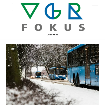
öppna
meny
2026-08-06