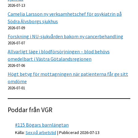
2026-07-13
Camelia Larsson ny verksamhetschef för psykiatrin på
Södra Älvsborgs sjukhus
2026-07-09
Forskning i NU-sjukvården bakom ny cancerbehandling
2026-07-07
Allvarligt läge i blodförsörjningen – blod behövs
omedelbart i Västra Götalandsregionen
2026-07-06
Högt betyg för mottagningen när patienterna får ge sitt
omdöme
2026-07-01
Poddar från VGR
#115 Bögars barnlängtan
Källa:
Sex på arbetstid
Publicerad 2026-07-13