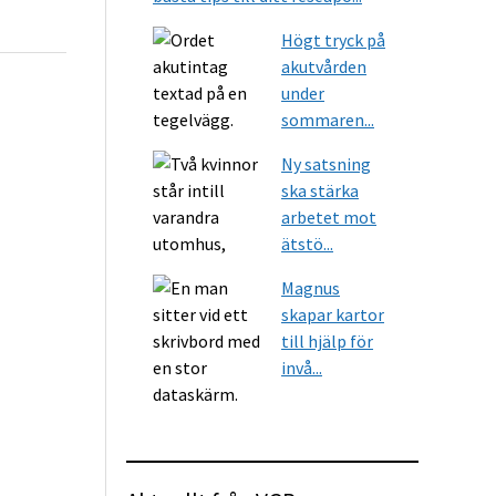
Högt tryck på
akutvården
under
sommaren...
Ny satsning
ska stärka
arbetet mot
ätstö...
Magnus
skapar kartor
till hjälp för
invå...