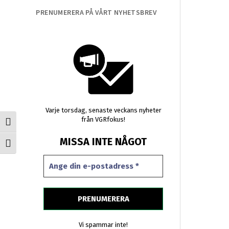
PRENUMERERA PÅ VÅRT NYHETSBREV
Varje torsdag, senaste veckans nyheter
från VGRfokus!
Slå på/av hög kontrast
MISSA INTE NÅGOT
Slå på/av textstorlek
Vi spammar inte!