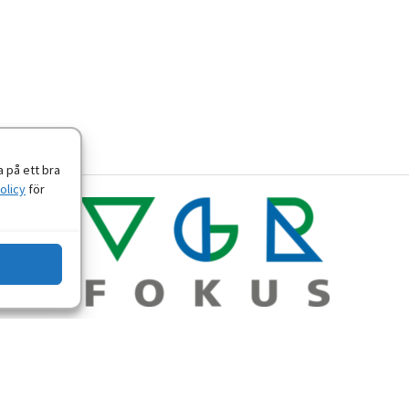
 på ett bra
olicy
för
Om personuppgifter
-
Tillgänglighetsredogörelse