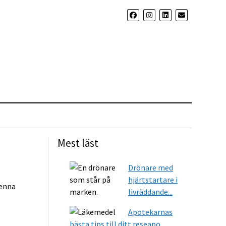
Mest läst
Drönare med
hjärtstartare i
denna
livräddande...
Apotekarnas
bästa tips till ditt reseapo...