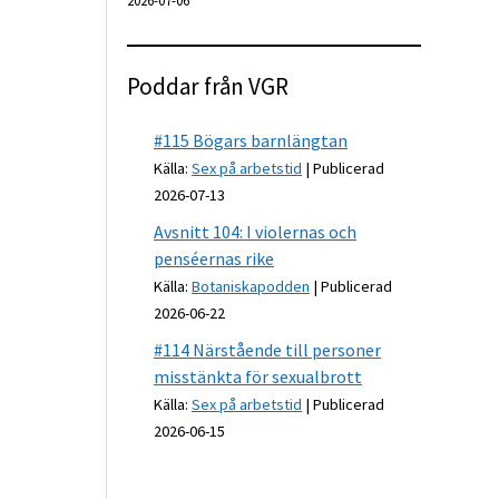
2026-07-06
Poddar från VGR
#115 Bögars barnlängtan
Källa:
Sex på arbetstid
Publicerad
2026-07-13
Avsnitt 104: I violernas och
penséernas rike
Källa:
Botaniskapodden
Publicerad
2026-06-22
#114 Närstående till personer
misstänkta för sexualbrott
Källa:
Sex på arbetstid
Publicerad
2026-06-15