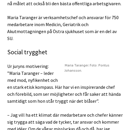
nå målet att också bli den bästa offentliga arbetsgivaren.
Maria Taranger är verksamhetschef och ansvarar för 750
medarbetare inom Medicin, Geriatrik och
Akutmottagningen på Östra sjukhuset som är en del av
SU.
Social trygghet
Maria Taranger. Foto: Pontus
Ur juryns motivering:
Johansson.
”Maria Taranger – leder
med mod, nyfikenhet och
en stark etisk kompass. Här har vi en inspirerande chef
och förebild, som ser möjligheter och får saker att hända
samtidigt som hon står tryggt när det blåser”.
– Jag vill ha ett klimat där medarbetare och chefer känner
sig trygga att säga vad de tycker, tar ansvar och kommer
med idéer. Om de vågar misslyckas då och då, har jag