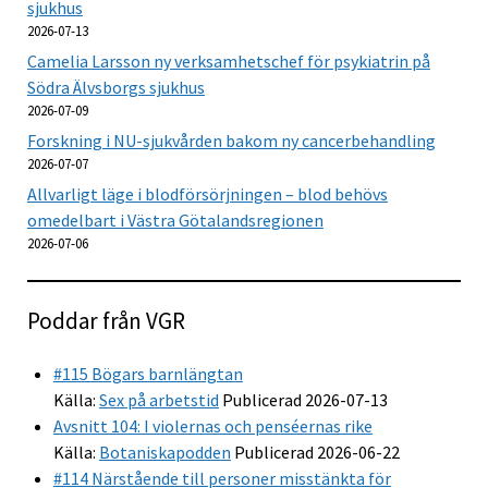
sjukhus
2026-07-13
Camelia Larsson ny verksamhetschef för psykiatrin på
Södra Älvsborgs sjukhus
2026-07-09
Forskning i NU-sjukvården bakom ny cancerbehandling
2026-07-07
Allvarligt läge i blodförsörjningen – blod behövs
omedelbart i Västra Götalandsregionen
2026-07-06
Poddar från VGR
#115 Bögars barnlängtan
Källa:
Sex på arbetstid
Publicerad 2026-07-13
Avsnitt 104: I violernas och penséernas rike
Källa:
Botaniskapodden
Publicerad 2026-06-22
#114 Närstående till personer misstänkta för