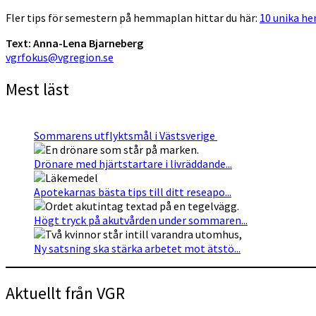
Fler tips för semestern på hemmaplan hittar du här:
10 unika he
Text: Anna-Lena Bjarneberg
vgrfokus@vgregion.se
Mest läst
Sommarens utflyktsmål i Västsverige
Drönare med hjärtstartare i livräddande...
Apotekarnas bästa tips till ditt reseapo...
Högt tryck på akutvården under sommaren...
Ny satsning ska stärka arbetet mot ätstö...
Aktuellt från VGR