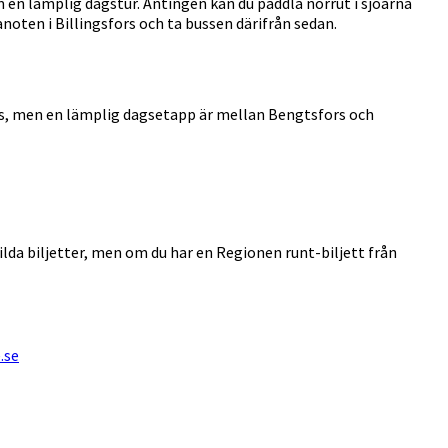
 en lämplig dagstur. Antingen kan du paddla norrut i sjöarna
anoten i Billingsfors och ta bussen därifrån sedan.
fors, men en lämplig dagsetapp är mellan Bengtsfors och
da biljetter, men om du har en Regionen runt-biljett från
.se