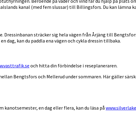
otuthyrningen. Beroende på väder och vind får du hjälp på plats om
alslands kanal (med fem slussar) till Billingsfors. Du kan lämna k
åde. Dressinbanan sträcker sig hela vägen från Årjäng till Bengts
 en dag, kan du paddla ena vägen och cykla dressin tillbaka.
.vasttrafik.se
och hitta din förbindelse i reseplaneraren.
mellan Bengtsfors och Mellerud under sommaren. Här gäller särskil
om kanotsemester, en dag eller flera, kan du läsa på
www.silverlake