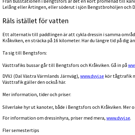
Från busstationen i Bengtsfors är det en kort promenad till kan
Lelång eller Ärtingen, eller söderut i sjön Bengstbrohöljen och D
Räls istället för vatten
Ett alternativ till paddlingen är att cykla dressin i samma omr
Kråkviken, en sträcka på 16 kilometer. Har du längre tid på dig än
Ta sig till Bengtsfors:
Västtrafiks bussar går till Bengtsfors och Kråkviken. Gå in på
www
DVVJ (Dal Västra Värmlands Järnväg),
www.dvvj.se
kör tågtrafik 
Västtrafik gäller den också här.
Mer information, tider och priser:
Silverlake hyr ut kanoter, både i Bengtsfors och Kråkviken. Mer 
För information om dressinhyra, priser med mera,
www.dvvj.se
.
Fler semestertips