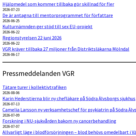
Hjälpmedel som kommer tillbaka gör skillnad för fler
2026-07-23
De är antagna till mentorprogrammet för författare
2026-06-25
Kulturnämnden ger stöd till sex EU-projekt
2026-06-22
Regionstyrelsen 22 juni 2026
2026-06-22
VGR kräver tillbaka 27 miljoner från Distriktsläkarna Mölndal
2026-06-17
Pressmeddelanden VGR
Tätare turer i kollektivtrafiken
2026-08-06
Karin Hederstierna blir ny chefläkare på Södra Älvsborgs sjukhus
2026-07-13
Camelia Larsson ny verksamhetschef för psykiatrin på Södra Älv
2026-07-09
Forskning i NU-sjukvården bakom ny cancerbehandling
2026-07-07
Allvarligt läge i blodförsörjningen – blod behövs omedelbart i 