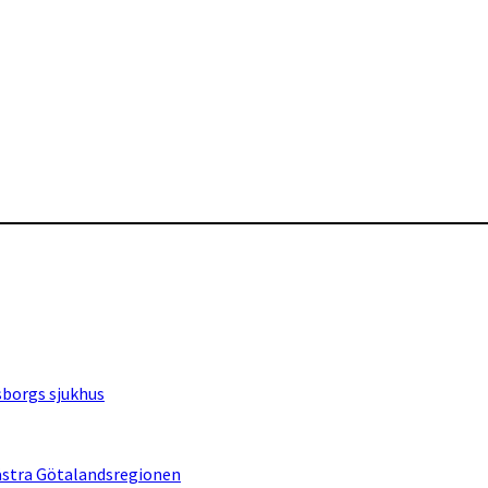
sborgs sjukhus
Västra Götalandsregionen