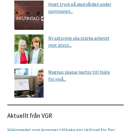
Högt tryck på akutvården under
sommaren...
Ny satsning ska stärka arbetet
mot ätstö...
Magnus skapar kartor till hjälp
för invå...
Aktuellt från VGR
Hjälpmedel som kommer tillbaka gör skillnad för fler