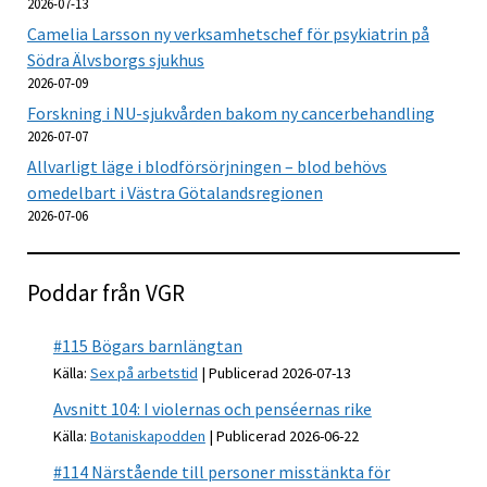
2026-07-13
Camelia Larsson ny verksamhetschef för psykiatrin på
Södra Älvsborgs sjukhus
2026-07-09
Forskning i NU-sjukvården bakom ny cancerbehandling
2026-07-07
Allvarligt läge i blodförsörjningen – blod behövs
omedelbart i Västra Götalandsregionen
2026-07-06
Poddar från VGR
#115 Bögars barnlängtan
Källa:
Sex på arbetstid
Publicerad 2026-07-13
Avsnitt 104: I violernas och penséernas rike
Källa:
Botaniskapodden
Publicerad 2026-06-22
#114 Närstående till personer misstänkta för