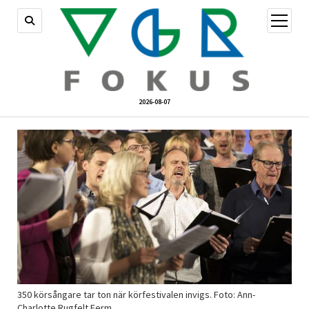
öppna
meny
2026-08-07
350 körsångare tar ton när körfestivalen invigs. Foto: Ann-
Charlotte Rugfelt Ferm