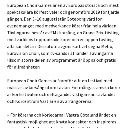
European Choir Games är en av Europas största och mest
spektakulära körfestivaler och genomförs 2019 för fjärde
gången. Den 3–10 augusti står Göteborg värd för
evenemanget med medverkande körer från hela världen.
Tävlingarna består av EM i körsång, en Grand Prix-tävling
med världens topprankade körer och en öppen tävling
alla kan delta i. Dessutom avgörs körlivets egna Mello;
Eurovision Choir, som tv-sänds i 11 länder. Tävlingarna
liksom större delen av programmet är öppna och gratis
för allmänheten.
European Choir Games är framför allt en festival med
massvis av körsång utom tävlan. För många svenska körer
är körfestivalen och deltagandet viktigare än tävlandet
och Körcentrum Väst är en av arrangörerna.
– För körerna och körledarna i Västra Götaland är det en
fantastisk möjlighet att knyta kontakter och inspireras