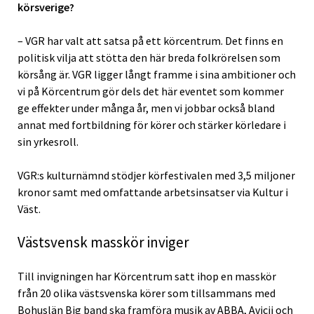
körsverige?
– VGR har valt att satsa på ett körcentrum. Det finns en
politisk vilja att stötta den här breda folkrörelsen som
körsång är. VGR ligger långt framme i sina ambitioner och
vi på Körcentrum gör dels det här eventet som kommer
ge effekter under många år, men vi jobbar också bland
annat med fortbildning för körer och stärker körledare i
sin yrkesroll.
VGR:s kulturnämnd stödjer körfestivalen med 3,5 miljoner
kronor samt med omfattande arbetsinsatser via Kultur i
Väst.
Västsvensk masskör inviger
Till invigningen har Körcentrum satt ihop en masskör
från 20 olika västsvenska körer som tillsammans med
Bohuslän Big band ska framföra musik av ABBA, Avicii och