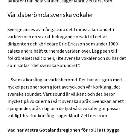
av körer från hela världen, säger Marit Zetterström.
Världsberömda svenska vokaler
Sverige anses av många vara det främsta körlandet i
världen och en starkt bidragande orsak till det är
dirigenten och körledare Eric Ericsson som under 1900-
talets andra hälft turnerade världen över. Lägg sen till
folkrörelsetraditionen, lite svenska vokaler och du har det
som kallas ”det svenska körundret”.
– Svensk körsång är världsberömd. Det har att göra med
nyckelpersoner som gjort avtryck och vår körklang, det
svenska soundet. Vårt sound är välkänt och det beror
mycket på vokalerna i vårt svenska språk. Svenskan är ett
sjungande språk i sig och de ljud våra vokaler gör passar
väldigt bra för körsång, säger Marit Zetterström.
Vad har Västra Götalandsregionen för roll i att bygga