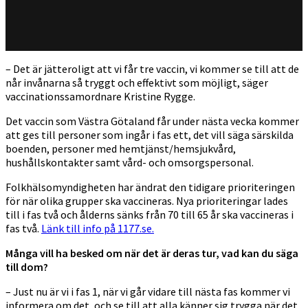
– Det är jätteroligt att vi får tre vaccin, vi kommer se till att de
når invånarna så tryggt och effektivt som möjligt, säger
vaccinationssamordnare Kristine Rygge.
Det vaccin som Västra Götaland får under nästa vecka kommer
att ges till personer som ingår i fas ett, det vill säga särskilda
boenden, personer med hemtjänst/hemsjukvård,
hushållskontakter samt vård- och omsorgspersonal.
Folkhälsomyndigheten har ändrat den tidigare prioriteringen
för när olika grupper ska vaccineras. Nya prioriteringar lades
till i fas två och ålderns sänks från 70 till 65 år ska vaccineras i
fas två.
Länk till info på 1177.se.
Många vill ha besked om när det är deras tur, vad kan du säga
till dom?
– Just nu är vi i fas 1, när vi går vidare till nästa fas kommer vi
informera om det, och se till att alla känner sig trygga när det