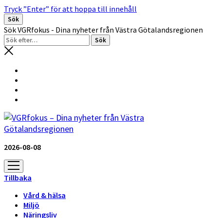
Tryck ”Enter” för att hoppa till innehåll
Sök
Sök VGRfokus - Dina nyheter från Västra Götalandsregionen
2026-08-08
öppna
meny
Tillbaka
Vård & hälsa
Miljö
Näringsliv