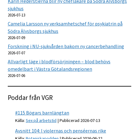
Karin Hederstierna blir ny chefläkare på Södra Älvsborgs
sjukhus
2026-07-13
Camelia Larsson ny verksamhetschef för psykiatrin på
Södra Älvsborgs sjukhus
2026-07-09
Forskning i NU-sjukvården bakom ny cancerbehandling
2026-07-07
Allvarligt läge i blodförsörjningen – blod behövs
omedelbart i Västra Götalandsregionen
2026-07-06
Poddar från VGR
#115 Bögars barnlängtan
Källa:
Sex på arbetstid
Publicerad 2026-07-13
Avsnitt 104: I violernas och penséernas rike
Källa:
Botaniskapodden
Publicerad 2026-06-22