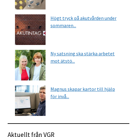
Högt tryck på akutvården under
sommaren...
Ny satsning ska stärka arbetet
mot ätstö...
Magnus skapar kartor till hjälp
för invå...
Aktuellt från VGR