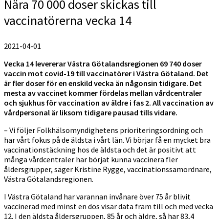
Nära 70 000 doser skickas till
vaccinatörerna vecka 14
2021-04-01
Vecka 14 levererar Västra Götalandsregionen 69 740 doser
vaccin mot covid-19 till vaccinatörer i Västra Götaland. Det
är fler doser för en enskild vecka än någonsin tidigare. Det
mesta av vaccinet kommer fördelas mellan vårdcentraler
och sjukhus för vaccination av äldre i fas 2. All vaccination av
vårdpersonal är liksom tidigare pausad tills vidare.
– Vi följer Folkhälsomyndighetens prioriteringsordning och
har vårt fokus på de äldsta i vårt län. Vi börjar få en mycket bra
vaccinationstäckning hos de äldsta och det är positivt att
många vårdcentraler har börjat kunna vaccinera fler
åldersgrupper, säger Kristine Rygge, vaccinationssamordnare,
Västra Götalandsregionen.
I Västra Götaland har varannan invånare över 75 år blivit
vaccinerad med minst en dos visar data fram till och med vecka
12. I den äldsta åldersgruppen, 85 år och äldre, så har 83,4