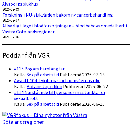
Älvsborgs sjukhus
2026-07-09
Forskning i NU-sjukvården bakom ny cancerbehandling
2026-07-07
Allvarligt läge i blodförsörjningen – blod behövs omedelbart i
Västra Götalandsregionen
2026-07-06
Poddar från VGR
#115 Bögars barnlängtan
Källa:
Sex på arbetstid
Publicerad 2026-07-13
Avsnitt 104: I violernas och penséernas rike
Källa:
Botaniskapodden
Publicerad 2026-06-22
#114 Närstående till personer misstänkta för
sexualbrott
Källa:
Sex på arbetstid
Publicerad 2026-06-15