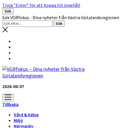
Tryck ”Enter” för att hoppa till innehåll
Sök
Sök VGRfokus - Dina nyheter från Västra Götalandsregionen
2026-08-07
öppna
meny
Tillbaka
Vård & hälsa
Miljö
Näringsliv