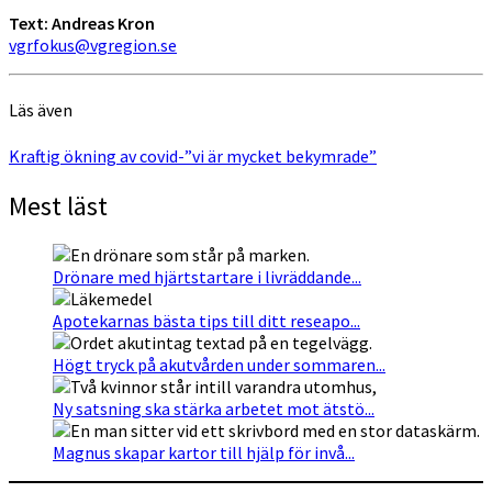
Text: Andreas Kron
vgrfokus@vgregion.se
Läs även
Kraftig ökning av covid-”vi är mycket bekymrade”
Mest läst
Drönare med hjärtstartare i livräddande...
Apotekarnas bästa tips till ditt reseapo...
Högt tryck på akutvården under sommaren...
Ny satsning ska stärka arbetet mot ätstö...
Magnus skapar kartor till hjälp för invå...