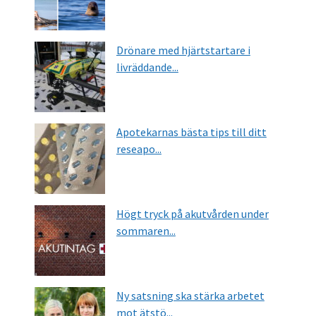
Drönare med hjärtstartare i
livräddande...
Apotekarnas bästa tips till ditt
reseapo...
Högt tryck på akutvården under
sommaren...
Ny satsning ska stärka arbetet
mot ätstö...