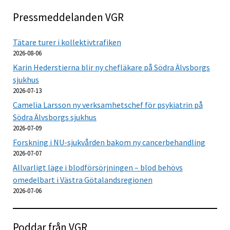
Pressmeddelanden VGR
Tätare turer i kollektivtrafiken
2026-08-06
Karin Hederstierna blir ny chefläkare på Södra Älvsborgs
sjukhus
2026-07-13
Camelia Larsson ny verksamhetschef för psykiatrin på
Södra Älvsborgs sjukhus
2026-07-09
Forskning i NU-sjukvården bakom ny cancerbehandling
2026-07-07
Allvarligt läge i blodförsörjningen – blod behövs
omedelbart i Västra Götalandsregionen
2026-07-06
Poddar från VGR