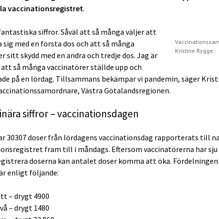
la vaccinationsregistret
.
fantastiska siffror. Såväl att så många väljer att
Vaccinationssa
a sig med en första dos och att så många
Kristine Rygge.
r sitt skydd med en andra och tredje dos. Jag är
att så många vaccinatörer ställde upp och
ade på en lördag. Tillsammans bekämpar vi pandemin, säger Krist
accinationssamordnare, Västra Götalandsregionen.
inära siffror – vaccinationsdagen
ar 30307 doser från lördagens vaccinationsdag rapporterats till n
ionsregistret fram till i måndags. Eftersom vaccinatörerna har sju
registrera doserna kan antalet doser komma att öka. Fördelningen
r enligt följande:
tt – drygt 4900
vå – drygt 1480