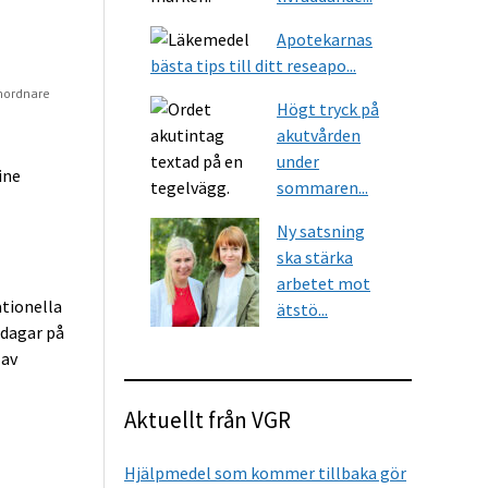
Apotekarnas
bästa tips till ditt reseapo...
mordnare
Högt tryck på
akutvården
under
ine
sommaren...
Ny satsning
ska stärka
arbetet mot
ationella
ätstö...
 dagar på
 av
Aktuellt från VGR
Hjälpmedel som kommer tillbaka gör