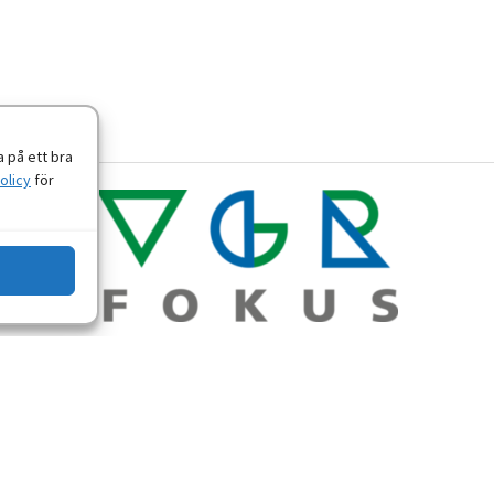
 på ett bra
olicy
för
Om personuppgifter
-
Tillgänglighetsredogörelse