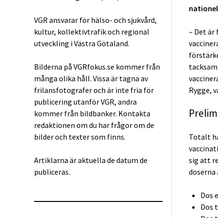
nationel
VGR ansvarar för hälso- och sjukvård,
kultur, kollektivtrafik och regional
– Det är 
utveckling i Västra Götaland.
vacciner
förstärke
Bilderna på VGRfokus.se kommer från
tacksam 
många olika håll. Vissa är tagna av
vacciner
frilansfotografer och är inte fria för
Rygge, v
publicering utanför VGR, andra
Prelim
kommer från bildbanker. Kontakta
redaktionen om du har frågor om de
bilder och texter som finns.
Totalt h
vaccinat
Artiklarna är aktuella de datum de
sig att 
publiceras.
doserna ä
Dos e
Dos t