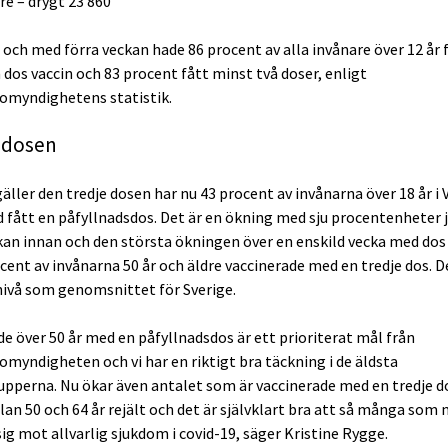
re – drygt 23 860
l och med förra veckan hade 86 procent av alla invånare över 12 år 
 dos vaccin och 83 procent fått minst två doser, enligt
omyndighetens statistik.
 dosen
äller den tredje dosen har nu 43 procent av invånarna över 18 år i 
 fått en påfyllnadsdos. Det är en ökning med sju procentenheter
an innan och den största ökningen över en enskild vecka med dos 
cent av invånarna 50 år och äldre vaccinerade med en tredje dos. D
vå som genomsnittet för Sverige.
de över 50 år med en påfyllnadsdos är ett prioriterat mål från
omyndigheten och vi har en riktigt bra täckning i de äldsta
upperna. Nu ökar även antalet som är vaccinerade med en tredje d
an 50 och 64 år rejält och det är självklart bra att så många som 
ig mot allvarlig sjukdom i covid-19, säger Kristine Rygge.