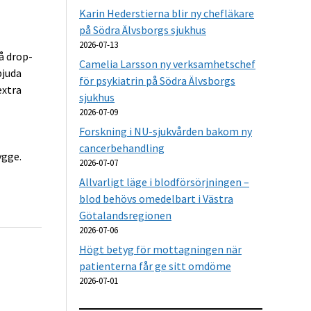
Karin Hederstierna blir ny chefläkare
på Södra Älvsborgs sjukhus
2026-07-13
å drop-
Camelia Larsson ny verksamhetschef
bjuda
för psykiatrin på Södra Älvsborgs
extra
sjukhus
2026-07-09
Forskning i NU-sjukvården bakom ny
cancerbehandling
ygge.
2026-07-07
Allvarligt läge i blodförsörjningen –
blod behövs omedelbart i Västra
Götalandsregionen
2026-07-06
Högt betyg för mottagningen när
patienterna får ge sitt omdöme
2026-07-01