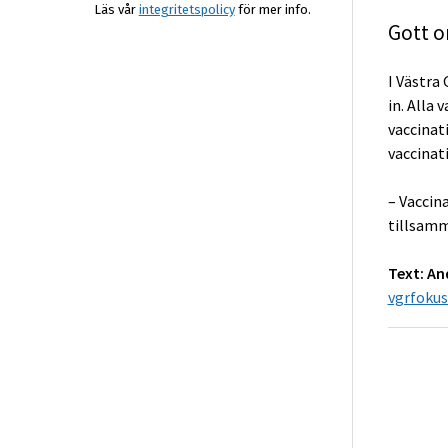
Läs vår
integritetspolicy
för mer info.
Gott o
I Västra
in. Alla
vaccinat
vaccinati
– Vaccin
tillsamm
Text: An
vgrfoku