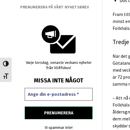
Dos t
PRENUMERERA PÅ VÅRT NYHETSBREV
Fram til
minst en
Folkhäls
Tredje
När det g
Götaland
Varje torsdag, senaste veckans nyheter
Slå på/av hög kontrast
från VGRfokus!
med veck
är 72 pro
Slå på/av textstorlek
MISSA INTE NÅGOT
samma ni
– Att nå 
Folkhäls
åldersgr
dem mell
skyddar s
Vi spammar inte!