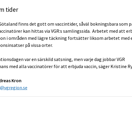
m tider
 Götaland finns det gott om vaccintider, såväl bokningsbara som p
 vaccinatörer kan hittas via VGR:s samlingssida. Arbetet med att er
ion i områden med lägre täckning fortsätter liksom arbetet med 
onsinsatser på vissa orter.
ationsdagen var en särskild satsning, men varje dag jobbar VGR
ans med alla vaccinatörer för att erbjuda vaccin, säger Kristine R
dreas Kron
s@vgregion.se