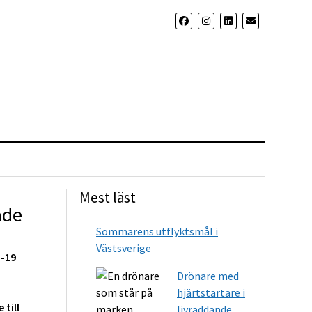
Mest läst
ade
Sommarens utflyktsmål i
Västsverige
d-19
Drönare med
hjärtstartare i
till
livräddande...