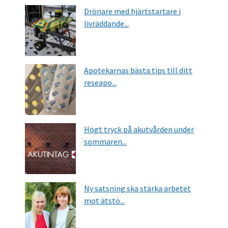
Drönare med hjärtstartare i
livräddande...
Apotekarnas bästa tips till ditt
reseapo...
Högt tryck på akutvården under
sommaren...
Ny satsning ska stärka arbetet
mot ätstö...