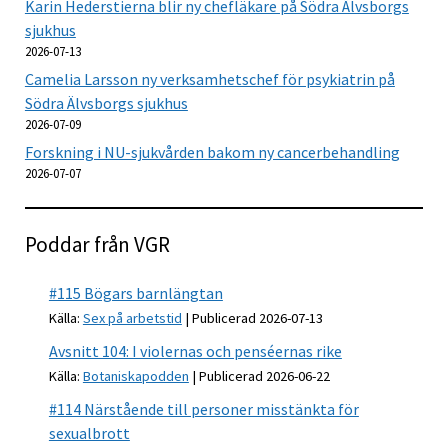
Karin Hederstierna blir ny chefläkare på Södra Älvsborgs
sjukhus
2026-07-13
Camelia Larsson ny verksamhetschef för psykiatrin på
Södra Älvsborgs sjukhus
2026-07-09
Forskning i NU-sjukvården bakom ny cancerbehandling
2026-07-07
Poddar från VGR
#115 Bögars barnlängtan
Källa:
Sex på arbetstid
Publicerad 2026-07-13
Avsnitt 104: I violernas och penséernas rike
Källa:
Botaniskapodden
Publicerad 2026-06-22
#114 Närstående till personer misstänkta för
sexualbrott