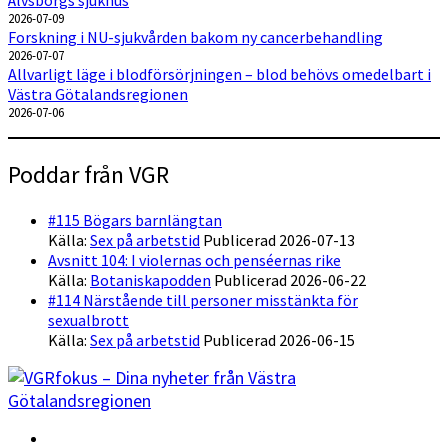
Älvsborgs sjukhus
2026-07-09
Forskning i NU-sjukvården bakom ny cancerbehandling
2026-07-07
Allvarligt läge i blodförsörjningen – blod behövs omedelbart i
Västra Götalandsregionen
2026-07-06
Poddar från VGR
#115 Bögars barnlängtan
Källa:
Sex på arbetstid
Publicerad 2026-07-13
Avsnitt 104: I violernas och penséernas rike
Källa:
Botaniskapodden
Publicerad 2026-06-22
#114 Närstående till personer misstänkta för
sexualbrott
Källa:
Sex på arbetstid
Publicerad 2026-06-15