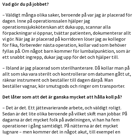
Vad gör du på jobbet?
– Väldigt många olika saker, beroende på var jag är placerad för
dagen. Inne på operationssalen hjälper jag
operationssjuksköterskan att duka upp, scannar alla
förpackningar vi öppnar, tvättar patienten, dokumenterar allt
vi gör. När jag är placerad på korridoren löser jag av kollegor
för fika, förbereder nästa operation, kollar vad som behöver
fyllas på. Om något barn kommer för lumbalpunktion, som är
ett snabbt ingrepp, dukar jag upp för det och hjälper till.
– Ibland är jag placerad som sterilhanterare. Då kollar man på
allt som ska vara sterilt och kontrollerar om datumen gått ut,
räknar instrument och beställer till dagen därpå. Man
beställer vagnar, kör smutsgods och ringer om transporter.
Det låter som att det är ganska mycket att hålla koll på?
– Det är det. Ett jättevarierande arbete, och väldigt roligt.
Sedan är det lite olika beroende på vilket skift man jobbar. På
dagarna är det mycket folk på avdelningen, vi han ha fem
operationer i gång samtidigt. På nätterna är det mycket
lugnare – men kommer det in något akut, till exempel en