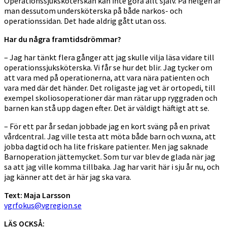
Operationssjuksköterskan kan inte göra allt själv. På helgen är
man dessutom undersköterska på både narkos- och
operationssidan. Det hade aldrig gått utan oss.
Har du några framtidsdrömmar?
– Jag har tänkt flera gånger att jag skulle vilja läsa vidare till
operationssjuksköterska. Vi får se hur det blir. Jag tycker om
att vara med på operationerna, att vara nära patienten och
vara med där det händer. Det roligaste jag vet är ortopedi, till
exempel skoliosoperationer där man rätar upp ryggraden och
barnen kan stå upp dagen efter. Det är väldigt häftigt att se.
– För ett par år sedan jobbade jag en kort sväng på en privat
vårdcentral. Jag ville testa att möta både barn och vuxna, att
jobba dagtid och ha lite friskare patienter. Men jag saknade
Barnoperation jättemycket. Som tur var blev de glada när jag
sa att jag ville komma tillbaka. Jag har varit här i sju år nu, och
jag känner att det är här jag ska vara.
Text: Maja Larsson
vgrfokus@vgregion.se
LÄS OCKSÅ: