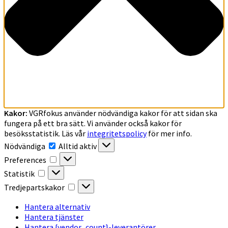
Kakor:
VGRfokus använder nödvändiga kakor för att sidan ska
fungera på ett bra sätt. Vi använder också kakor för
besöksstatistik. Läs vår
integritetspolicy
för mer info.
Nödvändiga
Nödvändiga
Alltid aktiv
Preferences
Preferences
Statistik
Statistik
Tredjepartskakor
Tredjepartskakor
Hantera alternativ
Hantera tjänster
Hantera {vendor_count}-leverantörer