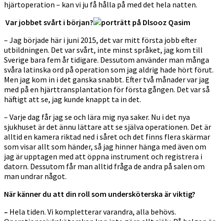
hjärtoperation – kan vi ju få hålla på med det hela natten.
Var jobbet svårt i början?
– Jag började här i juni 2015, det var mitt första jobb efter
utbildningen. Det var svårt, inte minst språket, jag kom till
Sverige bara fem år tidigare. Dessutom använder man många
svåra latinska ord på operation som jag aldrig hade hört förut.
Men jag kom in i det ganska snabbt. Efter två månader var jag
med på en hjärttransplantation för första gången. Det var så
häftigt att se, jag kunde knappt ta in det.
– Varje dag får jag se och lära mig nya saker. Nu i det nya
sjukhuset är det ännu lättare att se själva operationen. Det är
alltid en kamera riktad ned i såret och det finns flera skärmar
som visar allt som händer, så jag hinner hänga med även om
jag är upptagen med att öppna instrument och registrera i
datorn. Dessutom får man alltid fråga de andra på salen om
man undrar något.
När känner du att din roll som undersköterska är viktig?
–
Hela tiden. Vi kompletterar varandra, alla behövs.