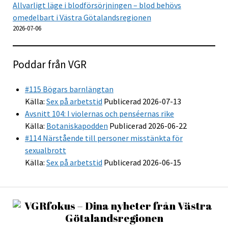
Allvarligt läge i blodförsörjningen – blod behövs
omedelbart i Västra Götalandsregionen
2026-07-06
Poddar från VGR
#115 Bögars barnlängtan
Källa:
Sex på arbetstid
Publicerad 2026-07-13
Avsnitt 104: I violernas och penséernas rike
Källa:
Botaniskapodden
Publicerad 2026-06-22
#114 Närstående till personer misstänkta för
sexualbrott
Källa:
Sex på arbetstid
Publicerad 2026-06-15