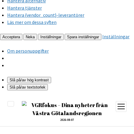
Hantera alternativ
Hantera tjänster
Hantera {vendor_count}-leverantörer
Läs mer om dessa syften
Inställningar
Acceptera
Neka
Inställningar
Spara inställningar
Om personuppgifter
Slå på/av hög kontrast
Slå på/av textstorlek
öppna
meny
2026-08-07