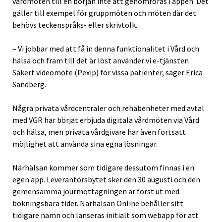
vårdmöten till en början inte att genomföras i appen. Det
gäller till exempel för gruppmöten och möten där det
behövs teckenspråks- eller skrivtolk.
– Vi jobbar med att få in denna funktionalitet i Vård och
hälsa och fram till det är löst använder vi e-tjänsten
Säkert videomöte (Pexip) för vissa patienter, säger Erica
Sandberg.
Några privata vårdcentraler och rehabenheter med avtal
med VGR har börjat erbjuda digitala vårdmöten via Vård
och hälsa, men privata vårdgivare har även fortsatt
möjlighet att använda sina egna lösningar.
Närhälsan kommer som tidigare dessutom finnas i en
egen app. Leverantörsbytet sker den 30 augusti och den
gemensamma jourmottagningen är först ut med
bokningsbara tider. Närhälsan Online behåller sitt
tidigare namn och lanseras initialt som webapp för att