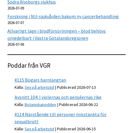
Södra Älvsborgs sjukhus
2026-07-09
Forskning i NU-sjukvården bakom ny cancerbehandling
2026-07-07
Allvarligt läge i blodförsörjningen – blod behövs
omedelbart i Västra Götalandsregionen
2026-07-06
Poddar från VGR
#115 Bögars barnlängtan
Källa:
Sex på arbetstid
Publicerad 2026-07-13
Avsnitt 104: I violernas och penséernas rike
Källa:
Botaniskapodden
Publicerad 2026-06-22
#114 Närstående till personer misstänkta för
sexualbrott
Källa:
Sex på arbetstid
Publicerad 2026-06-15