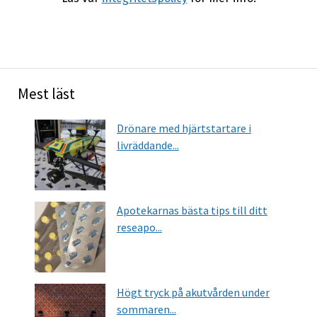
Mest läst
Drönare med hjärtstartare i
livräddande...
Apotekarnas bästa tips till ditt
reseapo...
Högt tryck på akutvården under
sommaren...