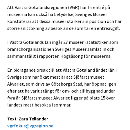
Att Västra Götalandsregionen (VGR) har fri entré på
museerna kan också ha betydelse, Sveriges Museer
konstaterar att dessa museer stärker sin position och har
större snittökning av besök än de som tar en entréavgift.
I Västra Götalands län ingår 27 museer i statistiken som
branschorganisationen Sveriges Museer samlat in och
sammanställt i rapporten Högsäsong för museerna.
En bidragande orsak till att Västra Götaland är det län i
Sverige som har ökat mest är att Sjöfartsmuseet
Akvariet, som drivs av Göteborgs Stad, har öppnat igen
efter att ha varit stängt för om- och tillbyggnad under
fyra år. Sjöfartsmuseet Akvariet ligger på plats 15 över
landets mest besökta i sommar.
Text: Zara Tellander
vgrfokus@vgregion.se