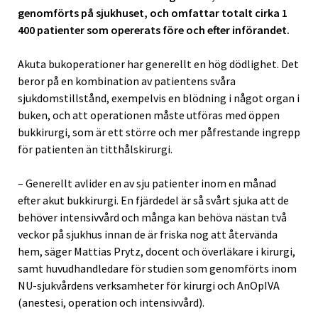
genomförts på sjukhuset, och omfattar totalt cirka 1
400 patienter som opererats före och efter införandet.
Akuta bukoperationer har generellt en hög dödlighet. Det
beror på en kombination av patientens svåra
sjukdomstillstånd, exempelvis en blödning i något organ i
buken, och att operationen måste utföras med öppen
bukkirurgi, som är ett större och mer påfrestande ingrepp
för patienten än titthålskirurgi.
– Generellt avlider en av sju patienter inom en månad
efter akut bukkirurgi. En fjärdedel är så svårt sjuka att de
behöver intensivvård och många kan behöva nästan två
veckor på sjukhus innan de är friska nog att återvända
hem, säger Mattias Prytz, docent och överläkare i kirurgi,
samt huvudhandledare för studien som genomförts inom
NU-sjukvårdens verksamheter för kirurgi och AnOpIVA
(anestesi, operation och intensivvård).