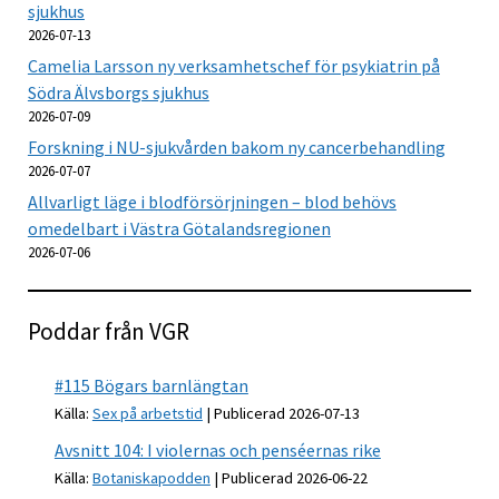
sjukhus
2026-07-13
Camelia Larsson ny verksamhetschef för psykiatrin på
Södra Älvsborgs sjukhus
2026-07-09
Forskning i NU-sjukvården bakom ny cancerbehandling
2026-07-07
Allvarligt läge i blodförsörjningen – blod behövs
omedelbart i Västra Götalandsregionen
2026-07-06
Poddar från VGR
#115 Bögars barnlängtan
Källa:
Sex på arbetstid
Publicerad 2026-07-13
Avsnitt 104: I violernas och penséernas rike
Källa:
Botaniskapodden
Publicerad 2026-06-22