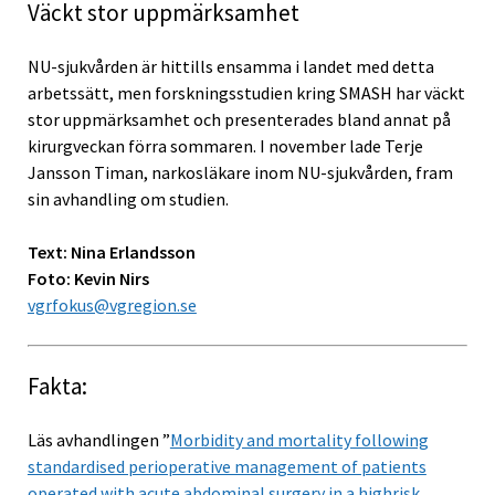
Väckt stor uppmärksamhet
NU-sjukvården är hittills ensamma i landet med detta
arbetssätt, men forskningsstudien kring SMASH har väckt
stor uppmärksamhet och presenterades bland annat på
kirurgveckan förra sommaren. I november lade Terje
Jansson Timan, narkosläkare inom NU-sjukvården, fram
sin avhandling om studien.
Text: Nina Erlandsson
Foto: Kevin Nirs
vgrfokus@vgregion.se
Fakta:
Läs avhandlingen ”
Morbidity and mortality following
standardised perioperative management of patients
operated with acute abdominal surgery in a highrisk